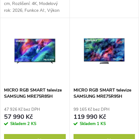
u
cm, Rozlišení: 4K, Modelový
k
rok: 2026, Funkce AI:, Výkon
k
reproduktorů: 20
t
W, Obnovovací frekvence: 144
Hz, Energetická třída: D
t
ů
ů
MICRO RGB SMART televize
MICRO RGB SMART televize
SAMSUNG MRE75R85H
SAMSUNG MRE75R95H
47 926 Kč bez DPH
99 165 Kč bez DPH
57 990 Kč
119 990 Kč
Skladem
2 KS
Skladem
1 KS