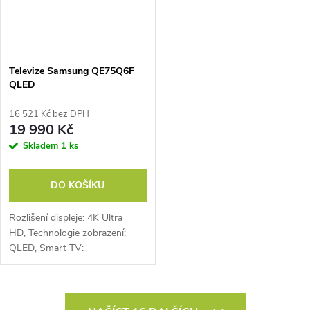
Televize Samsung QE75Q6F
QLED
16 521 Kč bez DPH
19 990 Kč
Skladem
1 ks
DO KOŠÍKU
Rozlišení displeje: 4K Ultra
HD, Technologie zobrazení:
QLED, Smart TV:
ano, Internetový prohlížeč:
ANO, Fast scan – automatické
ladění Skylink: ANO,
O