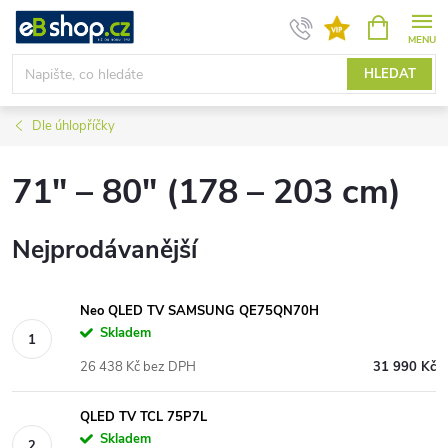
Přejít
NÁKUPNÍ
KOŠÍK
na
obsah
HLEDAT
Dle úhlopříčky
71" – 80" (178 – 203 cm)
Nejprodávanější
Neo QLED TV SAMSUNG QE75QN70H
Skladem
26 438 Kč bez DPH
31 990 Kč
QLED TV TCL 75P7L
Skladem