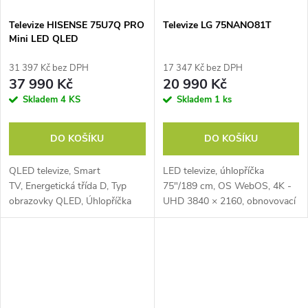
Televize HISENSE 75U7Q PRO
Televize LG 75NANO81T
Mini LED QLED
31 397 Kč bez DPH
17 347 Kč bez DPH
37 990 Kč
20 990 Kč
Skladem
4 KS
Skladem
1 ks
DO KOŠÍKU
DO KOŠÍKU
QLED televize, Smart
LED televize, úhlopříčka
TV, Energetická třída D, Typ
75"/189 cm, OS WebOS, 4K -
obrazovky QLED, Úhlopříčka
UHD 3840 × 2160, obnovovací
189 cm, Rozlišení 4K, EKO
frekvence 60 Hz, UHD
senzor,
UPSCALER, výkon
reproduktorů 20 W, 2x USB, 3x
HDMI, LAN, Wi-Fi, BT, Apple...