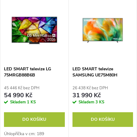
V
Nejdražší
z
ý
Nejprodávanější
e
p
Abecedně
n
i
í
s
p
LED SMART televize LG
LED SMART televize
75MRGB88B6B
SAMSUNG UE75M80H
p
r
45 446 Kč bez DPH
26 438 Kč bez DPH
r
54 990 Kč
31 990 Kč
o
Skladem
1 KS
Skladem
3 KS
o
d
DO KOŠÍKU
DO KOŠÍKU
d
u
Úhlopříčka v cm: 189