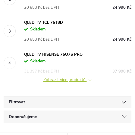
20 653 Kč bez DPH
24 990 Kč
QLED TV TCL 75T8D
Skladem
20 653 Kč bez DPH
24 990 Kč
QLED TV HISENSE 75U7S PRO
Skladem
31 397 Kč bez DPH
37 990 Kč
Zobrazit více produktů
Filtrovat
Ř
Doporučujeme
a
Nejlevnější