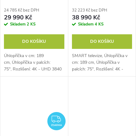
24 785 Kč bez DPH
32 223 Kč bez DPH
29 990 Kč
38 990 Kč
Skladem
2 KS
Skladem
4 KS
DO KOŠÍKU
DO KOŠÍKU
Úhlopříčka v cm: 189
SMART televize, Úhlopříčka v
cm, Úhlopříčka v palcích:
cm: 189 cm, Úhlopříčka v
75", Rozlišení: 4K - UHD 3840
palcích: 75", Rozlišení: 4K -
× 2160, Typ obrazovky:
UHD 3840 × 2160, Typ
QNED, Počet HDMI: 3, USB:
obrazovky: QNED, Počet HDMI:
1×, Wi-Fi
4, USB:...
ZDARMA
ZDARMA