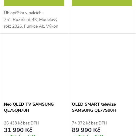
Úhlopříčka v palcích:
75", Rozlišení: 4K, Modelový
rok: 2026, Funkce AI:, Výkon
reproduktorů: 20
W, Obnovovací frekvence: 144
Hz, Energetická třída: D
Neo QLED TV SAMSUNG
OLED SMART televize
QE75QN70H
SAMSUNG QE77S90H
26 438 Kč bez DPH
74 372 Kč bez DPH
31 990 Kč
89 990 Kč