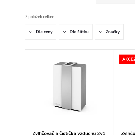
a
7
položek celkem
z
Dle ceny
Dle štítku
Značky
e
n
V
AKCE
í
ý
p
p
r
i
o
s
d
p
Zvlhčovač a čistička vzduchu 2v1
Zvlhč