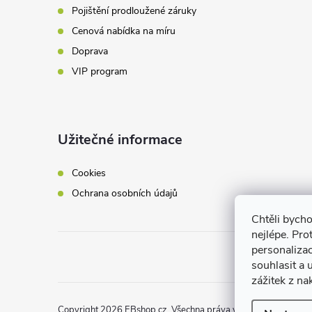
y
Pojištění prodloužené záruky
v
Cenová nabídka na míru
Doprava
ý
VIP program
p
i
Užitečné informace
s
u
Cookies
Ochrana osobních údajů
Chtěli bych
nejlépe. Pro
personaliza
souhlasit a
zážitek z na
Copyright 2026
EBshop.cz
. Všechna práva vyhrazena.