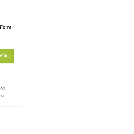
 Form
OŠÍKU
m,
200
ive