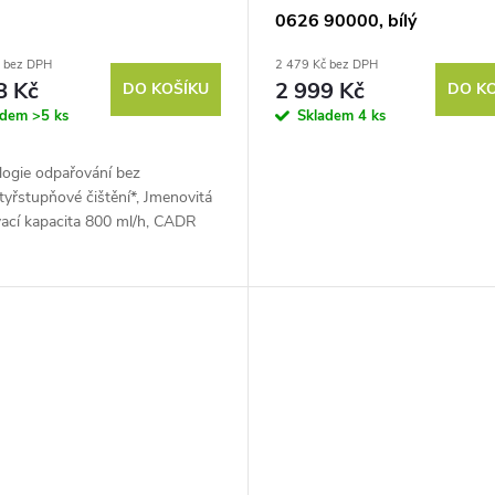
0626 90000, bílý
č bez DPH
2 479 Kč bez DPH
8 Kč
2 999 Kč
DO KOŠÍKU
DO K
adem
>5 ks
Skladem
4 ks
logie odpařování bez
tyřstupňové čištění*, Jmenovitá
vací kapacita 800 ml/h, CADR
stice 120 m3/h, Objem nádrže na
l,