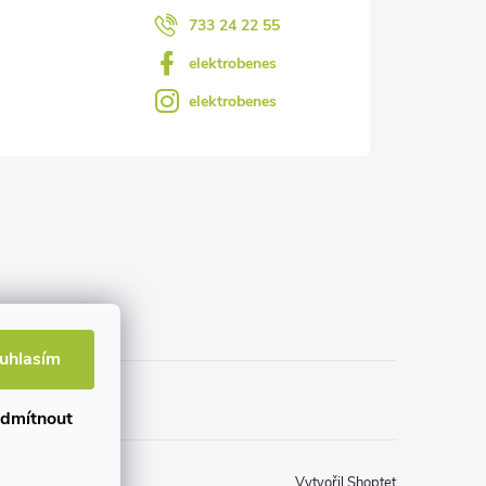
733 24 22 55
elektrobenes
elektrobenes
uhlasím
dmítnout
Vytvořil Shoptet