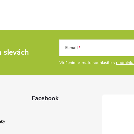
E-mail
a slevách
Vložením e-mailu souhlasíte s
podmínka
Facebook
nky