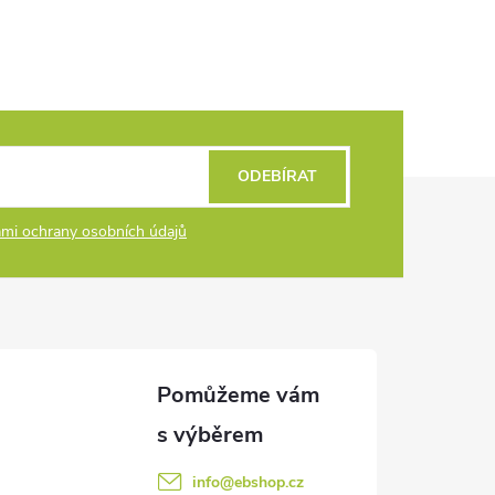
ODEBÍRAT
mi ochrany osobních údajů
info
@
ebshop.cz