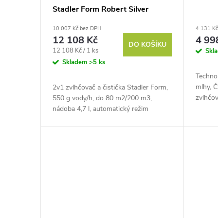
u
Stadler Form Robert Silver
r
10 007 Kč bez DPH
4 131 K
k
o
12 108 Kč
4 99
DO KOŠÍKU
Měrná
12 108 Kč / 1 ks
Skl
t
d
cena:
Skladem
>5 ks
Techno
ů
u
mlhy, Č
2v1 zvlhčovač a čistička Stadler Form,
zvlhčo
550 g vody/h, do 80 m2/200 m3,
k
pro čá
nádoba 4,7 l, automatický režim
vodu 6 
t
ů