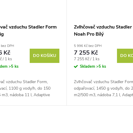
ovač vzduchu Stadler Form
Zvlhčovač vzduchu Stadler
ig
Noah Pro Bílý
č bez DPH
5 996 Kč bez DPH
6 Kč
7 255 Kč
DO KOŠÍKU
DO K
Měrná
č / 1 ks
7 255 Kč / 1 ks
cena:
adem
>5 ks
Skladem
>5 ks
vač vzduchu Stadler Form,
Zvlhčovač vzduchu Stadler For
vací, 1100 g vody/h, do 150
odpařovací, 1450 g vody/h, do 
 m3, nádoba 11 l, Adaptive
m2/500 m3, nádoba 7,1 l, Adapt
y, Wi-Fi
Humidity, Wi-Fi