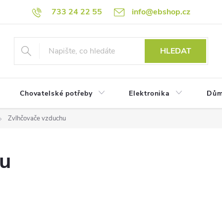
733 24 22 55
info@ebshop.cz
HLEDAT
Chovatelské potřeby
Elektronika
Dům
Zvlhčovače vzduchu
hu