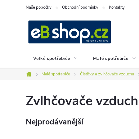
Přejít
Naše pobočky
Obchodní podmínky
Kontakty
na
obsah
Velké spotřebiče
Malé spotřebiče
Malé spotřebiče
Čističky a zvlhčovače vzduchu
Domů
Zvlhčovače vzduc
Nejprodávanější