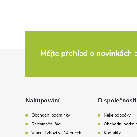
v
l
á
d
Z
Mějte přehled o novinkách
a
c
á
í
p
p
a
Nakupování
O společnosti
r
t
v
Obchodní podmínky
Naše pobočky
Reklamační řád
Obchodní podmí
k
í
Vrácení zboží ve 14 dnech
Kontakty