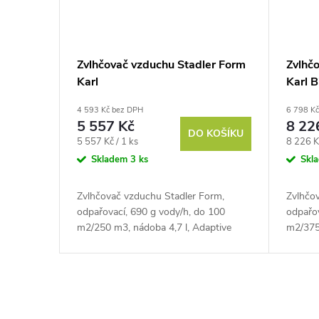
Zvlhčovač vzduchu Stadler Form
Zvlhč
Karl
Karl B
4 593 Kč bez DPH
6 798 K
5 557 Kč
8 22
DO KOŠÍKU
Měrná
Měrná
5 557 Kč / 1 ks
8 226 K
cena:
cena:
Skladem
3 ks
Skl
Zvlhčovač vzduchu Stadler Form,
Zvlhčo
odpařovací, 690 g vody/h, do 100
odpařo
m2/250 m3, nádoba 4,7 l, Adaptive
m2/375
Humidity, Wi-Fi
Humidit
O