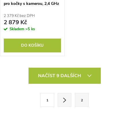
pro kočky s kamerou, 2,4 GHz
WiFi, ovládání aplikací,
krmítko o objemu 4 l pro 1–10
2 379 Kč bez DPH
jídel, obousměrné ozvučení
2 879 Kč
Skladem
>5 ks
DO KOŠÍKU
O
NAČÍST 9 DALŠÍCH
v
l
S
1
2
t
á
r
d
á
n