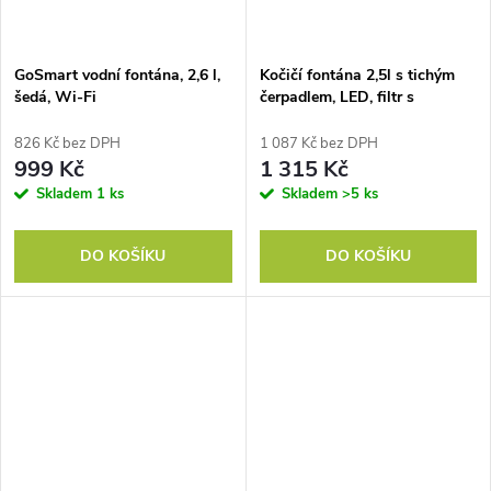
GoSmart vodní fontána, 2,6 l,
Kočičí fontána 2,5l s tichým
šedá, Wi-Fi
čerpadlem, LED, filtr s
aktivním uhlím, 19,4 x 19,4 x
18,7 cm
826 Kč bez DPH
1 087 Kč bez DPH
999 Kč
1 315 Kč
Skladem
1 ks
Skladem
>5 ks
DO KOŠÍKU
DO KOŠÍKU