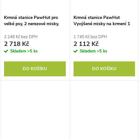
Krmná stanice PawHut pro
Krmná stanice PawHut
velké psy, 2 nerezové misky,
Vyvýšené misky na krmení 1
zásuvka, dávkovač krmiva,
úložný prostor 2 nerezové
MDF, ocel, šedá barva
misky na krmení, 60 x 30 x 42
2 246 Kč bez DPH
1 745 Kč bez DPH
cm, bílá + šedá barva
2 718 Kč
2 112 Kč
Skladem
>5 ks
Skladem
>5 ks
DO KOŠÍKU
DO KOŠÍKU