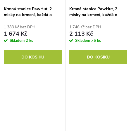
Krmná stanice PawHut, 2
Krmná stanice PawHut, 2
misky na krmení, každá o
misky na krmení, každá o
objemu 2 litry, nerezová ocel,
objemu 2 litry, nerezová ocel,
se zásuvkou, pro středně velké
se zásuvkou, pro velké psy,
1 383 Kč bez DPH
1 746 Kč bez DPH
psy, šedá, 60 x 30 x 24 cm
bílá+šedá, 60 x 30 x 36 cm
1 674 Kč
2 113 Kč
Skladem
2 ks
Skladem
>5 ks
DO KOŠÍKU
DO KOŠÍKU