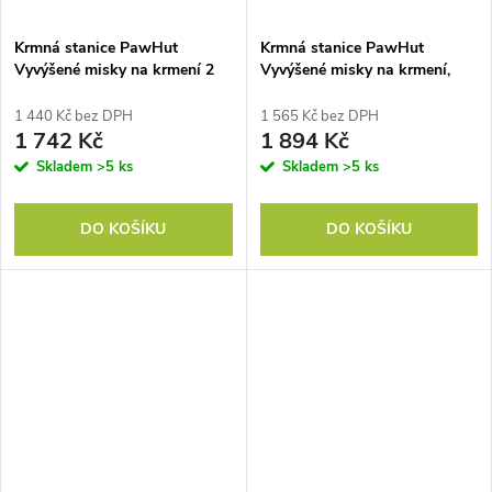
Krmná stanice PawHut
Krmná stanice PawHut
Vyvýšené misky na krmení 2
Vyvýšené misky na krmení,
misky na krmení, 2 misky z
včetně úložného prostoru, 60
nerezové oceli, 1 úložný
cm x 30 cm x 34 cm, hnědá +
1 440 Kč bez DPH
1 565 Kč bez DPH
prostor, 60 x 30 x36 cm, hnědá
stříbrná barva
1 742 Kč
1 894 Kč
barva
Skladem
>5 ks
Skladem
>5 ks
DO KOŠÍKU
DO KOŠÍKU