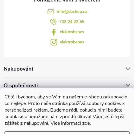
s
info
@
ebshop.cz
u
733 24 22 55
elektrobenes
elektrobenes
Nakupování
O společnosti
Chtěli bychom, aby se Vám na našem e-shopu nakupovalo
Facebook
co nejlépe. Proto naše stránka používá soubory cookies k
personalizaci reklam. Budeme rádi, pokud s nimi budete
souhlasit a umožníte nám zprostředkovat Vám ještě lepší
zážitek z nakupování. Více informací
zde
.
Užitečné informace