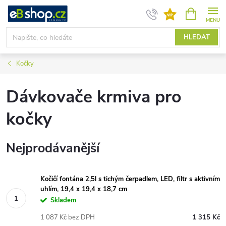
Přejít
NÁKUPNÍ
KOŠÍK
na
obsah
HLEDAT
Kočky
Dávkovače krmiva pro
kočky
Nejprodávanější
Kočičí fontána 2,5l s tichým čerpadlem, LED, filtr s aktivním
uhlím, 19,4 x 19,4 x 18,7 cm
Skladem
1 087 Kč bez DPH
1 315 Kč