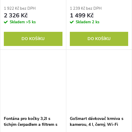
ovládání aplikací, 1–10 porcí,
10s volání na krmení
1 922 Kč bez DPH
1 239 Kč bez DPH
2 326 Kč
1 499 Kč
Skladem
>5 ks
Skladem
2 ks
DO KOŠÍKU
DO KOŠÍKU
Fontána pro kočky 3,2l s
GoSmart dávkovač krmiva s
tichým čerpadlem a filtrem s
kamerou, 4 l, černý, Wi-Fi
aktivním uhlím