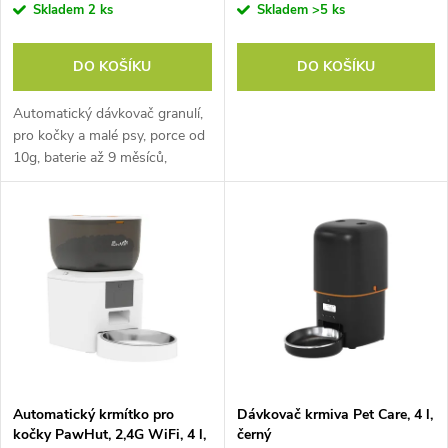
o
Skladem
2 ks
Skladem
>5 ks
o
d
DO KOŠÍKU
DO KOŠÍKU
d
u
Automatický dávkovač granulí,
u
pro kočky a malé psy, porce od
k
10g, baterie až 9 měsíců,
k
zásobník až 3 kg, 21x21x37
t
cm. Ulehčete si život a zajistěte
svým mazlíčkům...
t
ů
ů
Automatický krmítko pro
Dávkovač krmiva Pet Care, 4 l,
kočky PawHut, 2,4G WiFi, 4 l,
černý