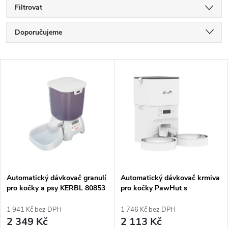
Filtrovat
Ř
Doporučujeme
a
Nejlevnější
V
Nejdražší
z
ý
Nejprodávanější
e
p
Abecedně
n
i
í
s
p
Automatický dávkovač granulí
Automatický dávkovač krmiva
pro kočky a psy KERBL 80853
pro kočky PawHut s
p
CAT MATE 3kg
časovačem, regulací porcí a 2
r
miskami z nerezové oceli
1 941 Kč bez DPH
1 746 Kč bez DPH
r
2 349 Kč
2 113 Kč