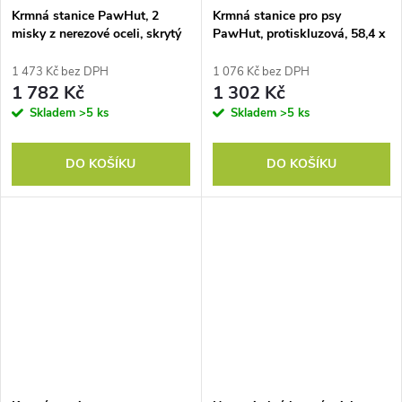
Krmná stanice PawHut, 2
Krmná stanice pro psy
misky z nerezové oceli, skrytý
PawHut, protiskluzová, 58,4 x
úložný prostor, 60 cm x 30 cm
30,5 x 25,4 cm, bílá, 2 litry na
x 41 cm, černá + stříbrná
misku
1 473 Kč bez DPH
1 076 Kč bez DPH
1 782 Kč
1 302 Kč
Skladem
>5 ks
Skladem
>5 ks
DO KOŠÍKU
DO KOŠÍKU