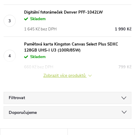
Digitální fotorámeček Denver PFF-1042LW
Skladem
1 645 Kč bez DPH
1 990 Kč
Paměťová karta Kingston Canvas Select Plus SDXC
128GB UHS-I U3 (100R/85W)
Skladem
660 Kč bez DPH
799 Kč
Zobrazit více produktů
Filtrovat
Ř
Doporučujeme
a
Nejlevnější