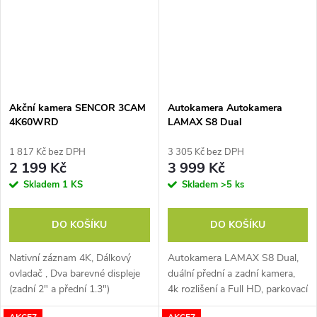
Akční kamera SENCOR 3CAM
Autokamera Autokamera
4K60WRD
LAMAX S8 Dual
1 817 Kč bez DPH
3 305 Kč bez DPH
2 199 Kč
3 999 Kč
Skladem
1 KS
Skladem
>5 ks
DO KOŠÍKU
DO KOŠÍKU
Nativní záznam 4K, Dálkový
Autokamera LAMAX S8 Dual,
ovladač , Dva barevné displeje
duální přední a zadní kamera,
(zadní 2" a přední 1.3")
4k rozlišení a Full HD, parkovací
režim, G-senzor,