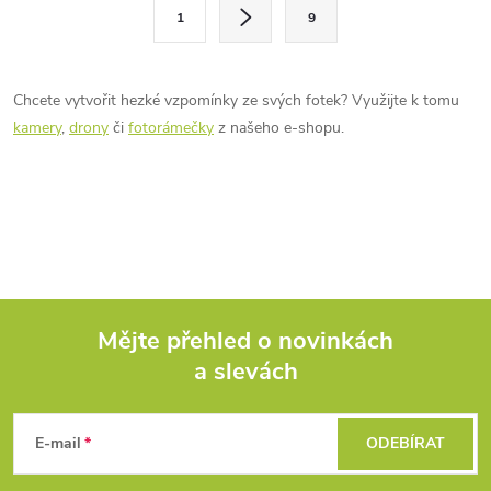
l
S
1
9
t
á
r
d
á
Chcete vytvořit hezké vzpomínky ze svých fotek? Využijte k tomu
a
n
kamery
,
drony
či
fotorámečky
z našeho e-shopu.
k
c
o
í
v
á
p
n
r
í
Mějte přehled o novinkách
v
a slevách
Z
k
á
y
E-mail
ODEBÍRAT
v