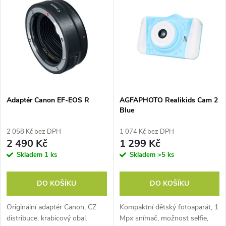
u
k
k
t
t
ů
ů
Adaptér Canon EF-EOS R
AGFAPHOTO Realikids Cam 2
Blue
2 058 Kč bez DPH
1 074 Kč bez DPH
2 490 Kč
1 299 Kč
Skladem
1 ks
Skladem
>5 ks
DO KOŠÍKU
DO KOŠÍKU
Originální adaptér Canon, CZ
Kompaktní dětský fotoaparát, 1
distribuce, krabicový obal.
Mpx snímač, možnost selfie,