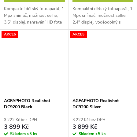
Kompaktní dětský fotoaparát, 1
Kompaktní dětský fotoaparát, 1
Mpx snímač, možnost selfie,
Mpx snímač, možnost selfie,
3,5" displej, nahrávání HD fota
2,4" displej, voděodolný s
a videa, (max 32GB), lithiová
pouzdrem do 10 m, nahrávání
AKCE5
AKCE5
baterka
HD fota a videa, microSD (max
32GB), lithiová baterka, 8GB...
AGFAPHOTO Realishot
AGFAPHOTO Realishot
DC9200 Black
DC9200 Silver
3 222 Kč bez DPH
3 222 Kč bez DPH
3 899 Kč
3 899 Kč
Skladem
>5 ks
Skladem
>5 ks