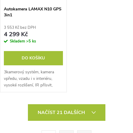
Autokamera LAMAX N10 GPS
3in1
3 553 Kč bez DPH
4 299 Kč
Skladem
>5 ks
DO KOŠÍKU
3kamerový systém, kamera
vpředu, vzadu i v interiéru,
vysoké rozlišení, IR přísvit,
noční režim, GPS, automatické
uzamčení záběrů, 5GHz Wi-Fi,
paměťová karta až 256 GB,
O
video...
NAČÍST 21 DALŠÍCH
v