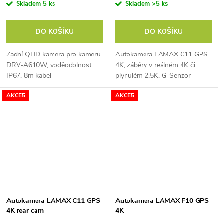
Skladem
5 ks
Skladem
>5 ks
DO KOŠÍKU
DO KOŠÍKU
Zadní QHD kamera pro kameru
Autokamera LAMAX C11 GPS
DRV-A610W, voděodolnost
4K, záběry v reálném 4K či
IP67, 8m kabel
plynulém 2.5K, G-Senzor
automaticky uzamkne záznam
AKCE5
AKCE5
při nárazu, 5GHz Wi-Fi pro
rychlé stažení přes aplikaci,
paměťová karta až...
Autokamera LAMAX C11 GPS
Autokamera LAMAX F10 GPS
4K rear cam
4K