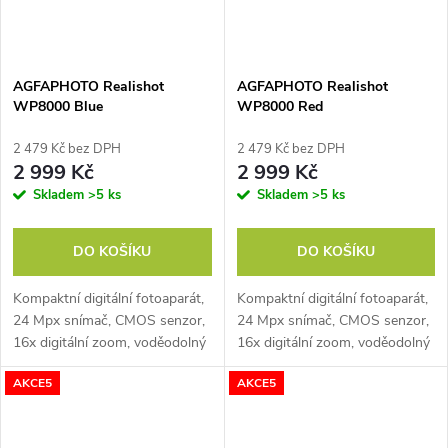
AGFAPHOTO Realishot
AGFAPHOTO Realishot
WP8000 Blue
WP8000 Red
2 479 Kč bez DPH
2 479 Kč bez DPH
2 999 Kč
2 999 Kč
Skladem
>5 ks
Skladem
>5 ks
DO KOŠÍKU
DO KOŠÍKU
Kompaktní digitální fotoaparát,
Kompaktní digitální fotoaparát,
24 Mpx snímač, CMOS senzor,
24 Mpx snímač, CMOS senzor,
16x digitální zoom, voděodolný
16x digitální zoom, voděodolný
do 3m, dva displeje vzadu 2,7"
do 3m, dva displeje vzadu 2,7"
AKCE5
AKCE5
a vepředu 1,8", nahrávání 2,7k
a vepředu 1,8", nahrávání 2,7k
videa, SD/SDHC/SDXC (max...
videa, SD/SDHC/SDXC (max...