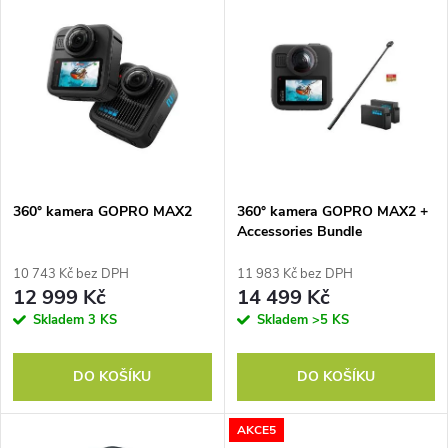
V
Nejdražší
z
ý
Nejprodávanější
e
p
Abecedně
n
i
í
s
p
360° kamera GOPRO MAX2
360° kamera GOPRO MAX2 +
Accessories Bundle
p
r
10 743 Kč bez DPH
11 983 Kč bez DPH
r
12 999 Kč
14 499 Kč
o
Skladem
3 KS
Skladem
>5 KS
o
d
DO KOŠÍKU
DO KOŠÍKU
d
u
AKCE5