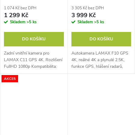
1 074 Kč bez DPH
3 305 Kč bez DPH
1 299 Kč
3 999 Kč
Skladem
>5 ks
Skladem
>5 ks
DO KOŠÍKU
DO KOŠÍKU
Zadní vnitřní kamera pro
Autokamera LAMAX F10 GPS
LAMAX C11 GPS 4K. Rozlišení
4K, reálné 4K a plynulé 2.5K,
FullHD 1080p Kompatibilita:
funkce GPS, hlášení radarů,
LAMAX C11 GPS 4K
superkondenzátor, 5GHz Wi-Fi,
AKCE5
aplikace, noční video,
automatické nahrávání ve
smyčce,...