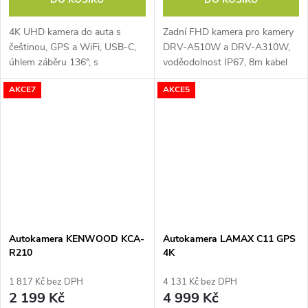
4K UHD kamera do auta s
Zadní FHD kamera pro kamery
češtinou, GPS a WiFi, USB-C,
DRV-A510W a DRV-A310W,
úhlem záběru 136°, s
voděodolnost IP67, 8m kabel
možnostmi připojení zadní
AKCE7
AKCE5
kamery a parkovacího režimu
se sledováním pohybu
Autokamera KENWOOD KCA-
Autokamera LAMAX C11 GPS
R210
4K
1 817 Kč bez DPH
4 131 Kč bez DPH
2 199 Kč
4 999 Kč