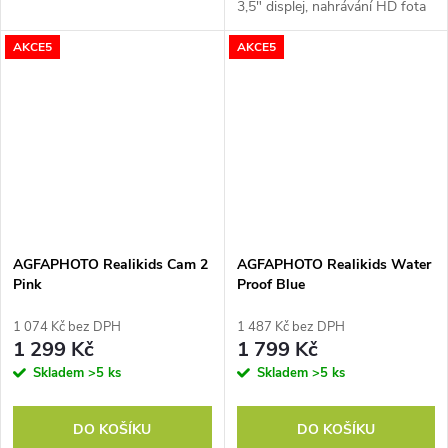
3,5" displej, nahrávání HD fota
a videa, (max 32GB), lithiová
AKCE5
AKCE5
baterka
AGFAPHOTO Realikids Cam 2
AGFAPHOTO Realikids Water
Pink
Proof Blue
1 074 Kč bez DPH
1 487 Kč bez DPH
1 299 Kč
1 799 Kč
Skladem
>5 ks
Skladem
>5 ks
DO KOŠÍKU
DO KOŠÍKU