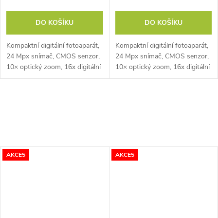
DO KOŠÍKU
DO KOŠÍKU
Kompaktní digitální fotoaparát,
Kompaktní digitální fotoaparát,
24 Mpx snímač, CMOS senzor,
24 Mpx snímač, CMOS senzor,
10× optický zoom, 16x digitální
10× optický zoom, 16x digitální
zoom, digitální stabilizace
zoom, digitální stabilizace
obrazu, dva displeje vzadu 2,8"
obrazu, dva displeje vzadu 2,8"
a vepředu 1,54",...
a vepředu 1,54",...
AKCE5
AKCE5