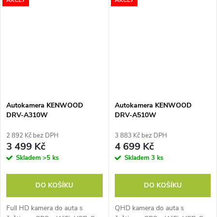
AKCE7
AKCE7
superkondenzátor, dotykový
displej, české menu, mobilní
aplikace,...
Autokamera KENWOOD
Autokamera KENWOOD
DRV-A310W
DRV-A510W
2 892 Kč bez DPH
3 883 Kč bez DPH
3 499 Kč
4 699 Kč
Skladem
>5 ks
Skladem
3 ks
DO KOŠÍKU
DO KOŠÍKU
Full HD kamera do auta s
QHD kamera do auta s