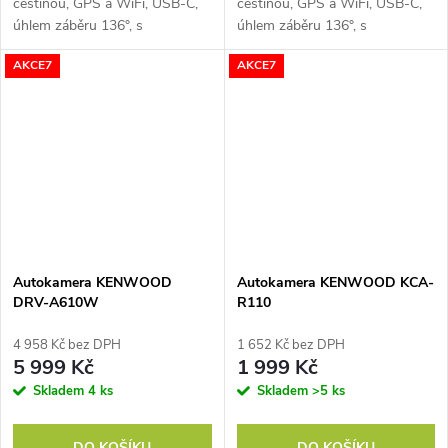
češtinou, GPS a WiFi, USB-C,
češtinou, GPS a WiFi, USB-C,
úhlem záběru 136°, s
úhlem záběru 136°, s
možnostmi připojení zadní
možnostmi připojení zadní
AKCE7
AKCE7
kamery a parkovacího režimu
kamery a parkovacího režimu
se sledováním pohybu
se sledováním pohybu
Autokamera KENWOOD
Autokamera KENWOOD KCA-
DRV-A610W
R110
4 958 Kč bez DPH
1 652 Kč bez DPH
5 999 Kč
1 999 Kč
Skladem
4 ks
Skladem
>5 ks
DO KOŠÍKU
DO KOŠÍKU