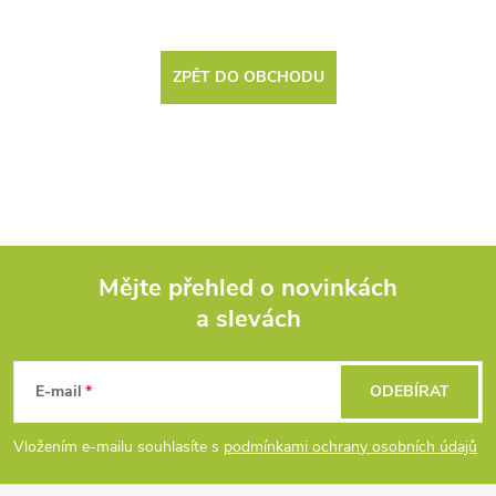
ZPĚT DO OBCHODU
Mějte přehled o novinkách
a slevách
Z
á
E-mail
ODEBÍRAT
p
Vložením e-mailu souhlasíte s
podmínkami ochrany osobních údajů