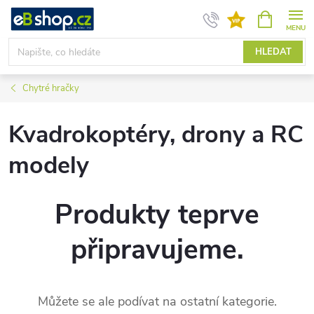
Přejít
NÁKUPNÍ
KOŠÍK
na
obsah
HLEDAT
Chytré hračky
Kvadrokoptéry, drony a RC
modely
Produkty teprve
připravujeme.
Můžete se ale podívat na ostatní kategorie.