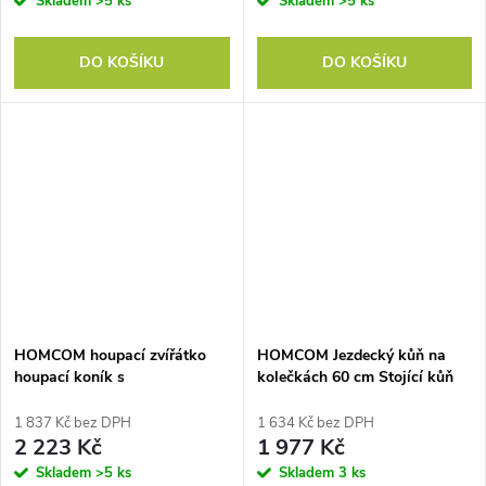
Skladem
>5 ks
Skladem
>5 ks
DO KOŠÍKU
DO KOŠÍKU
HOMCOM houpací zvířátko
HOMCOM Jezdecký kůň na
houpací koník s
kolečkách 60 cm Stojící kůň
bezpečnostním pásem hudba,
se sedlem, uzdečka třmeny
55 cm dětská houpačka z
Zvuková hra na koně pro jízdu
1 837 Kč bez DPH
1 634 Kč bez DPH
měkkého plyše houpací hračka
na koni vsedě na houpacím
2 223 Kč
1 977 Kč
houpací koník pro miminka
zvířátku pro děti od 2 let,
Skladem
>5 ks
Skladem
3 ks
děti batolata od 18 měsíců
houpací kůň Plyšový kůň