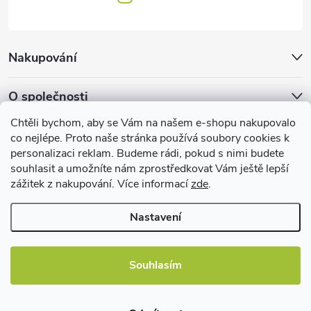
s
u
Nakupování
O společnosti
Chtěli bychom, aby se Vám na našem e-shopu nakupovalo
Facebook
co nejlépe. Proto naše stránka používá soubory cookies k
personalizaci reklam. Budeme rádi, pokud s nimi budete
souhlasit a umožníte nám zprostředkovat Vám ještě lepší
zážitek z nakupování. Více informací
zde
.
Užitečné informace
Nastavení
Souhlasím
Copyright 2026
EBshop.cz
. Všechna práva vyhrazena.