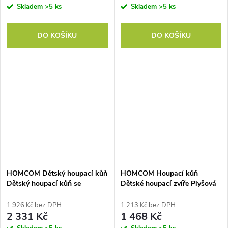
Skladem
>5 ks
Skladem
>5 ks
DO KOŠÍKU
DO KOŠÍKU
HOMCOM Dětský houpací kůň
HOMCOM Houpací kůň
Dětský houpací kůň se
Dětské houpací zvíře Plyšová
zvířecími zvuky Hračka na
hračka Dětské plyšové
rukojeti pro 18-36 měsíců
houpací zvíře Hnědá D74 x
1 926 Kč bez DPH
1 213 Kč bez DPH
Plyšová bílá+růžová 70 x 28 x
Š33 x V62 cm
2 331 Kč
1 468 Kč
57 cm