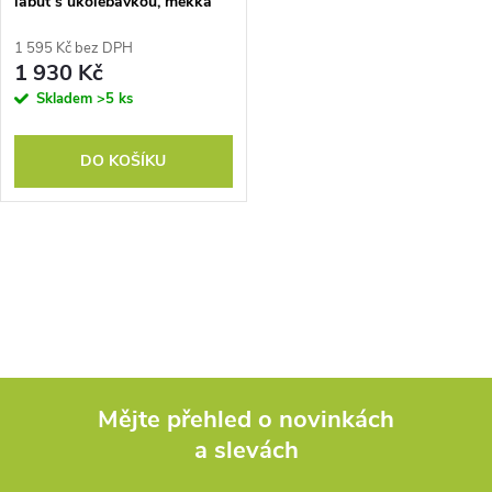
labuť s ukolébavkou, měkká
výplň, dřevěný rám, pro děti
1,5-3 roky, 65x40x68 cm, bílá
1 595 Kč bez DPH
1 930 Kč
Skladem
>5 ks
DO KOŠÍKU
O
v
l
á
Mějte přehled o novinkách
d
a slevách
Z
a