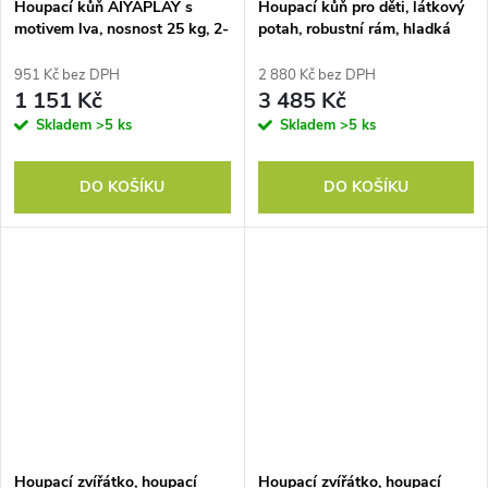
Houpací kůň AIYAPLAY s
Houpací kůň pro děti, látkový
motivem lva, nosnost 25 kg, 2-
potah, robustní rám, hladká
5 let, dřevěný, oranžový
kolečka, vhodné pro věk 3-5
let, hnědá
951 Kč bez DPH
2 880 Kč bez DPH
1 151 Kč
3 485 Kč
Skladem
>5 ks
Skladem
>5 ks
DO KOŠÍKU
DO KOŠÍKU
Houpací zvířátko, houpací
Houpací zvířátko, houpací