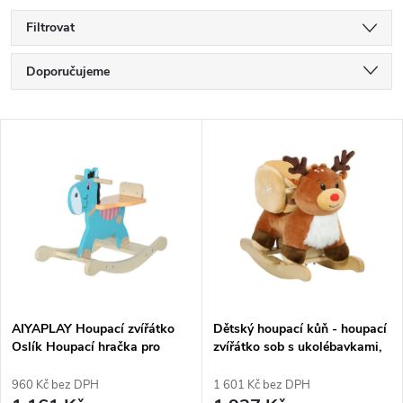
Filtrovat
Ř
Doporučujeme
a
Nejlevnější
V
Nejdražší
z
ý
Nejprodávanější
e
p
Abecedně
n
i
í
s
p
AIYAPLAY Houpací zvířátko
Dětský houpací kůň - houpací
Oslík Houpací hračka pro
zvířátko sob s ukolébavkami,
p
miminka s rukojeťmi
pro 18-36 měsíců, plyšový, 65
r
Houpačka Houpací sedátko
x 35 x 59 cm, hnědý
960 Kč bez DPH
1 601 Kč bez DPH
59 x 27 x 43 cm Modro-zelená