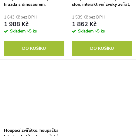
hrazda s dinosaurem,
slon, interaktivní zvuky zvířat,
interaktivní zvuky zvířat,
dřevěný rám, pro děti 1,5-3
měkká výplň, dřevěný rám, 65
roky, 65 x 35 x 50 cm, hnědá
1 643 Kč bez DPH
1 539 Kč bez DPH
x 38 x 72 cm, zelená
1 988 Kč
1 862 Kč
Skladem
>5 ks
Skladem
>5 ks
DO KOŠÍKU
DO KOŠÍKU
Houpací zvířátko, houpačka