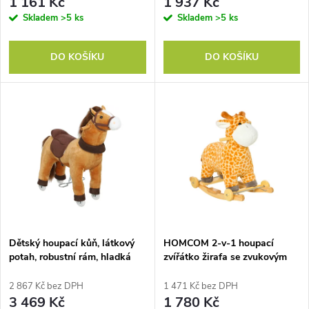
r
1 161 Kč
1 937 Kč
o
Skladem
>5 ks
Skladem
>5 ks
o
d
DO KOŠÍKU
DO KOŠÍKU
d
u
u
k
k
t
t
ů
ů
Dětský houpací kůň, látkový
HOMCOM 2-v-1 houpací
potah, robustní rám, hladká
zvířátko žirafa se zvukovým
kolečka, vhodné pro děti od 3
efektem, kolečky a madly
do 5 let, tmavě hnědý
Plyšová houpací hračka pro
2 867 Kč bez DPH
1 471 Kč bez DPH
batolata od 3 do 6 let
3 469 Kč
1 780 Kč