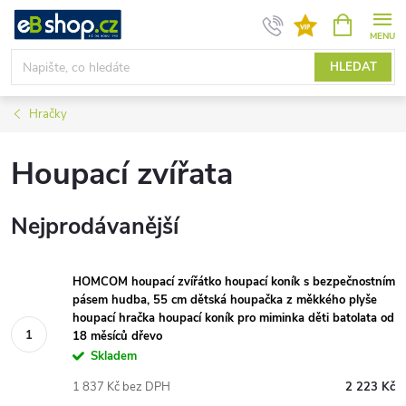
Přejít
NÁKUPNÍ
KOŠÍK
na
obsah
HLEDAT
Hračky
Houpací zvířata
Nejprodávanější
HOMCOM houpací zvířátko houpací koník s bezpečnostním
pásem hudba, 55 cm dětská houpačka z měkkého plyše
houpací hračka houpací koník pro miminka děti batolata od
18 měsíců dřevo
Skladem
1 837 Kč bez DPH
2 223 Kč