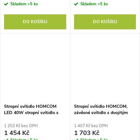
Skladem
>5 ks
Skladem
>5 ks
DO KOŠÍKU
DO KOŠÍKU
Stropní svítidlo HOMCOM
Stropní svítidlo HOMCOM,
LED 40W stropní svítidlo s
závěsné svítidlo s dvojitým
dvojitou montáží a
stínidlem ve vzhledu lnu,
nastavitelnými hlavicemi v
krémově bílé
1 202 Kč bez DPH
1 407 Kč bez DPH
úhlu 90° se 3 paticemi E27
1 454 Kč
1 703 Kč
přírodní dřevo