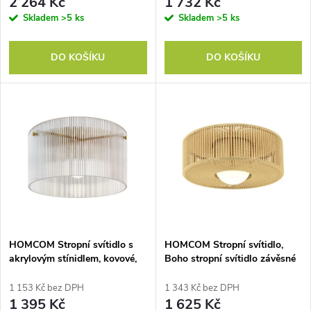
r
2 264 Kč
1 732 Kč
o
jídelny, kuchyně, zlatá + bílá
Černá+zlatá
Skladem
>5 ks
Skladem
>5 ks
o
d
DO KOŠÍKU
DO KOŠÍKU
d
u
u
k
k
t
t
ů
ů
HOMCOM Stropní svítidlo s
HOMCOM Stropní svítidlo,
akrylovým stínidlem, kovové,
Boho stropní svítidlo závěsné
kompatibilní s halogenovými
s paticí G9 LED, kulaté
žárovkami a LED diodami
stínidlo z konopného provazu
1 153 Kč bez DPH
1 343 Kč bez DPH
1 395 Kč
1 625 Kč