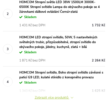
HOMCOM Stropní světlo LED 38W 1500LM 3000K-
6500K Stropní svítidlo Lampa do obývacího pokoje se 4
žárovkami dálkové ovládání Černá+zlatá
Skladem
1 431 Kč bez DPH
1 732 Kč
HOMCOM LED stropní svítidlo, 50W, 5 nastavitelných
světelných trubic, přizpůsobitelné, stropní svítidlo do
obývacího pokoje, jídelny, kuchyně, zlatá + bílá
Skladem
1 871 Kč bez DPH
2 264 Kč
HOMCOM Stropní svítidlo, Boho stropní svítidlo závěsné s
paticí G9 LED, kulaté stínidlo z konopného provazu
Skladem
1 343 Kč bez DPH
1 625 Kč
Zobrazit více produktů