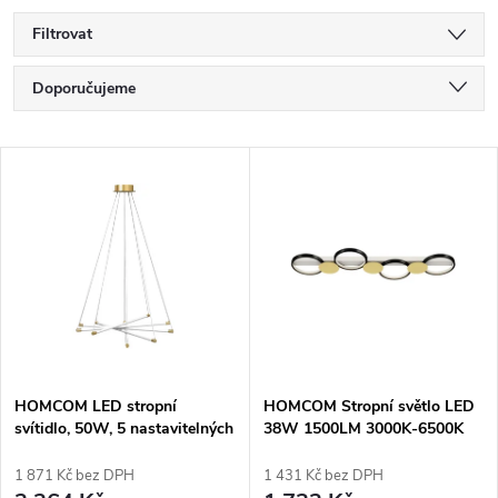
Filtrovat
Ř
Doporučujeme
a
Nejlevnější
V
Nejdražší
z
ý
Nejprodávanější
e
p
Abecedně
n
i
í
s
p
HOMCOM LED stropní
HOMCOM Stropní světlo LED
svítidlo, 50W, 5 nastavitelných
38W 1500LM 3000K-6500K
p
světelných trubic,
Stropní svítidlo Lampa do
r
přizpůsobitelné, stropní
obývacího pokoje se 4
1 871 Kč bez DPH
1 431 Kč bez DPH
svítidlo do obývacího pokoje,
žárovkami dálkové ovládání