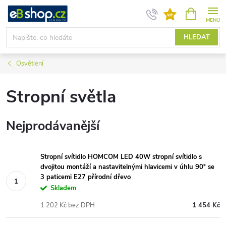
Přejít
NÁKUPNÍ
KOŠÍK
na
obsah
HLEDAT
Osvětlení
Stropní světla
Nejprodávanější
Stropní svítidlo HOMCOM LED 40W stropní svítidlo s
dvojitou montáží a nastavitelnými hlavicemi v úhlu 90° se
3 paticemi E27 přírodní dřevo
Skladem
1 202 Kč bez DPH
1 454 Kč