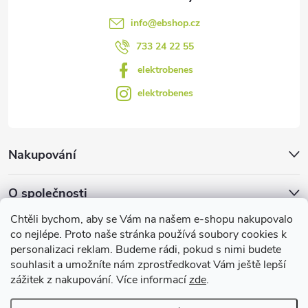
v
info
@
ebshop.cz
ý
733 24 22 55
p
elektrobenes
i
elektrobenes
s
u
Nakupování
O společnosti
Chtěli bychom, aby se Vám na našem e-shopu nakupovalo
Facebook
co nejlépe. Proto naše stránka používá soubory cookies k
personalizaci reklam. Budeme rádi, pokud s nimi budete
souhlasit a umožníte nám zprostředkovat Vám ještě lepší
zážitek z nakupování. Více informací
zde
.
Užitečné informace