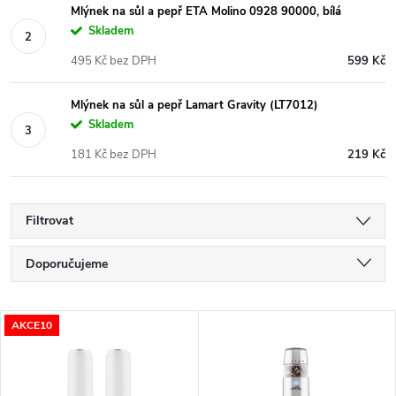
Mlýnek na sůl a pepř ETA Molino 0928 90000, bílá
Skladem
495 Kč bez DPH
599 Kč
Mlýnek na sůl a pepř Lamart Gravity (LT7012)
Skladem
181 Kč bez DPH
219 Kč
Filtrovat
Ř
Doporučujeme
a
Nejlevnější
V
AKCE10
Nejdražší
z
ý
Nejprodávanější