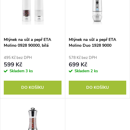
e
p
Abecedně
n
i
í
s
p
Mlýnek na sůl a pepř ETA
Mlýnek na sůl a pepř ETA
Molino 0928 90000, bílá
Molino Duo 1928 9000
p
r
495 Kč bez DPH
578 Kč bez DPH
r
599 Kč
699 Kč
o
Skladem
3 ks
Skladem
2 ks
o
d
DO KOŠÍKU
DO KOŠÍKU
d
u
u
k
k