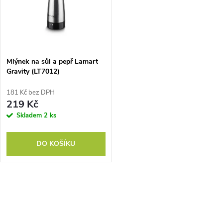
t
t
ů
ů
Mlýnek na sůl a pepř Lamart
Gravity (LT7012)
181 Kč bez DPH
219 Kč
Skladem
2 ks
DO KOŠÍKU
O
v