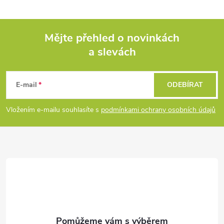
l
á
Mějte přehled o novinkách
d
a slevách
Z
a
á
c
E-mail
ODEBÍRAT
p
í
Vložením e-mailu souhlasíte s
podmínkami ochrany osobních údajů
p
a
r
t
v
í
k
y