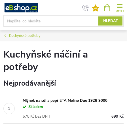
Přejít
NÁKUPNÍ
KOŠÍK
na
obsah
HLEDAT
Kuchyňské potřeby
Kuchyňské náčiní a
potřeby
Nejprodávanější
Mlýnek na sůl a pepř ETA Molino Duo 1928 9000
Skladem
578 Kč bez DPH
699 Kč