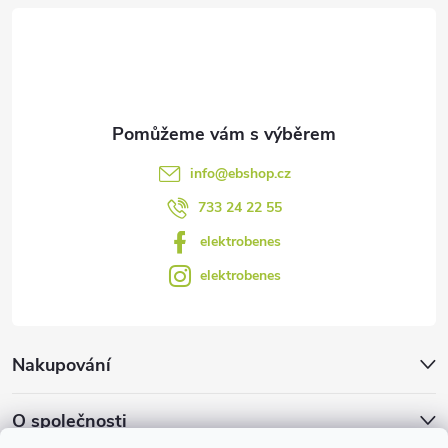
t
í
info
@
ebshop.cz
733 24 22 55
elektrobenes
elektrobenes
Nakupování
O společnosti