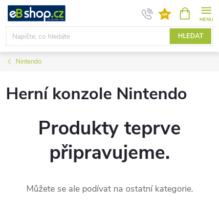
Přejít
NÁKUPNÍ
KOŠÍK
na
obsah
HLEDAT
Nintendo
Herní konzole Nintendo
Produkty teprve
připravujeme.
Můžete se ale podívat na ostatní kategorie.