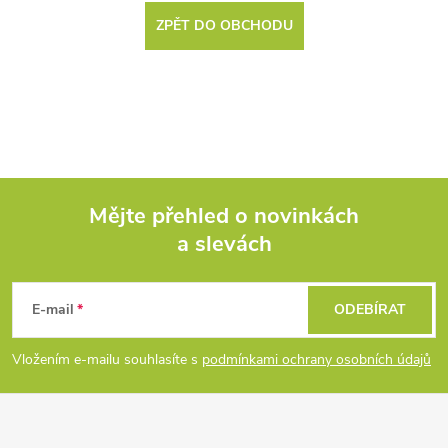
ZPĚT DO OBCHODU
Mějte přehled o novinkách
a slevách
Z
á
E-mail
ODEBÍRAT
p
Vložením e-mailu souhlasíte s
podmínkami ochrany osobních údajů
a