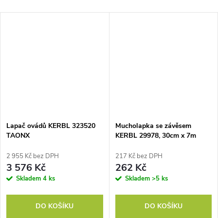
Lapač ovádů KERBL 323520
Mucholapka se závěsem
TAONX
KERBL 29978, 30cm x 7m
2 955 Kč bez DPH
217 Kč bez DPH
3 576 Kč
262 Kč
Skladem
4 ks
Skladem
>5 ks
DO KOŠÍKU
DO KOŠÍKU