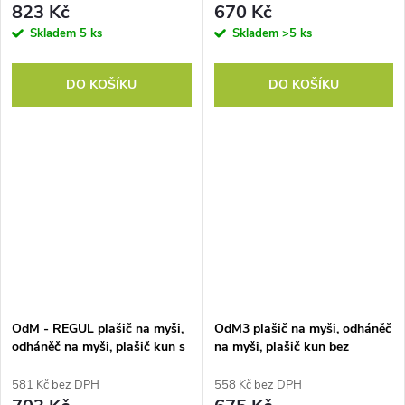
823 Kč
670 Kč
Skladem
5 ks
Skladem
>5 ks
DO KOŠÍKU
DO KOŠÍKU
OdM - REGUL plašič na myši,
OdM3 plašič na myši, odháněč
odháněč na myši, plašič kun s
na myši, plašič kun bez
regulací hlasitosti - Adaptér
regulace hlasitosti - Adaptér
581 Kč bez DPH
558 Kč bez DPH