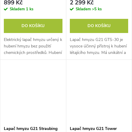
899 Kč
2 299 Kč
Skladem
1 ks
Skladem
>5 ks
DO KOŠÍKU
DO KOŠÍKU
Elektrický lapač hmyzu určený k
Lapač hmyzu G21 GTS-30 je
hubení hmyzu bez použití
vysoce účinný přístroj k hubení
chemických prostředků. Hubení
létajícího hmyzu. Má unikátní a
hmyzu vysokým napětím 2500
precizně zpracovanou
V.
patentovanou konstrukci, která
zajišťuje vysokou účinnost,...
Lapač hmyzu G21 Straubing
Lapač hmyzu G21 Tower