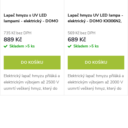
Lapač hmyzu s UV LED
Lapač hmyzu UV LED lampa -
lampami - elektrický - DOMO
elektrický - DOMO KX006N2,
KX012N, 2500 V, Dvě úsporné
2000 V, UV LED lampa: 5,5 W
UV LED lampy (12 W)
735 Kč bez DPH
569 Kč bez DPH
889 Kč
689 Kč
Skladem
>5 ks
Skladem
>5 ks
DO KOŠÍKU
DO KOŠÍKU
Elektrický lapač hmyzu přiláká a
Elektrický lapač hmyzu přiláká a
elektrickým výbojem až 2500 V
elektrickým výbojem až 2000 V
usmrtí veškerý hmyz, který do
usmrtí veškerý hmyz, který do
něj vlétne. Lze zavěsit, nebo
něj vlétne. Lze zavěsit, nebo
kamkoliv postavit.
kamkoliv postavit. UV LED
lampa: 5,5 W.