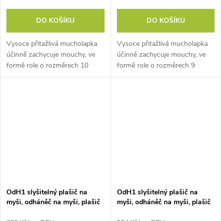
DO KOŠÍKU
DO KOŠÍKU
Vysoce přitažlivá mucholapka
Vysoce přitažlivá mucholapka
účinně zachycuje mouchy, ve
účinně zachycuje mouchy, ve
formě role o rozměrech 10
formě role o rozměrech 9
metrů na 40 centimetrů.
metrů na 30 centimetrů. Má
Má venkovní i vnitřní využití.
venkovní i vnitřní využití.
Nabízí...
Nabízí dlouhotrvající lepivé...
OdH1 slyšitelný plašič na
OdH1 slyšitelný plašič na
myši, odháněč na myši, plašič
myši, odháněč na myši, plašič
kun - Adaptér
kun - Baterie