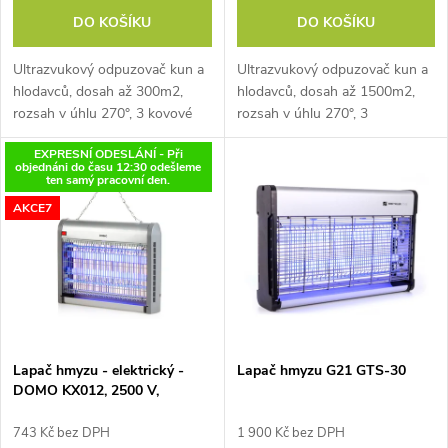
d
DO KOŠÍKU
DO KOŠÍKU
d
u
Ultrazvukový odpuzovač kun a
Ultrazvukový odpuzovač kun a
u
hlodavců, dosah až 300m2,
hlodavců, dosah až 1500m2,
k
rozsah v úhlu 270°, 3 kovové
rozsah v úhlu 270°, 3
k
reproduktory, napájení přes 6V
membránové reproduktory,
EXPRESNÍ ODESLÁNÍ - Při
t
adaptér. Jedná se o levnější
napájení přes 6V adaptér.
objednáni do času 12:30 odešleme
variantu...
Pokud hledáte prostorovou
t
ten samý pracovní den.
plašičku kun,...
ů
AKCE7
ů
Lapač hmyzu - elektrický -
Lapač hmyzu G21 GTS-30
DOMO KX012, 2500 V,
Fluorescenční UV zářivka 2 x
10 W
743 Kč bez DPH
1 900 Kč bez DPH