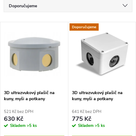
Ř
Doporučujeme
a
Nejlevnější
V
Doporučujeme
Nejdražší
z
ý
Nejprodávanější
e
p
Abecedně
n
i
í
s
p
3D ultrazvukový plašič na
3D ultrazvukový plašič na
kuny, myši a potkany
kuny, myši a potkany
p
DRAGON ULTRASONIC B360
DRAGON ULTRASONIC C360
r
SMART
SMART
521 Kč bez DPH
641 Kč bez DPH
r
630 Kč
775 Kč
o
Skladem
>5 ks
Skladem
>5 ks
o