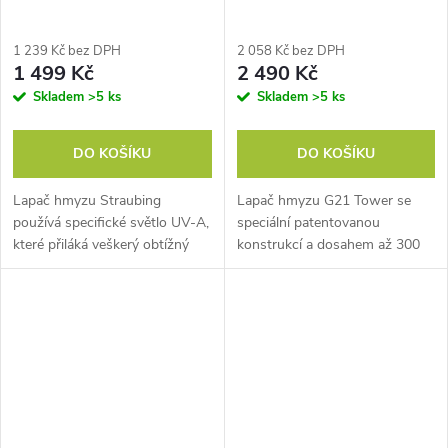
1 239 Kč bez DPH
2 058 Kč bez DPH
1 499 Kč
2 490 Kč
Skladem
>5 ks
Skladem
>5 ks
DO KOŠÍKU
DO KOŠÍKU
Lapač hmyzu Straubing
Lapač hmyzu G21 Tower se
používá specifické světlo UV-A,
speciální patentovanou
které přiláká veškerý obtížný
konstrukcí a dosahem až 300
hmyz. Speciální DC ventilátor
m2 hubí obtížný létající hmyz
zabezpečuje dlouhou životnost
rychle a spolehlivě. Lapač
přístroje a je vodotěsný.
hmyzu využijete v rodinných
Rozsah...
domech,...