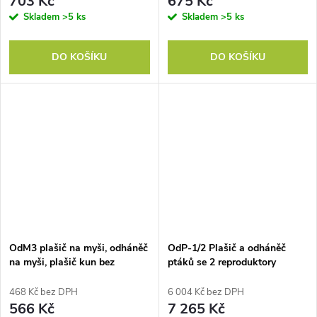
703 Kč
675 Kč
Skladem
>5 ks
Skladem
>5 ks
DO KOŠÍKU
DO KOŠÍKU
OdM3 plašič na myši, odháněč
OdP-1/2 Plašič a odháněč
na myši, plašič kun bez
ptáků se 2 reproduktory
regulace hlasitosti - Baterie
468 Kč bez DPH
6 004 Kč bez DPH
566 Kč
7 265 Kč