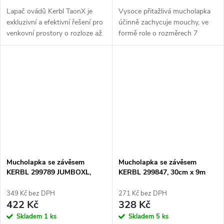
Lapač ovádů Kerbl TaonX je
Vysoce přitažlivá mucholapka
exkluzivní a efektivní řešení pro
účinně zachycuje mouchy, ve
venkovní prostory o rozloze až
formě role o rozměrech 7
10 000 m2.
metrů na 30 centimetrů. Má
Vezměte kontrolu nad ovády (hovady)
venkovní i vnitřní využití.
do svých...
Nabízí...
Mucholapka se závěsem
Mucholapka se závěsem
KERBL 299789 JUMBOXL,
KERBL 299847, 30cm x 9m
40cm x 10m
349 Kč bez DPH
271 Kč bez DPH
422 Kč
328 Kč
Skladem
1 ks
Skladem
5 ks