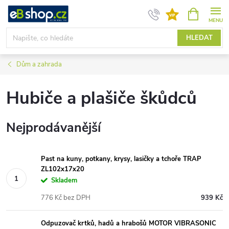
Přejít
NÁKUPNÍ
KOŠÍK
na
obsah
HLEDAT
Dům a zahrada
Hubiče a plašiče škůdců
Nejprodávanější
Past na kuny, potkany, krysy, lasičky a tchoře TRAP
ZL102x17x20
Skladem
776 Kč bez DPH
939 Kč
Odpuzovač krtků, hadů a hrabošů MOTOR VIBRASONIC