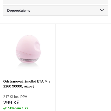
Ř
Doporučujeme
a
Nejlevnější
V
Nejdražší
z
ý
Nejprodávanější
e
p
Abecedně
n
i
í
s
p
Odstraňovač žmolků ETA Mia
2260 90000, růžový
p
r
247 Kč bez DPH
r
299 Kč
o
Skladem
1 ks