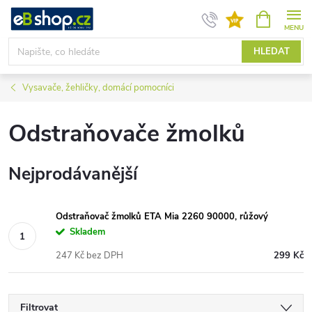
Přejít
NÁKUPNÍ
KOŠÍK
na
obsah
HLEDAT
Vysavače, žehličky, domácí pomocníci
Odstraňovače žmolků
Nejprodávanější
Odstraňovač žmolků ETA Mia 2260 90000, růžový
Skladem
247 Kč bez DPH
299 Kč
Filtrovat