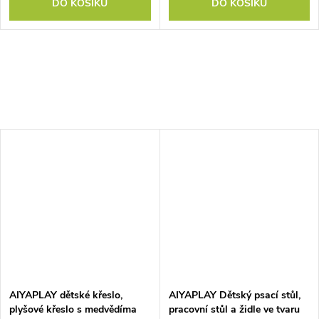
DO KOŠÍKU
DO KOŠÍKU
AIYAPLAY dětské křeslo,
AIYAPLAY Dětský psací stůl,
plyšové křeslo s medvědíma
pracovní stůl a židle ve tvaru