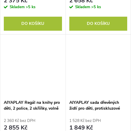
2 375 Kč
2 658 Kč
Skladem
>5 ks
Skladem
>5 ks
DO KOŠÍKU
DO KOŠÍKU
AIYAPLAY Regál na knihy pro
AIYAPLAY sada dřevěných
děti, 2 police, 2 skříňky, volně
židlí pro děti, protiskluzové
stojící, protiskluzová
podložky, výškově
konstrukce, protiskluzové
nastavitelná, 3–15 let, bílé
2 360 Kč bez DPH
1 528 Kč bez DPH
nožičky, MDF, růžová+bílá
2 855 Kč
1 849 Kč