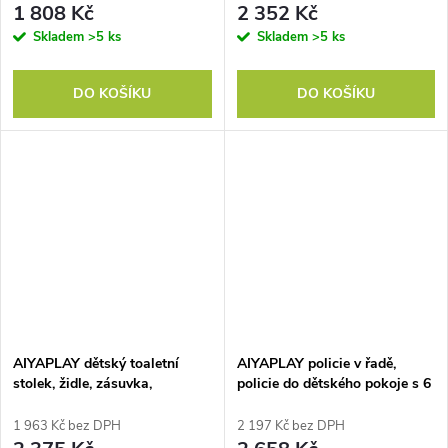
medvěda pro děti 3-6 let,
růžový
1 808 Kč
2 352 Kč
Přírodní dřevo
Skladem
>5 ks
Skladem
>5 ks
DO KOŠÍKU
DO KOŠÍKU
AIYAPLAY dětský toaletní
AIYAPLAY policie v řadě,
stolek, židle, zásuvka,
policie do dětského pokoje s 6
odnímatelný zrcadlo, dětský
úložnými boxy, policie v
psací stůl se 7 doplňky,
knihách, pojízdný box, 100 x
1 963 Kč bez DPH
2 197 Kč bez DPH
provedení 2 v 1, MDF, růžové
30 x 80 cm, MDF, ocel, bílé