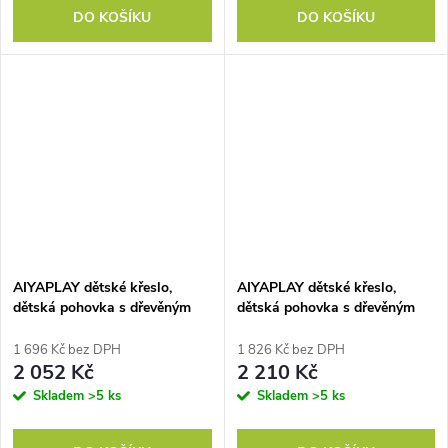
DO KOŠÍKU
DO KOŠÍKU
AIYAPLAY dětské křeslo,
AIYAPLAY dětské křeslo,
dětská pohovka s dřevěným
dětská pohovka s dřevěným
rámem, sametovým vzhledem,
rámem, sametovým vzhledem,
čalouněné, pro děti od 3–15 let
čalouněné, pro děti od 3–15 let
1 696 Kč bez DPH
1 826 Kč bez DPH
růžové
šedé
2 052 Kč
2 210 Kč
Skladem
>5 ks
Skladem
>5 ks