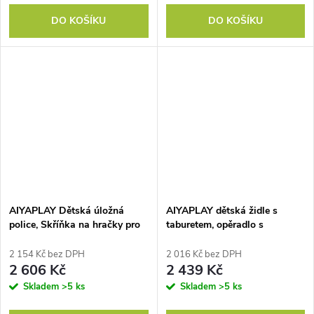
DO KOŠÍKU
DO KOŠÍKU
AIYAPLAY Dětská úložná
AIYAPLAY dětská židle s
police, Skříňka na hračky pro
taburetem, opěradlo s
děti s 11 látkovými krabicemi,
diamantovým vzorem, měkký
horní přihrádky, 3 samolepky,
sedák, dřevěný rám, šedá
2 154 Kč bez DPH
2 016 Kč bez DPH
bílá
barva
2 606 Kč
2 439 Kč
Skladem
>5 ks
Skladem
>5 ks