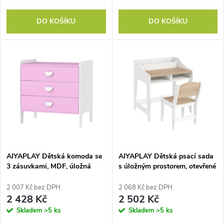
o
d
DO KOŠÍKU
DO KOŠÍKU
d
u
u
k
k
t
t
ů
ů
AIYAPLAY Dětská komoda se
AIYAPLAY Dětská psací sada
3 zásuvkami, MDF, úložná
s úložným prostorem, otevřené
skříňka pro děti, růžová+bílá
přihrádky, židle, 3-8 let, dřevo
2 007 Kč bez DPH
2 068 Kč bez DPH
2 428 Kč
2 502 Kč
Skladem
>5 ks
Skladem
>5 ks