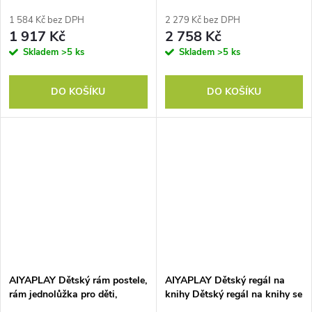
ušima, fleecový potah, pěna,
medvídka, zásuvka, na psaní a
béžová barva
tvoření, 3-8 let, růžový
1 584 Kč bez DPH
2 279 Kč bez DPH
1 917 Kč
2 758 Kč
Skladem
>5 ks
Skladem
>5 ks
DO KOŠÍKU
DO KOŠÍKU
AIYAPLAY Dětský rám postele,
AIYAPLAY Dětský regál na
rám jednolůžka pro děti,
knihy Dětský regál na knihy se
bezpečnostní brána, malá
3 policemi Dřevěný úložný