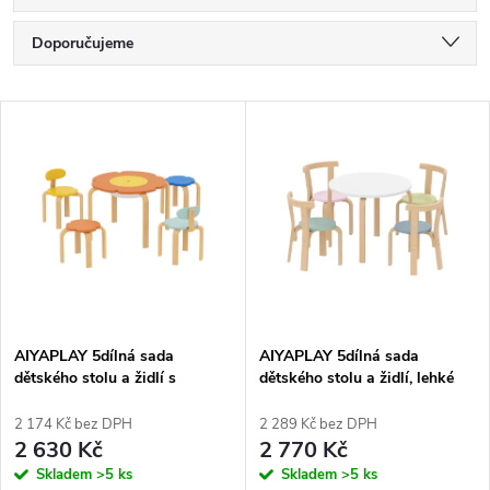
Ř
Doporučujeme
a
Nejlevnější
V
Nejdražší
z
ý
Nejprodávanější
e
p
Abecedně
n
i
í
s
p
AIYAPLAY 5dílná sada
AIYAPLAY 5dílná sada
dětského stolu a židlí s
dětského stolu a židlí, lehké
p
úložným vakem, tvar květiny,
masivní dřevo, barevné
r
do herny, dětský pokoj,
2 174 Kč bez DPH
2 289 Kč bez DPH
r
dřevěná, barevná
2 630 Kč
2 770 Kč
o
Skladem
>5 ks
Skladem
>5 ks