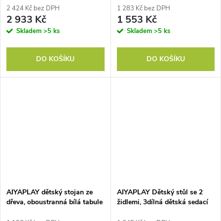
postel do dětského pokoje,
regál 55x15x110cm Bílý
2 424 Kč bez DPH
1 283 Kč bez DPH
MDF, bez matrace, růžová
2 933 Kč
1 553 Kč
barva
Skladem
>5 ks
Skladem
>5 ks
DO KOŠÍKU
DO KOŠÍKU
AIYAPLAY dětský stojan ze
AIYAPLAY Dětský stůl se 2
dřeva, oboustranná bílá tabule
židlemi, 3dílná dětská sedací
a tabule výškově nastavitelná
souprava, dětský nábytek, 56 x