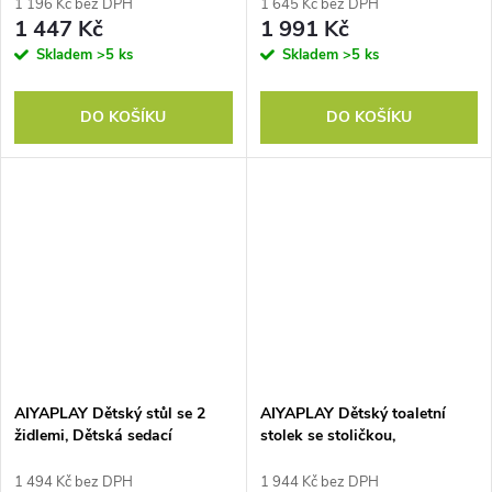
tabule s role papíru, police,
52 x 48 cm šedý
1 196 Kč bez DPH
1 645 Kč bez DPH
přírodní
1 447 Kč
1 991 Kč
Skladem
>5 ks
Skladem
>5 ks
DO KOŠÍKU
DO KOŠÍKU
AIYAPLAY Dětský stůl se 2
AIYAPLAY Dětský toaletní
židlemi, Dětská sedací
stolek se stoličkou,
souprava s úložným
kosmetické zrcátko, tvar
prostorem, Opěradlo ve tvaru
medvídka, zásuvka, MDF,
1 494 Kč bez DPH
1 944 Kč bez DPH