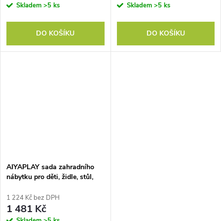
Skladem
>5 ks
Skladem
>5 ks
DO KOŠÍKU
DO KOŠÍKU
AIYAPLAY sada zahradního
nábytku pro děti, židle, stůl,
slunečník, včelí design,
zelená+žlutá
1 224 Kč bez DPH
1 481 Kč
Skladem
>5 ks