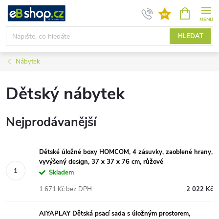
Přejít
NÁKUPNÍ
KOŠÍK
na
obsah
HLEDAT
Nábytek
Dětský nábytek
Nejprodávanější
Dětské úložné boxy HOMCOM, 4 zásuvky, zaoblené hrany,
vyvýšený design, 37 x 37 x 76 cm, růžové
Skladem
1 671 Kč bez DPH
2 022 Kč
AIYAPLAY Dětská psací sada s úložným prostorem,