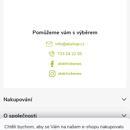
v
í
k
y
v
info
@
ebshop.cz
ý
733 24 22 55
p
elektrobenes
i
elektrobenes
s
u
Nakupování
O společnosti
Chtěli bychom, aby se Vám na našem e-shopu nakupovalo