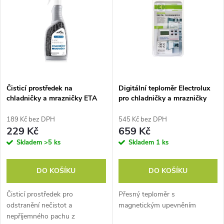
ý
Nejprodávanější
e
p
Abecedně
n
i
í
s
p
Čisticí prostředek na
Digitální teploměr Electrolux
chladničky a mrazničky ETA
pro chladničky a mrazničky
p
PURITA 9959 90000
E4RTDR01
r
189 Kč bez DPH
545 Kč bez DPH
r
229 Kč
659 Kč
o
Skladem
>5 ks
Skladem
1 ks
o
d
DO KOŠÍKU
DO KOŠÍKU
d
u
Čisticí prostředek pro
Přesný teploměr s
u
odstranění nečistot a
magnetickým upevněním
k
nepříjemného pachu z