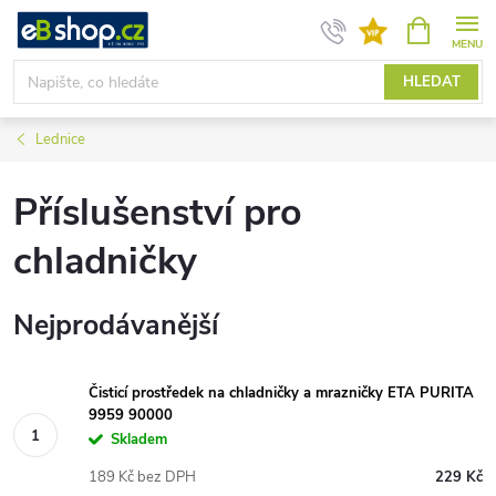
Přejít
NÁKUPNÍ
KOŠÍK
na
obsah
HLEDAT
Lednice
Příslušenství pro
chladničky
Nejprodávanější
Čisticí prostředek na chladničky a mrazničky ETA PURITA
9959 90000
Skladem
189 Kč bez DPH
229 Kč