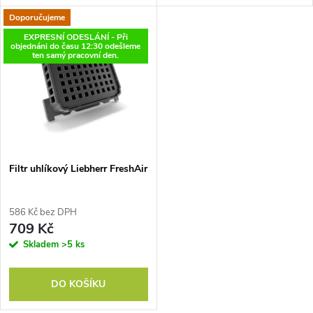
k
chladničky a mrazničky.
Doporučujeme
t
t
EXPRESNÍ ODESLÁNÍ - Při
objednáni do času 12:30 odešleme
ů
ten samý pracovní den.
ů
Filtr uhlíkový Liebherr FreshAir
586 Kč bez DPH
709 Kč
Skladem
>5 ks
DO KOŠÍKU