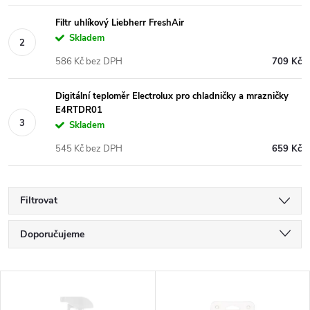
Filtr uhlíkový Liebherr FreshAir
Skladem
586 Kč bez DPH
709 Kč
Digitální teploměr Electrolux pro chladničky a mrazničky
E4RTDR01
Skladem
545 Kč bez DPH
659 Kč
Filtrovat
Ř
Doporučujeme
a
Nejlevnější
V
Nejdražší
z