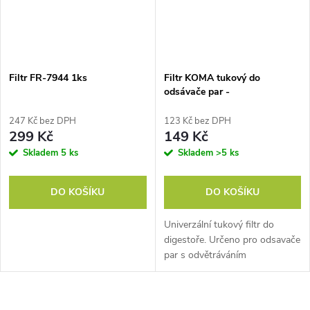
Filtr FR-7944 1ks
Filtr KOMA tukový do
odsávače par -
247 Kč bez DPH
123 Kč bez DPH
299 Kč
149 Kč
Skladem
5 ks
Skladem
>5 ks
DO KOŠÍKU
DO KOŠÍKU
Univerzální tukový filtr do
digestoře. Určeno pro odsavače
par s odvětráváním