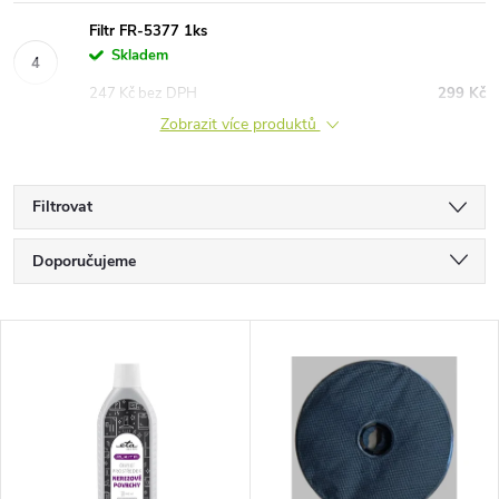
Filtr FR-5377 1ks
Skladem
247 Kč bez DPH
299 Kč
Zobrazit více produktů
Filtrovat
Ř
Doporučujeme
a
Nejlevnější
V
Nejdražší
z
ý
Nejprodávanější
e
p
Abecedně
n