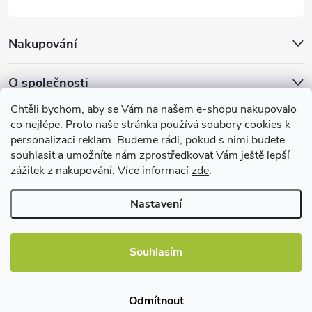
s
u
Nakupování
O společnosti
Chtěli bychom, aby se Vám na našem e-shopu nakupovalo
Facebook
co nejlépe. Proto naše stránka používá soubory cookies k
personalizaci reklam. Budeme rádi, pokud s nimi budete
souhlasit a umožníte nám zprostředkovat Vám ještě lepší
zážitek z nakupování. Více informací
zde
.
Užitečné informace
Nastavení
Souhlasím
Copyright 2026
EBshop.cz
. Všechna práva vyhrazena.
Odmítnout
Vytvořil Shoptet