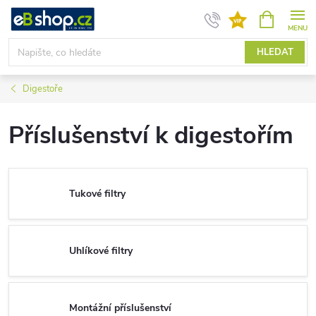
Přejít
NÁKUPNÍ
KOŠÍK
na
obsah
HLEDAT
Digestoře
Příslušenství k digestořím
Tukové filtry
Uhlíkové filtry
Montážní příslušenství