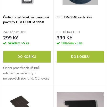
i
í
s
p
Čisticí prostředek na nerezové
Filtr FR-0846 sada 2ks
povrchy ETA PURITA 9958
p
90000
r
247 Kč bez DPH
330 Kč bez DPH
r
299 Kč
399 Kč
o
Skladem
>5 ks
Skladem
>5 ks
o
d
DO KOŠÍKU
DO KOŠÍKU
d
u
Čisticí prostředek účinně
u
odstraňuje nečistoty z
k
nerezových povrchů. Obnovuje
k
lesk a odpuzuje vodu
t
t
ů