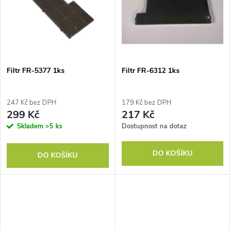
ů
Filtr FR-5377 1ks
Filtr FR-6312 1ks
247 Kč bez DPH
179 Kč bez DPH
299 Kč
217 Kč
Skladem
>5 ks
Dostupnost na dotaz
DO KOŠÍKU
DO KOŠÍKU