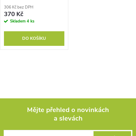
306 Kč bez DPH
370 Kč
Skladem
4 ks
DO KOŠÍKU
O
v
l
á
Mějte přehled o novinkách
d
a slevách
Z
a