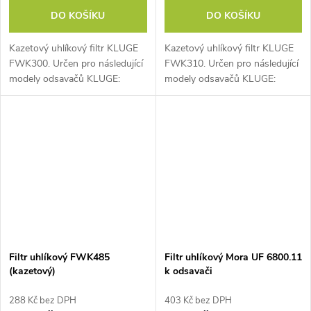
DO KOŠÍKU
DO KOŠÍKU
Kazetový uhlíkový filtr KLUGE
Kazetový uhlíkový filtr KLUGE
FWK300. Určen pro následující
FWK310. Určen pro následující
modely odsavačů KLUGE:
modely odsavačů KLUGE:
KOS9030BLG (instaluje se 1
KOT6002BLG (1 kus)
kus), KOS9030WHG (instaluje
KOT6002IX (1 kus) KOT6003IX
se 1 kus)
(1 kus) KOV5011IX (1 kus)
Filtr uhlíkový FWK485
Filtr uhlíkový Mora UF 6800.11
(kazetový)
k odsavači
288 Kč bez DPH
403 Kč bez DPH