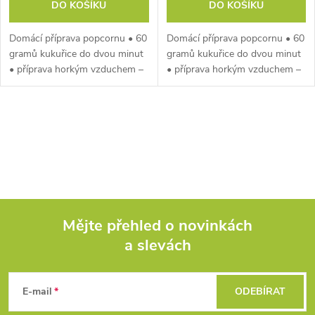
DO KOŠÍKU
DO KOŠÍKU
Domácí příprava popcornu • 60
Domácí příprava popcornu • 60
gramů kukuřice do dvou minut
gramů kukuřice do dvou minut
• příprava horkým vzduchem –
• příprava horkým vzduchem –
bez tuku • příkon 1100 W •
bez tuku • příkon 1100 W •
odměrka na dávkování
odměrka na dávkování
O
v
l
á
Mějte přehled o novinkách
d
a slevách
Z
a
á
c
E-mail
ODEBÍRAT