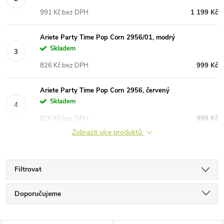
991 Kč bez DPH
1 199 Kč
Ariete Party Time Pop Corn 2956/01, modrý
Skladem
826 Kč bez DPH
999 Kč
Ariete Party Time Pop Corn 2956, červený
Skladem
826 Kč bez DPH
999 Kč
Zobrazit více produktů
Filtrovat
Ř
Doporučujeme
a
Nejlevnější