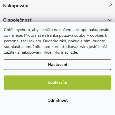
u
Nakupování
O společnosti
Chtěli bychom, aby se Vám na našem e-shopu nakupovalo
Facebook
co nejlépe. Proto naše stránka používá soubory cookies k
personalizaci reklam. Budeme rádi, pokud s nimi budete
souhlasit a umožníte nám zprostředkovat Vám ještě lepší
zážitek z nakupování. Více informací
zde
.
Užitečné informace
Nastavení
Souhlasím
Copyright 2026
EBshop.cz
. Všechna práva vyhrazena.
Odmítnout
Vytvořil Shoptet