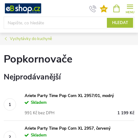
Přejít
NÁKUPNÍ
KOŠÍK
na
obsah
HLEDAT
Vychytávky do kuchyně
Popkornovače
Nejprodávanější
Ariete Party Time Pop Corn XL 2957/01, modrý
Skladem
991 Kč bez DPH
1 199 Kč
Ariete Party Time Pop Corn XL 2957, červený
Skladem