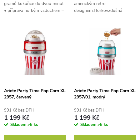
u
gramů kukuřice do dvou minut
americkým retro
k
• příprava horkým vzduchem –
designem.Horkovzdušná
k
bez tuku • příkon 1100 W •
příprava bez použití oleje nebo
t
odměrka na dávkování
tuku. Až na 60 g kukuřice,
připraví popcorn za méně než 2
t
minuty.
ů
ů
Ariete Party Time Pop Corn XL
Ariete Party Time Pop Corn XL
2957, červený
2957/01, modrý
991 Kč bez DPH
991 Kč bez DPH
1 199 Kč
1 199 Kč
Skladem
>5 ks
Skladem
>5 ks