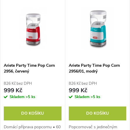
V
Nejdražší
z
ý
Nejprodávanější
e
p
Abecedně
n
i
í
s
p
Ariete Party Time Pop Corn
Ariete Party Time Pop Corn
2956, červený
2956/01, modrý
p
r
826 Kč bez DPH
826 Kč bez DPH
r
999 Kč
999 Kč
o
Skladem
>5 ks
Skladem
>5 ks
o
d
DO KOŠÍKU
DO KOŠÍKU
d
u
Domácí příprava popcornu • 60
Popcornovač s jedinečným