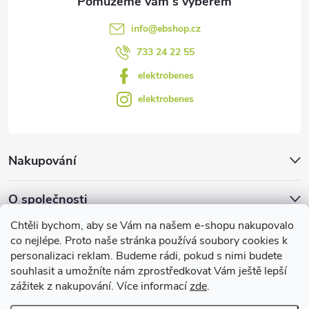
v
info
@
ebshop.cz
ý
733 24 22 55
p
elektrobenes
i
elektrobenes
s
u
Nakupování
O společnosti
Chtěli bychom, aby se Vám na našem e-shopu nakupovalo
Facebook
co nejlépe. Proto naše stránka používá soubory cookies k
personalizaci reklam. Budeme rádi, pokud s nimi budete
souhlasit a umožníte nám zprostředkovat Vám ještě lepší
zážitek z nakupování. Více informací
zde
.
Užitečné informace