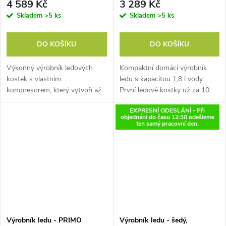
4 589 Kč
3 289 Kč
Skladem
>5 ks
Skladem
>5 ks
DO KOŠÍKU
DO KOŠÍKU
Výkonný výrobník ledových
Kompaktní domácí výrobník
kostek s vlastním
ledu s kapacitou 1,8 l vody.
kompresorem, který vytvoří až
První ledové kostky už za 10
15 kg ledu za 24 hodin.
minut. Vyrobí 9 ledových
EXPRESNÍ ODESLÁNÍ - Při
Nádržka na vodu o objemu 2,8
kostek v jednom cyklu za cca 8
objednáni do času 12:30 odešleme
litru a zásobník na až 1,5 kg
minut. Výkon chlazení 12 kg/24
ten samý pracovní den.
hotového ledu.
hodin.
Výrobník ledu - PRIMO
Výrobník ledu - šedý,