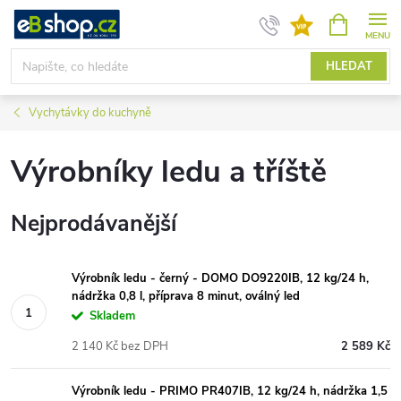
Přejít
NÁKUPNÍ
KOŠÍK
na
obsah
HLEDAT
Vychytávky do kuchyně
Výrobníky ledu a tříště
Nejprodávanější
Výrobník ledu - černý - DOMO DO9220IB, 12 kg/24 h,
nádržka 0,8 l, příprava 8 minut, oválný led
Skladem
2 140 Kč bez DPH
2 589 Kč
Výrobník ledu - PRIMO PR407IB, 12 kg/24 h, nádržka 1,5