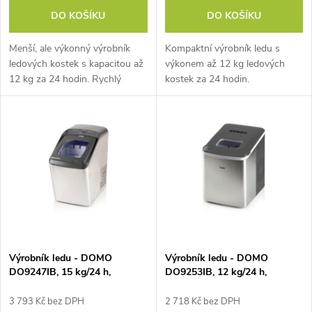
d
DO KOŠÍKU
DO KOŠÍKU
d
u
Menší, ale výkonný výrobník
Kompaktní výrobník ledu s
u
ledových kostek s kapacitou až
výkonem až 12 kg ledových
k
12 kg za 24 hodin. Rychlý
kostek za 24 hodin.
k
cyklus výroby 8 ledových
Minimalistický design a dlouhý
t
kostek trvá v průměru jen 8
přívodní kabel usnadní umístění
minut. Sklopná rukojeť, bílá
na kuchyňskou linku. Zásobník
t
barva.
na 0,6 kg ledu.
ů
ů
Výrobník ledu - DOMO
Výrobník ledu - DOMO
DO9247IB, 15 kg/24 h,
DO9253IB, 12 kg/24 h,
nádržka 2,8 l, příprava 8
nádržka 1,8 l, příprava 8-9
minut, 2 velikosti oválný led
minut, oválný led
3 793 Kč bez DPH
2 718 Kč bez DPH