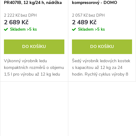
PR407IB, 12 kg/24 h, nádržka
kompresorový - DOMO
1,5 l, příprava 9 minut, oválný
DO1132IB, 12 kg/24 h,
led
nádržka 1 l, příprava 6-8
2 222 Kč bez DPH
2 057 Kč bez DPH
minut, 2 velikosti oválný led
2 689 Kč
2 489 Kč
Skladem
>5 ks
Skladem
>5 ks
DO KOŠÍKU
DO KOŠÍKU
Výkonný výrobník ledu
Šedý výrobník ledových kostek
kompaktních rozměrů o objemu
s kapacitou až 12 kg za 24
1,5 l pro výrobu až 12 kg ledu
hodin. Rychlý cyklus výroby 8
za den. Každých 9 minut
ledových kostek trvá v průměru
zvládne vytvořit 9 kostek ledu.
jen 7 minut. Možnost zvolit si
Funkce samočištění.
velikost ledových kostek.