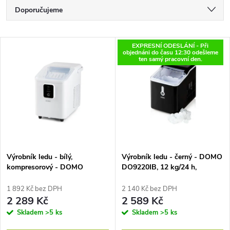
Ř
Doporučujeme
a
Nejlevnější
V
EXPRESNÍ ODESLÁNÍ - Při
Nejdražší
objednáni do času 12:30 odešleme
z
ten samý pracovní den.
ý
Nejprodávanější
e
p
Abecedně
n
i
í
s
p
Výrobník ledu - bílý,
Výrobník ledu - černý - DOMO
kompresorový - DOMO
DO9220IB, 12 kg/24 h,
p
DO9292IB, 12 kg/24 h,
nádržka 0,8 l, příprava 8
r
nádržka 0,8 l, příprava 8
minut, oválný led
1 892 Kč bez DPH
2 140 Kč bez DPH
r
minut, oválný led
2 289 Kč
2 589 Kč
o
Skladem
>5 ks
Skladem
>5 ks
o