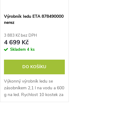
Výrobník ledu ETA 878490000
nerez
3 883 Kč bez DPH
4 699 Kč
Skladem
4 ks
DO KOŠÍKU
Výkonný výrobník ledu se
zásobníkem 2,1 l na vodu a 600
g na led. Rychlost 10 kostek za
9 minut, displej, program na
čištění
O
v