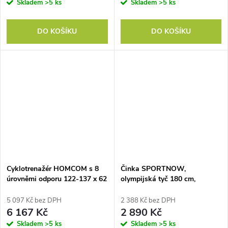
Skladem
>5 ks
Skladem
>5 ks
tréninkový boxovací pytel se
vzduchovou pumpou 88 x 48 x
155-205 cm
DO KOŠÍKU
DO KOŠÍKU
Cyklotrenažér HOMCOM s 8
Činka SPORTNOW,
úrovněmi odporu 122-137 x 62
olympijská tyč 180 cm,
x 103 cm, ocelově šedý + černý
ocelová, nosnost 200 kg, černá
+ stříbrný
5 097 Kč bez DPH
2 388 Kč bez DPH
6 167 Kč
2 890 Kč
Skladem
>5 ks
Skladem
>5 ks