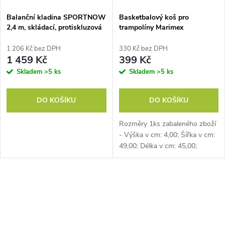
Balanční kladina SPORTNOW
Basketbalový koš pro
2,4 m, skládací, protiskluzová
trampolíny Marimex
základna, pro děti od 3 let, do
80 kg, světle červená barva
1 206 Kč bez DPH
330 Kč bez DPH
1 459 Kč
399 Kč
Skladem
>5 ks
Skladem
>5 ks
DO KOŠÍKU
DO KOŠÍKU
Rozměry 1ks zabaleného zboží
- Výška v cm: 4,00; Šířka v cm:
49,00; Délka v cm: 45,00;
Hmotnost v kg: 2,4. Ve
skupinovém balení ks: 1