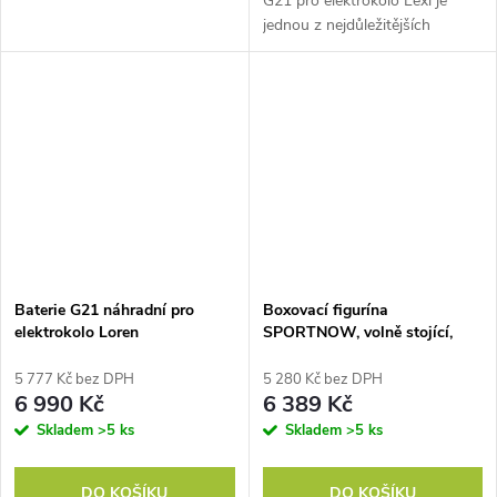
G21 pro elektrokolo Lexi je
jednou z nejdůležitějších
součástí elektrokola. Baterie se
nabíjí přibližně 4 - 6 hodin. Na
jedno dobití můžete s...
Baterie G21 náhradní pro
Boxovací figurína
elektrokolo Loren
SPORTNOW, volně stojící,
výškově nastavitelná, těžká
základna, syntetická kůže,
5 777 Kč bez DPH
5 280 Kč bez DPH
černá+šedá+modrá, 55 x 55 x
6 990 Kč
6 389 Kč
178-207 cm
Skladem
>5 ks
Skladem
>5 ks
DO KOŠÍKU
DO KOŠÍKU