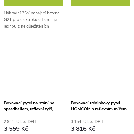
Náhradní 36V napájecí baterie
G21 pro elektrokolo Loren je
jednou z nejdůležitějších
součástí elektrokola. Baterie se
nabíjí přibližně 4 - 6 hodin. Na
jedno dobití můžete s...
Boxovací pytel na stání se
Boxovací tréninkový pytel
speedballem, reflexní tyčí,
HOMCOM s reflexním míčem,
výškově nastavitelná, pro
otočná tyč o 360°, sací
dospělé, 155-205 cm, černá
základna, možnost plnění
2 941 Kč bez DPH
3 154 Kč bez DPH
pískem/vodou, boxovací
3 559 Kč
3 816 Kč
tréninkový pytel s rukavicemi,