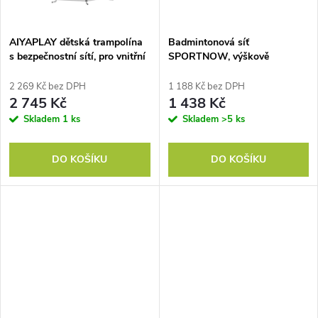
ů
AIYAPLAY dětská trampolína
Badmintonová síť
s bezpečnostní sítí, pro vnitřní
SPORTNOW, výškově
i venkovní použití, 3-6 let,
nastavitelná 107-155 cm, pro
fialová
badminton, tenis, pickleball,
2 269 Kč bez DPH
1 188 Kč bez DPH
volejbal, včetně tašky
2 745 Kč
1 438 Kč
Skladem
1 ks
Skladem
>5 ks
DO KOŠÍKU
DO KOŠÍKU