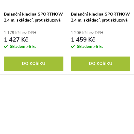
Balanční kladina SPORTNOW
Balanční kladina SPORTNOW
2,4 m, skládací, protiskluzová
2,4 m, skládací, protiskluzová
základna, pro děti od 3 let, do
základna, pro děti od 3 let, do
80 kg, modrá barva
80 kg, růžová
1 179 Kč bez DPH
1 206 Kč bez DPH
1 427 Kč
1 459 Kč
Skladem
>5 ks
Skladem
>5 ks
DO KOŠÍKU
DO KOŠÍKU