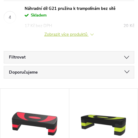
Náhradní díl G21 pružina k trampolínám bez sítě
Skladem
17 Kč bez DPH
20 Kč
Zobrazit více produktů
Filtrovat
Ř
Doporučujeme
a
Nejlevnější
V
Nejdražší
z
ý
Nejprodávanější
e
p
Abecedně
n