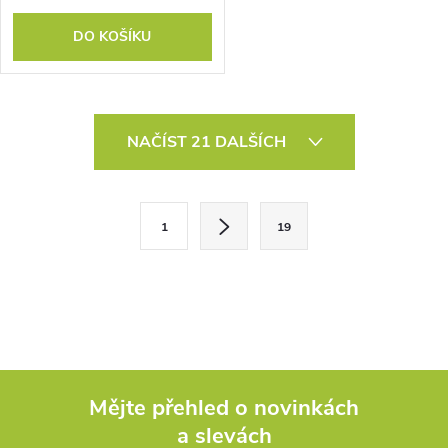
DO KOŠÍKU
O
NAČÍST 21 DALŠÍCH
v
l
S
1
19
t
á
r
d
á
a
n
k
c
o
í
Mějte přehled o novinkách
v
a slevách
á