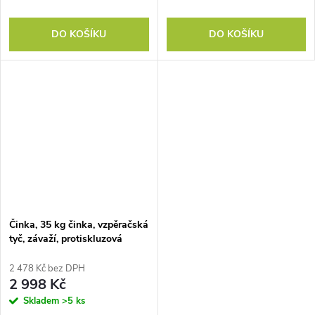
DO KOŠÍKU
DO KOŠÍKU
Činka, 35 kg činka, vzpěračská
tyč, závaží, protiskluzová
rukojeť, černá + stříbrná
2 478 Kč bez DPH
2 998 Kč
Skladem
>5 ks