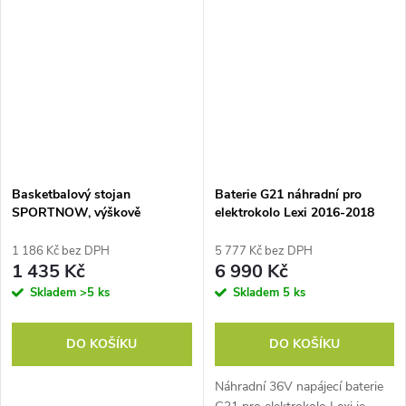
Basketbalový stojan
Baterie G21 náhradní pro
SPORTNOW, výškově
elektrokolo Lexi 2016-2018
nastavitelný, magnetický terč,
98-148 cm, černý
1 186 Kč bez DPH
5 777 Kč bez DPH
1 435 Kč
6 990 Kč
Skladem
>5 ks
Skladem
5 ks
DO KOŠÍKU
DO KOŠÍKU
Náhradní 36V napájecí baterie