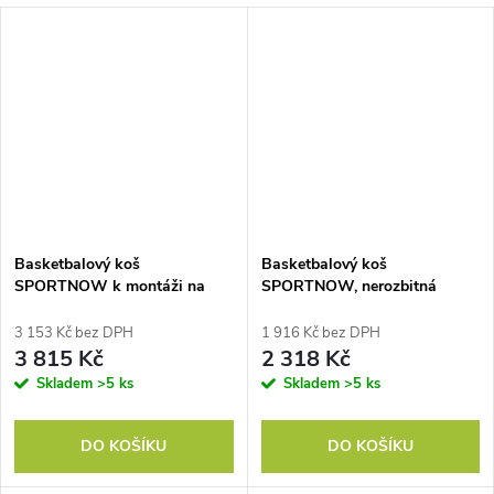
Basketbalový koš
Basketbalový koš
SPORTNOW k montáži na
SPORTNOW, nerozbitná
stěnu, odpružený koš,
deska, výškově nastavitelná,
nerozbitný zadní panel, černý
pro vnitřní i venkovní použití,
3 153 Kč bez DPH
1 916 Kč bez DPH
ocelový rám, černý
3 815 Kč
2 318 Kč
Skladem
>5 ks
Skladem
>5 ks
DO KOŠÍKU
DO KOŠÍKU