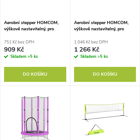
i
í
s
p
Aerobní stepper HOMCOM,
Aerobní stepper HOMCOM,
výškově nastavitelný, pro
výškově nastavitelný, pro
p
vnitřní i venkovní použití,
vnitřní i venkovní použití,
r
nosnost do 150 kg, 80 x 31 x
nosnost do 150 kg, 80 x 31 x
751 Kč bez DPH
1 046 Kč bez DPH
r
10-20 cm, červený
10-20 cm, zelený
909 Kč
1 266 Kč
o
Skladem
>5 ks
Skladem
>5 ks
o
d
DO KOŠÍKU
DO KOŠÍKU
d
u
u
k
k
t
t
ů