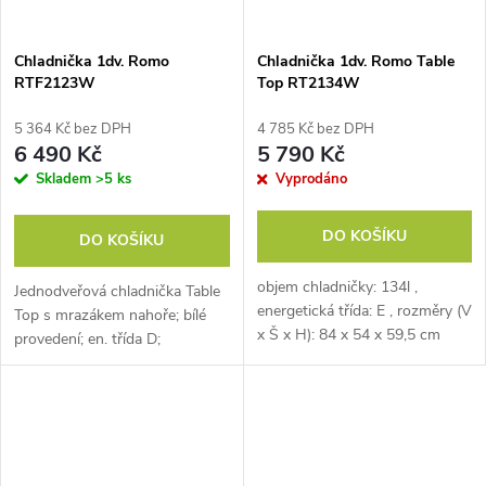
Chladnička 1dv. Romo
Chladnička 1dv. Romo Table
RTF2123W
Top RT2134W
5 364 Kč bez DPH
4 785 Kč bez DPH
6 490 Kč
5 790 Kč
Skladem
>5 ks
Vyprodáno
DO KOŠÍKU
DO KOŠÍKU
objem chladničky: 134l ,
Jednodveřová chladnička Table
energetická třída: E , rozměry (V
Top s mrazákem nahoře; bílé
x Š x H): 84 x 54 x 59,5 cm
provedení; en. třída D;
klimatická třída N-T; hlučnost
38 dB; celkový hrubý objem
122 l; možnost změny směru
otevírání...