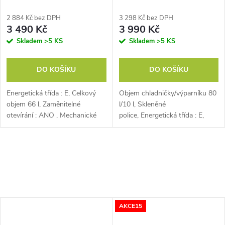
2 884 Kč bez DPH
3 298 Kč bez DPH
3 490 Kč
3 990 Kč
Skladem
>5 KS
Skladem
>5 KS
DO KOŠÍKU
DO KOŠÍKU
Energetická třída : E, Celkový
Objem chladničky/výparníku 80
objem 66 l, Zaměnitelné
l/10 l, Skleněné
otevírání : ANO , Mechanické
police, Energetická třída : E,
ovládání,
AKCE15