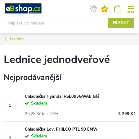
Přejít
NÁKUPNÍ
KOŠÍK
na
obsah
HLEDAT
Lednice
Lednice jednodveřové
Nejprodávanější
Chladnička Hyundai RSE085GWAE bílá
Skladem
2 726 Kč bez DPH
3 299 Kč
Chladnička 1dv. PHILCO PTL 90 EMW
Skladem