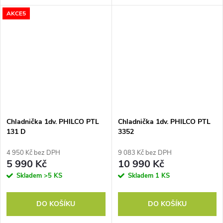
, Zaměnitelné otevírání : ANO,
AKCE5
Chladnička 1dv. PHILCO PTL
Chladnička 1dv. PHILCO PTL
131 D
3352
4 950 Kč bez DPH
9 083 Kč bez DPH
5 990 Kč
10 990 Kč
Skladem
>5 KS
Skladem
1 KS
DO KOŠÍKU
DO KOŠÍKU