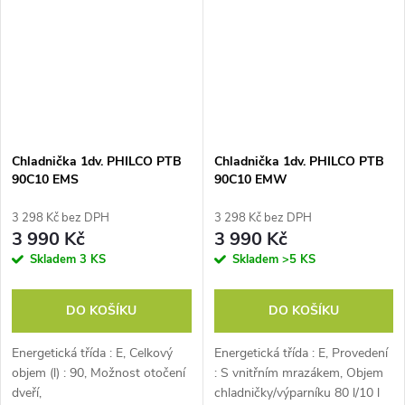
Chladnička 1dv. PHILCO PTB
Chladnička 1dv. PHILCO PTB
90C10 EMS
90C10 EMW
3 298 Kč bez DPH
3 298 Kč bez DPH
3 990 Kč
3 990 Kč
Skladem
3 KS
Skladem
>5 KS
DO KOŠÍKU
DO KOŠÍKU
Energetická třída : E, Celkový
Energetická třída : E, Provedení
objem (l) : 90, Možnost otočení
: S vnitřním mrazákem, Objem
dveří,
chladničky/výparníku 80 l/10 l