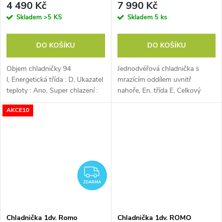
4 490 Kč
7 990 Kč
Skladem
>5 KS
Skladem
5 ks
DO KOŠÍKU
DO KOŠÍKU
Objem chladničky 94
Jednodvéřová chladnička s
l, Energetická třída : D, Ukazatel
mrazícím oddílem uvnitř
teploty : Ano, Super chlazení :
nahoře, En. třída E, Celkový
Ano
objem:190 l
AKCE10
ZDARMA
ZDARMA
Chladnička 1dv. Romo
Chladnička 1dv. ROMO