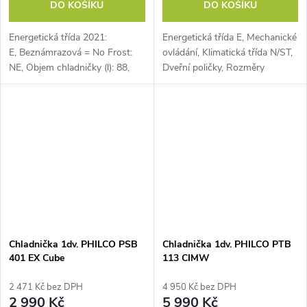
DO KOŠÍKU
DO KOŠÍKU
Energetická třída 2021:
Energetická třída E, Mechanické
E, Beznámrazová = No Frost:
ovládání, Klimatická třída N/ST,
NE, Objem chladničky (l): 88,
Dveřní poličky, Rozměry
Změna otevírání dveří: ANO,
(VxŠxH): 51x44x47 cm.
Hlučnost u chlazení (dB): 39
Chladnička 1dv. PHILCO PSB
Chladnička 1dv. PHILCO PTB
401 EX Cube
113 CIMW
2 471 Kč bez DPH
4 950 Kč bez DPH
2 990 Kč
5 990 Kč