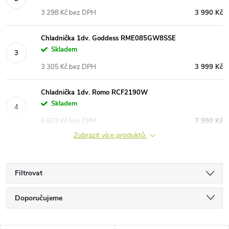
3 298 Kč bez DPH
3 990 Kč
Chladnička 1dv. Goddess RME085GW8SSE
Skladem
3 305 Kč bez DPH
3 999 Kč
Chladnička 1dv. Romo RCF2190W
Skladem
6 603 Kč bez DPH
7 990 Kč
Zobrazit více produktů
Filtrovat
Ř
Doporučujeme
a
Nejlevnější