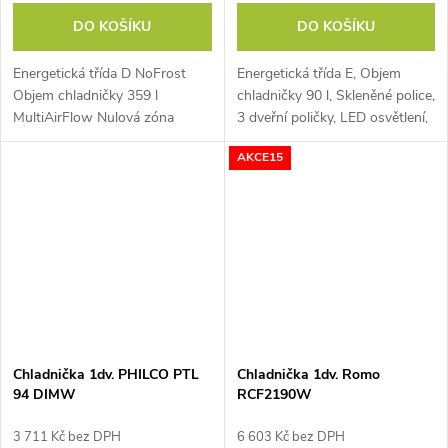
DO KOŠÍKU
DO KOŠÍKU
Energetická třída D NoFrost
Energetická třída E, Objem
Objem chladničky 359 l
chladničky 90 l, Skleněné police,
MultiAirFlow Nulová zóna
3 dveřní poličky, LED osvětlení,
Rozměry (VxŠxH): 185x60x66
Rozměry (VxŠxH): 82,1x48x50
AKCE15
cm
cm.
Chladnička 1dv. PHILCO PTL
Chladnička 1dv. Romo
94 DIMW
RCF2190W
3 711 Kč bez DPH
6 603 Kč bez DPH