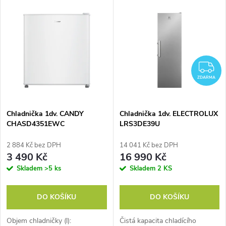
V
Nejdražší
z
ý
Nejprodávanější
e
p
Abecedně
n
Z
i
ZDARMA
í
s
p
Chladnička 1dv. CANDY
Chladnička 1dv. ELECTROLUX
CHASD4351EWC
LRS3DE39U
p
r
2 884 Kč bez DPH
14 041 Kč bez DPH
r
3 490 Kč
16 990 Kč
o
Skladem
>5 ks
Skladem
2 KS
o
d
DO KOŠÍKU
DO KOŠÍKU
d
u
Objem chladničky (l):
Čistá kapacita chladícího