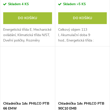
Skladem
4 KS
Skladem
>5 KS
DO KOŠÍKU
DO KOŠÍKU
Energetická třída E, Mechanické
Celkový objem 113
ovládání, Klimatická třída N/ST,
l, Akumulační doba 9
Dveřní poličky, Rozměry
hod., Energetická třída :
(VxŠxH): 51x44x47 cm.
C, Zaměnitelné otevírání : ANO
Chladnička 1dv. PHILCO PTB
Chladnička 1dv. PHILCO PTB
66 EMW
90C10 EMB