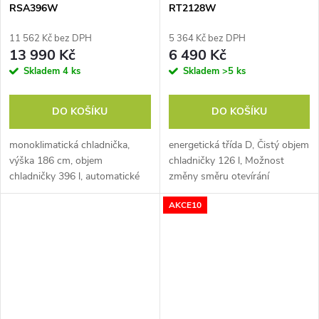
RSA396W
RT2128W
11 562 Kč bez DPH
5 364 Kč bez DPH
13 990 Kč
6 490 Kč
Skladem
4 ks
Skladem
>5 ks
DO KOŠÍKU
DO KOŠÍKU
monoklimatická chladnička,
energetická třída D, Čistý objem
výška 186 cm, objem
chladničky 126 l, Možnost
chladničky 396 l, automatické
změny směru otevírání
odmrazování, elektronické řízení
dveří, Možnost změny směru
AKCE10
teploty, režim super chlazení,
otevírání dveří
rozvod chlazeného vzduchu
Cold Air...