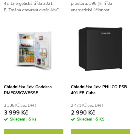
u
42, Energetická třída 2021:
prostoru: 396 (l), Třída
k
E, Změna otevírání dveří: ANO,
energetické účinnosti
k
E, Celkový objem (lit.) 395,
t
Velmi tichá: 40 dB ,
t
ů
ů
Chladnička 1dv. Goddess
Chladnička 1dv. PHILCO PSB
RME085GW8SSE
401 EB Cube
3 305 Kč bez DPH
2 471 Kč bez DPH
3 999 Kč
2 990 Kč
Skladem
>5 ks
Skladem
>5 KS