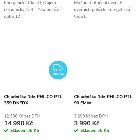
Energetická třída D, Objem
Možnost otočení dveří, 5
chladničky 134 l, Akumulační
dveřních poliček, Energetická
doba 12
třída E,
hod., SuperCool, Možnost
otočení dveří, 3 dveřní poličky
ZDARMA
ZDARMA
Chladnička 1dv. PHILCO PTL
Chladnička 1dv. PHILCO PTL
359 DNFDX
90 EMW
12 388 Kč bez DPH
3 298 Kč bez DPH
14 990 Kč
3 990 Kč
Skladem
>5 KS
Skladem
>5 KS