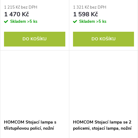
cm, do obývacího
cm, do obývacího
pokoje/ložnice (bez žárovky)
pokoje/ložnice (bez žárovky)
1 215 Kč bez DPH
1 321 Kč bez DPH
1 470 Kč
1 598 Kč
Skladem
>5 ks
Skladem
>5 ks
DO KOŠÍKU
DO KOŠÍKU
HOMCOM Stojací lampa s
HOMCOM Stojací lampa se 2
třístupňovou policí, nožní
policemi, stojací lampa, nožní
vypínač, porty USB, MDF,
spínač, 40 W. E 27, přírodní +