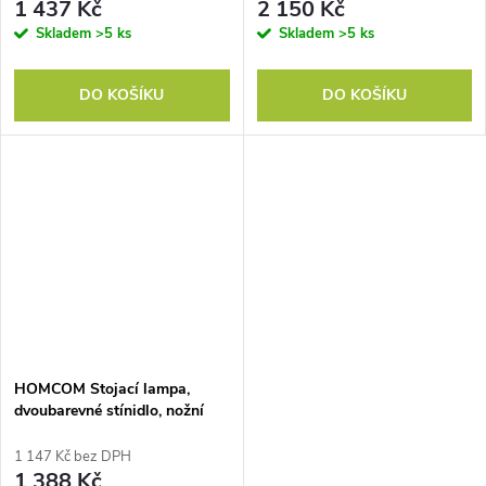
barva
1 437 Kč
2 150 Kč
Skladem
>5 ks
Skladem
>5 ks
DO KOŠÍKU
DO KOŠÍKU
HOMCOM Stojací lampa,
dvoubarevné stínidlo, nožní
spínač, kov, černá barva
1 147 Kč bez DPH
1 388 Kč