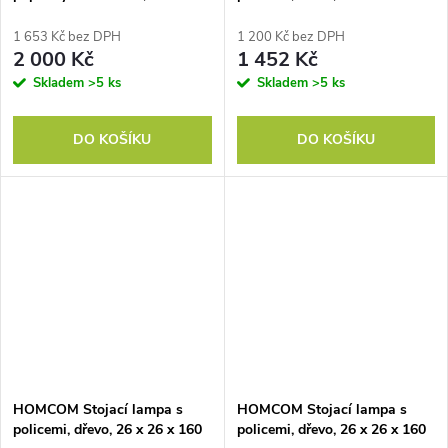
spínač, 3 úrovně jasu, bílá
cm, do obývacího
pokoje/ložnice (bez žárovky)
1 653 Kč bez DPH
1 200 Kč bez DPH
2 000 Kč
1 452 Kč
Skladem
>5 ks
Skladem
>5 ks
DO KOŠÍKU
DO KOŠÍKU
HOMCOM Stojací lampa s
HOMCOM Stojací lampa s
policemi, dřevo, 26 x 26 x 160
policemi, dřevo, 26 x 26 x 160