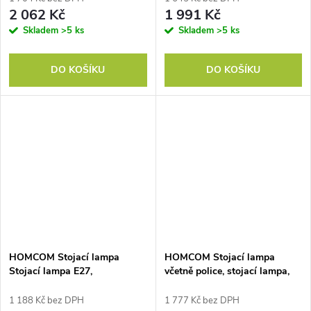
světla, do obývacího pokoje,
barva
2 062 Kč
1 991 Kč
černá barva
Skladem
>5 ks
Skladem
>5 ks
DO KOŠÍKU
DO KOŠÍKU
HOMCOM Stojací lampa
HOMCOM Stojací lampa
Stojací lampa E27,
včetně police, stojací lampa,
ocel+polyester, 37x37x152cm
řetězový zvedák, E 27, 40 W,
(černá+bílá)
bambus, přírodní + černá
1 188 Kč bez DPH
1 777 Kč bez DPH