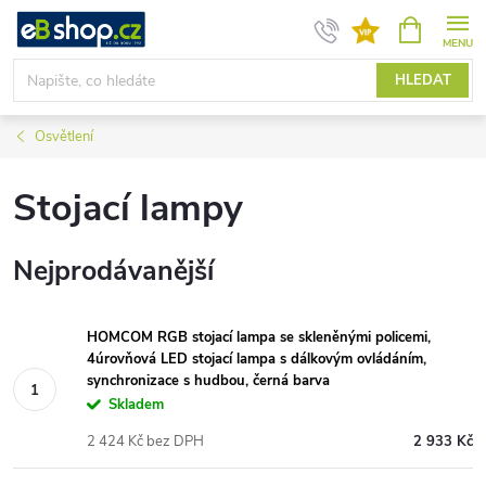
Přejít
NÁKUPNÍ
KOŠÍK
na
obsah
HLEDAT
Osvětlení
Stojací lampy
Nejprodávanější
HOMCOM RGB stojací lampa se skleněnými policemi,
4úrovňová LED stojací lampa s dálkovým ovládáním,
synchronizace s hudbou, černá barva
Skladem
2 424 Kč bez DPH
2 933 Kč