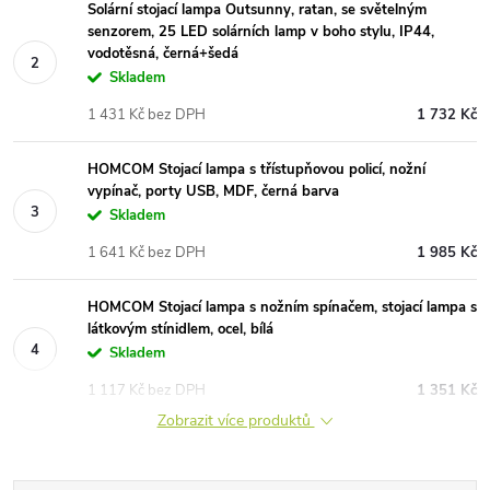
Solární stojací lampa Outsunny, ratan, se světelným
senzorem, 25 LED solárních lamp v boho stylu, IP44,
vodotěsná, černá+šedá
Skladem
1 431 Kč bez DPH
1 732 Kč
HOMCOM Stojací lampa s třístupňovou policí, nožní
vypínač, porty USB, MDF, černá barva
Skladem
1 641 Kč bez DPH
1 985 Kč
HOMCOM Stojací lampa s nožním spínačem, stojací lampa s
látkovým stínidlem, ocel, bílá
Skladem
1 117 Kč bez DPH
1 351 Kč
Zobrazit více produktů