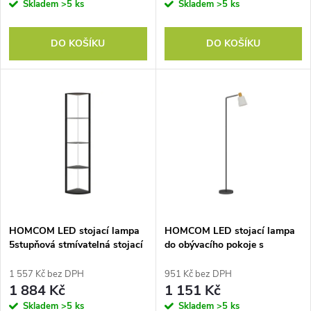
o
Skladem
>5 ks
Skladem
>5 ks
o
d
DO KOŠÍKU
DO KOŠÍKU
d
u
u
k
k
t
t
ů
ů
HOMCOM LED stojací lampa
HOMCOM LED stojací lampa
5stupňová stmívatelná stojací
do obývacího pokoje s
lampa s poličkou, RGB změna
otočnou hlavou o 350° stojací
barev, dálkové ovládání
lampa s teplotou barev
1 557 Kč bez DPH
951 Kč bez DPH
3000K/4000K/6500K černá
1 884 Kč
1 151 Kč
Skladem
>5 ks
Skladem
>5 ks