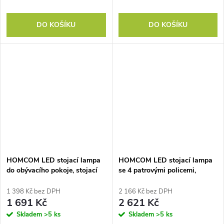
DO KOŠÍKU
DO KOŠÍKU
HOMCOM LED stojací lampa
HOMCOM LED stojací lampa
do obývacího pokoje, stojací
se 4 patrovými policemi,
lampa s teplým světlem 3000
osvětlená police se 4
K, nožní spínač, 25 x 25 x 134
skleněnými policemi, nožní
1 398 Kč bez DPH
2 166 Kč bez DPH
cm, mosazná barva
spínač, MDF, černá barva
1 691 Kč
2 621 Kč
Skladem
>5 ks
Skladem
>5 ks