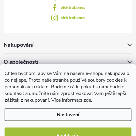
elektrobenes
elektrobenes
Nakupování
O společnosti
Chtěli bychom, aby se Vám na našem e-shopu nakupovalo
Facebook
co nejlépe. Proto naše stránka používá soubory cookies k
personalizaci reklam. Budeme rádi, pokud s nimi budete
souhlasit a umožníte nám zprostředkovat Vám ještě lepší
zážitek z nakupování. Více informací
zde
.
Užitečné informace
Nastavení
Souhlasím