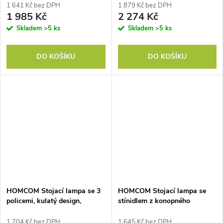
černá barva
bílá
1 641 Kč bez DPH
1 879 Kč bez DPH
1 985 Kč
2 274 Kč
Skladem
>5 ks
Skladem
>5 ks
DO KOŠÍKU
DO KOŠÍKU
HOMCOM Stojací lampa se 3
HOMCOM Stojací lampa se
policemi, kulatý design,
stínidlem z konopného
dálkové ovládání, nožní
provazu, výškově nastavitelná,
spínač, nastavitelná intenzita
nožní vypínač, kov, černá
1 704 Kč bez DPH
1 645 Kč bez DPH