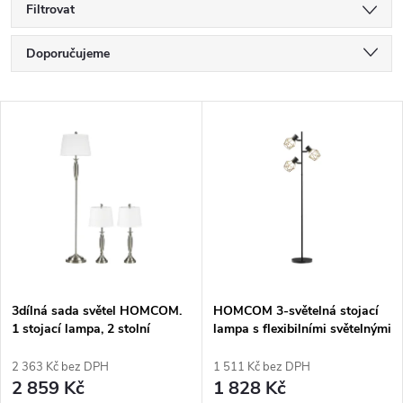
Filtrovat
Ř
Doporučujeme
a
Nejlevnější
V
Nejdražší
z
ý
Nejprodávanější
e
p
Abecedně
n
i
í
s
p
3dílná sada světel HOMCOM.
HOMCOM 3-světelná stojací
1 stojací lampa, 2 stolní
lampa s flexibilními světelnými
p
lampy, vzhled lnu; 38 cm x 38
prvky, struktura ve tvaru
r
cm x 158 cm, stříbrná + bílá
stromu, pro obývací pokoj a
2 363 Kč bez DPH
1 511 Kč bez DPH
r
ložnici, kov, černá barva
2 859 Kč
1 828 Kč