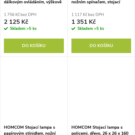
dálkovým ovládáním, výškově
nožním spínačem, stojací
nastavitelná, látkové stínidlo,
lampa s látkovým stínidlem,
kovový stojan, nastavitelný
ocel, bílá
1 756 Kč bez DPH
1 117 Kč bez DPH
jas, nožní spínač, zlatá barva
2 125 Kč
1 351 Kč
Skladem
>5 ks
Skladem
>5 ks
DO KOŠÍKU
DO KOŠÍKU
HOMCOM Stojací lampa s
HOMCOM Stojací lampa s
papírovým stínidlem, nožní
policemi, dřevo, 26 x 26 x 160