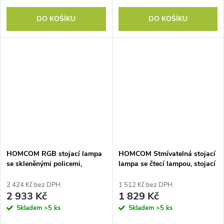
DO KOŠÍKU
DO KOŠÍKU
HOMCOM RGB stojací lampa
HOMCOM Stmívatelná stojací
se skleněnými policemi,
lampa se čtecí lampou, stojací
4úrovňová LED stojací lampa
lampa RGB se změnou barev s
s dálkovým ovládáním,
dálkovým ovládáním, dotykové
2 424 Kč bez DPH
1 512 Kč bez DPH
synchronizace s hudbou, černá
ovládání, 3 otočné hlavy, černá
2 933 Kč
1 829 Kč
barva
barva
Skladem
>5 ks
Skladem
>5 ks