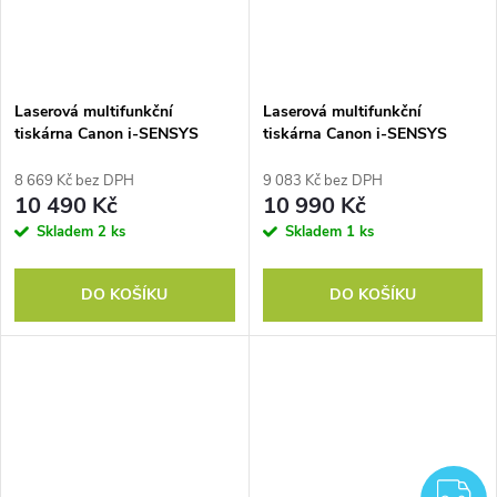
Laserová multifunkční
Laserová multifunkční
tiskárna Canon i-SENSYS
tiskárna Canon i-SENSYS
MF667Cdw
MF752Cdw II WiFi
8 669 Kč bez DPH
9 083 Kč bez DPH
10 490 Kč
10 990 Kč
Skladem
2 ks
Skladem
1 ks
DO KOŠÍKU
DO KOŠÍKU
Z