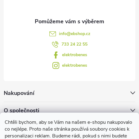
p
i
s
info
@
ebshop.cz
u
733 24 22 55
elektrobenes
elektrobenes
Nakupování
O společnosti
Chtěli bychom, aby se Vám na našem e-shopu nakupovalo
Facebook
co nejlépe. Proto naše stránka používá soubory cookies k
personalizaci reklam. Budeme rádi, pokud s nimi budete