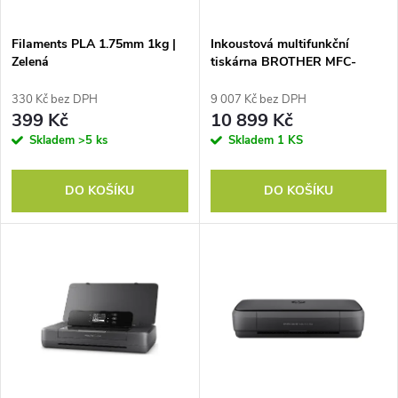
í
s
p
Filaments PLA 1.75mm 1kg |
Inkoustová multifunkční
Zelená
tiskárna BROTHER MFC-
p
J3960DWYJ
r
330 Kč bez DPH
9 007 Kč bez DPH
r
399 Kč
10 899 Kč
o
Skladem
>5 ks
Skladem
1 KS
o
d
DO KOŠÍKU
DO KOŠÍKU
d
u
u
k
k
t
t
ů
ů