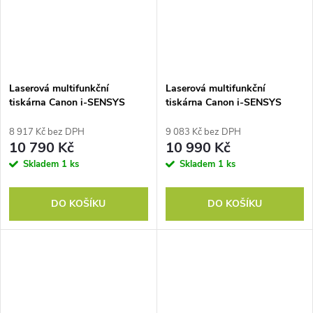
Laserová multifunkční
Laserová multifunkční
tiskárna Canon i-SENSYS
tiskárna Canon i-SENSYS
MF461dw II Wi-Fi
MF463dw II WiFi
8 917 Kč bez DPH
9 083 Kč bez DPH
10 790 Kč
10 990 Kč
Skladem
1 ks
Skladem
1 ks
DO KOŠÍKU
DO KOŠÍKU