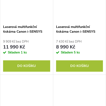
Laserová multifunkční
Laserová multifunkční
tiskárna Canon i-SENSYS
tiskárna Canon i-SENSYS
MF465dw II WiFi
MF664Cdw WiFi
9 909 Kč bez DPH
7 430 Kč bez DPH
11 990 Kč
8 990 Kč
Skladem
1 ks
Skladem
5 ks
DO KOŠÍKU
DO KOŠÍKU