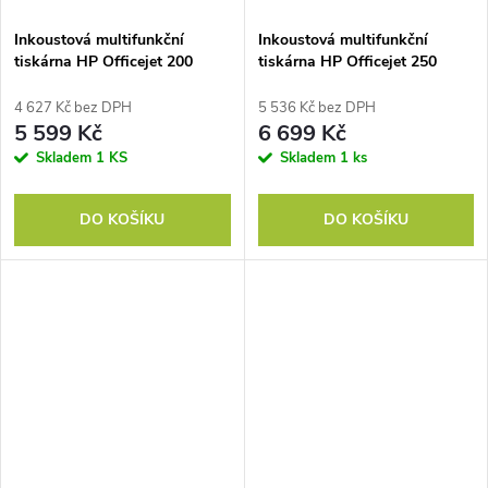
Inkoustová multifunkční
Inkoustová multifunkční
tiskárna HP Officejet 200
tiskárna HP Officejet 250
Mobile Printer
Mobile AiO MTF WiFi
4 627 Kč bez DPH
5 536 Kč bez DPH
5 599 Kč
6 699 Kč
Skladem
1 KS
Skladem
1 ks
DO KOŠÍKU
DO KOŠÍKU