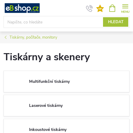
Přejít
NÁKUPNÍ
KOŠÍK
na
obsah
HLEDAT
Tiskárny, počítače, monitory
Tiskárny a skenery
Multifunkční tiskárny
Laserové tiskárny
Inkoustové tiskárny