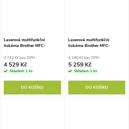
Laserová multifunkční
Laserová multifunkční
tiskárna Brother MFC-
tiskárna Brother MFC-
L2802DN
L2802DW
3 743 Kč bez DPH
4 346 Kč bez DPH
4 529 Kč
5 259 Kč
Skladem
1 ks
Skladem
1 ks
DO KOŠÍKU
DO KOŠÍKU