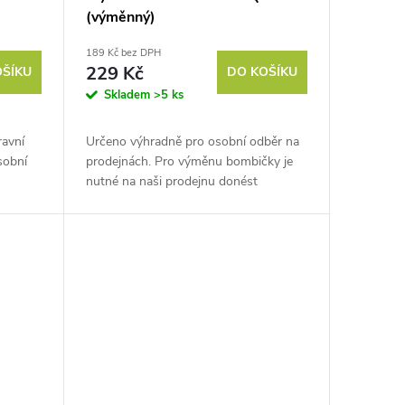
(výměnný)
189 Kč bez DPH
229 Kč
OŠÍKU
DO KOŠÍKU
Skladem
>5 ks
ravní
Určeno výhradně pro osobní odběr na
sobní
prodejnách. Pro výměnu bombičky je
nutné na naši prodejnu donést
prázdnou bombičku
SodaStream!Náhradní bombička do
výrobníku sody...