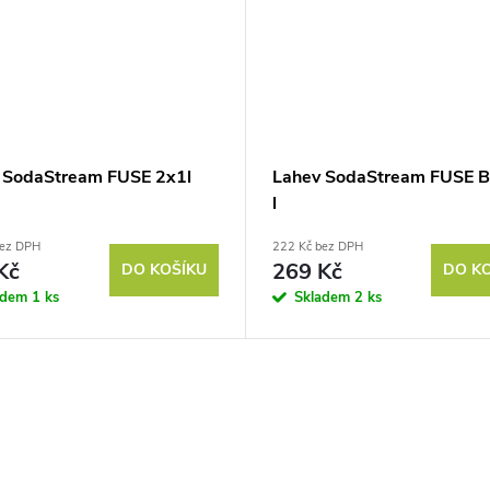
 SodaStream FUSE 2x1l
Lahev SodaStream FUSE B
e
l
bez DPH
222 Kč bez DPH
Kč
269 Kč
DO KOŠÍKU
DO K
adem
1 ks
Skladem
2 ks