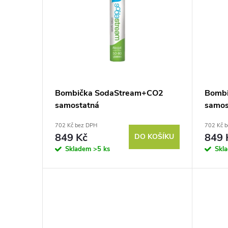
p
p
r
i
o
s
d
p
Bombička SodaStream+CO2
Bomb
u
samostatná
samos
r
702 Kč bez DPH
702 Kč 
k
o
849 Kč
849 
DO KOŠÍKU
Skladem
>5 ks
Skl
t
d
ů
u
k