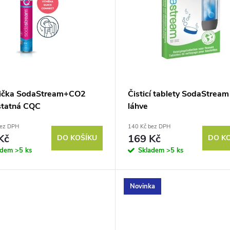
ička SodaStream+CO2
Čisticí tablety SodaStream
tatná CQC
láhve
bez DPH
140 Kč bez DPH
Kč
169 Kč
DO KOŠÍKU
DO K
adem
>5 ks
Skladem
>5 ks
Novinka