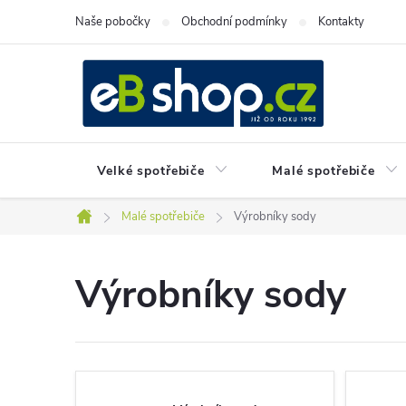
Přejít
Naše pobočky
Obchodní podmínky
Kontakty
na
obsah
Velké spotřebiče
Malé spotřebiče
Malé spotřebiče
Výrobníky sody
Domů
Výrobníky sody