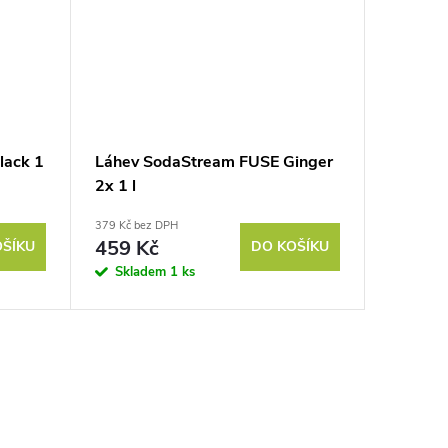
lack 1
Láhev SodaStream FUSE Ginger
2x 1 l
379 Kč bez DPH
459 Kč
OŠÍKU
DO KOŠÍKU
Skladem
1 ks