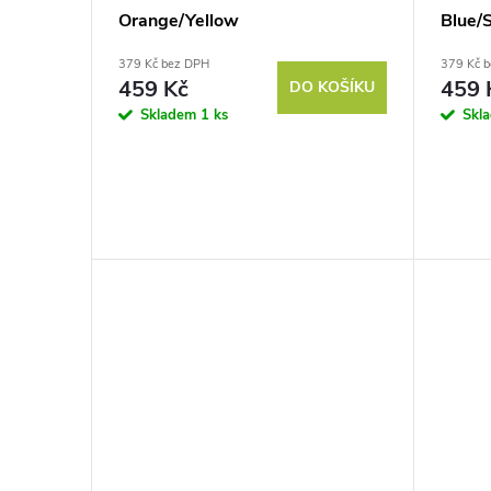
Orange/Yellow
Blue
379 Kč bez DPH
379 Kč 
459 Kč
459 
DO KOŠÍKU
Skladem
1 ks
Skl