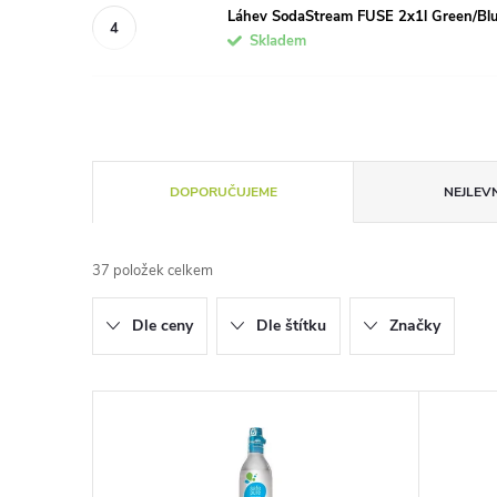
Láhev SodaStream FUSE 2x1l Green/Bl
Skladem
Ř
DOPORUČUJEME
NEJLEVN
a
37
položek celkem
z
Dle ceny
Dle štítku
Značky
e
n
V
í
ý