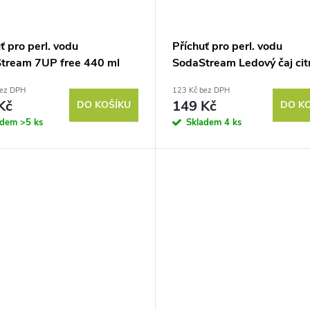
ť pro perl. vodu
Příchuť pro perl. vodu
tream 7UP free 440 ml
SodaStream Ledový čaj cit
440 ml
bez DPH
123 Kč bez DPH
Kč
149 Kč
DO KOŠÍKU
DO K
adem
>5 ks
Skladem
4 ks