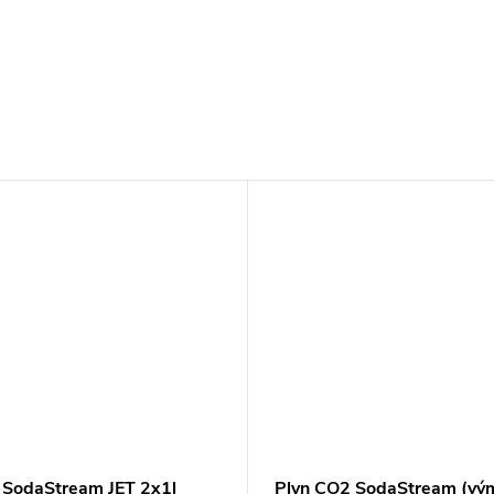
 SodaStream JET 2x1l
Plyn CO2 SodaStream (vý