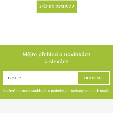
ZPĚT DO OBCHODU
Mějte přehled o novinkách
a slevách
Z
á
E-mail
ODEBÍRAT
p
Vložením e-mailu souhlasíte s
podmínkami ochrany osobních údajů
a