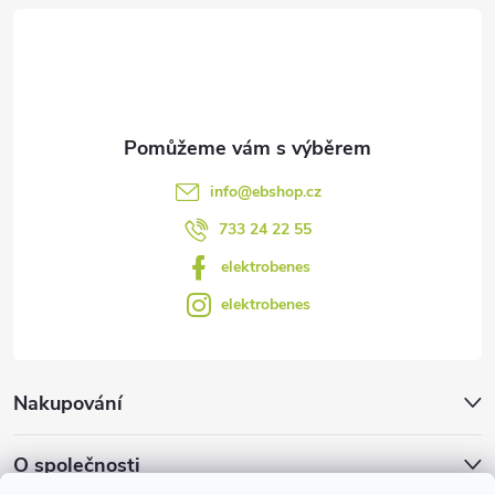
t
í
info
@
ebshop.cz
733 24 22 55
elektrobenes
elektrobenes
Nakupování
O společnosti