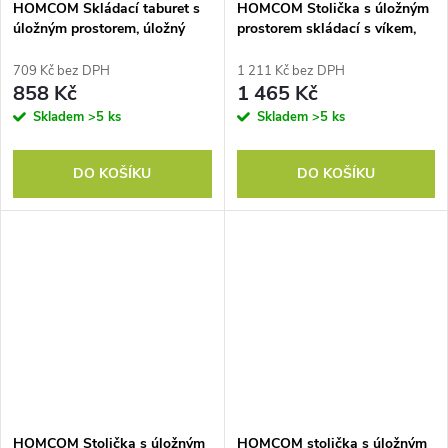
HOMCOM Skládací taburet s
HOMCOM Stolička s úložným
úložným prostorem, úložný
prostorem skládací s víkem,
box, pěna, MDF, šedý
ocelová podnož, kulatá
podnož 36 x 36 x 44 cm
709 Kč bez DPH
1 211 Kč bez DPH
krémově bílá
858 Kč
1 465 Kč
Skladem
>5 ks
Skladem
>5 ks
DO KOŠÍKU
DO KOŠÍKU
HOMCOM Stolička s úložným
HOMCOM stolička s úložným