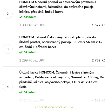
HOMCOM Moderní podnožka s fleecovým potahem a
dřevěnými nohami, čalouněná, do obývacího pokoje,
ložnice, předsíně, hnědá barva
Skladem
1 303 Kč bez DPH
1 577 Kč
HOMCOM Taburet Čalouněný taburet, plátno, skrytý
úložný prostor, oboustranný poklop, 5 6 cm x 56 cm x 42
cm, šedá + přírodní barva
Skladem
2 299 Kč bez DPH
2 782 Kč
Úložná lavice HOMCOM, Čalouněná lavice s lněným
vzhledem, Polstrovaný úložný box, Nosnost až 180 kg, Do
předsíně, ložnice, obývacího pokoje, 116 x 41 x 47 cm,
Šedá
Skladem
3 412 Kč bez DPH
4 129 Kč
Zobrazit více produktů