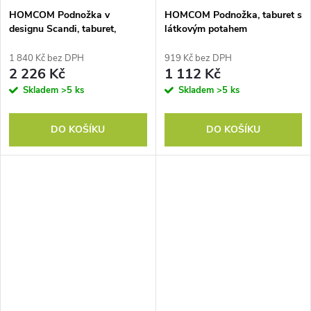
HOMCOM Podnožka v
HOMCOM Podnožka, taburet s
designu Scandi, taburet,
látkovým potahem
podnožka, 68 cm x 38 cm x 42
připomínajícím len, pěnová
cm, šedá + příroda
výplň, plastové nohy, pro různé
1 840 Kč bez DPH
919 Kč bez DPH
místnosti, šedá barva
2 226 Kč
1 112 Kč
Skladem
>5 ks
Skladem
>5 ks
DO KOŠÍKU
DO KOŠÍKU