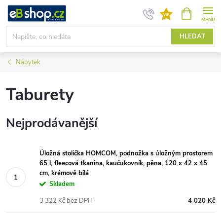
Přejít
NÁKUPNÍ
KOŠÍK
na
obsah
HLEDAT
Nábytek
Taburety
Nejprodávanější
Úložná stolička HOMCOM, podnožka s úložným prostorem
65 l, fleecová tkanina, kaučukovník, pěna, 120 x 42 x 45
cm, krémově bílá
Skladem
3 322 Kč bez DPH
4 020 Kč