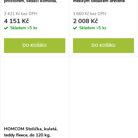
prostorem, sedací komoda,
měkkým sedákem dřevěné
čalouněná, měkce zavíratelný
nohy podnožka s kordem
poklop, sametový vzhled, 120
vzhled krémová bílá
3 431 Kč bez DPH
1 660 Kč bez DPH
x 46 x 42 cm, tmavě šedá
4 151 Kč
2 008 Kč
Skladem
>5 ks
Skladem
>5 ks
DO KOŠÍKU
DO KOŠÍKU
HOMCOM Stolička, kulatá,
teddy fleece, do 120 kg,