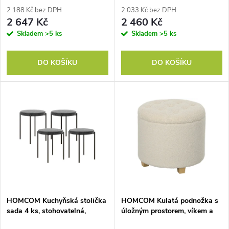
r
šedá barva
krémově bílý
2 188 Kč bez DPH
2 033 Kč bez DPH
r
2 647 Kč
2 460 Kč
o
Skladem
>5 ks
Skladem
>5 ks
o
d
DO KOŠÍKU
DO KOŠÍKU
d
u
u
k
k
t
t
ů
ů
HOMCOM Kuchyňská stolička
HOMCOM Kulatá podnožka s
sada 4 ks, stohovatelná,
úložným prostorem, víkem a
sametový vzhled, do 100 kg,
dřevěnými nohami, podnožka