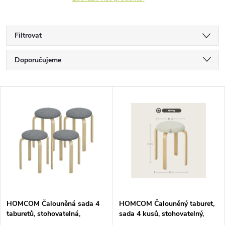
Filtrovat
Ř
Doporučujeme
a
Nejlevnější
V
Nejdražší
z
ý
Nejprodávanější
e
p
Abecedně
n
i
í
s
p
HOMCOM Čalouněná sada 4
HOMCOM Čalouněný taburet,
taburetů, stohovatelná,
sada 4 kusů, stohovatelný,
p
lakovaný povrch, dřevěné nohy,
lakovaný povrch, dřevěné nohy,