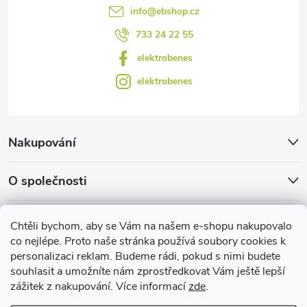
s
info
@
ebshop.cz
u
733 24 22 55
elektrobenes
elektrobenes
Nakupování
O společnosti
Facebook
Chtěli bychom, aby se Vám na našem e-shopu nakupovalo
co nejlépe. Proto naše stránka používá soubory cookies k
personalizaci reklam. Budeme rádi, pokud s nimi budete
EBshop.cz
souhlasit a umožníte nám zprostředkovat Vám ještě lepší
zážitek z nakupování. Více informací
zde
.
Užitečné informace