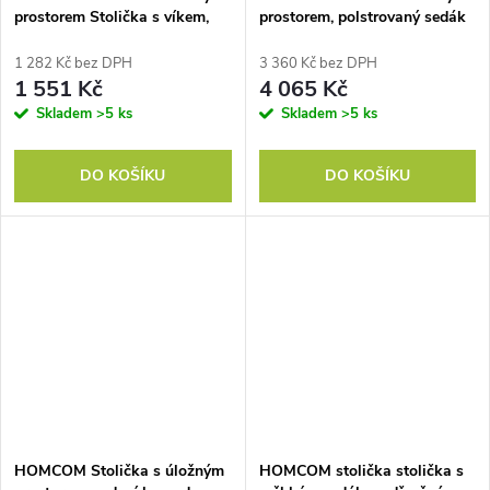
prostorem Stolička s víkem,
prostorem, polstrovaný sedák
kovový kruh, dvoubarevné
a komoda, víko s jemným
provedení 36 x 36 x 44 cm
zavíráním, sametový vzhled,
1 282 Kč bez DPH
3 360 Kč bez DPH
krémově bílá
120 x 46 x 42 cm, tmavě šedá
1 551 Kč
4 065 Kč
Skladem
>5 ks
Skladem
>5 ks
DO KOŠÍKU
DO KOŠÍKU
HOMCOM Stolička s úložným
HOMCOM stolička stolička s