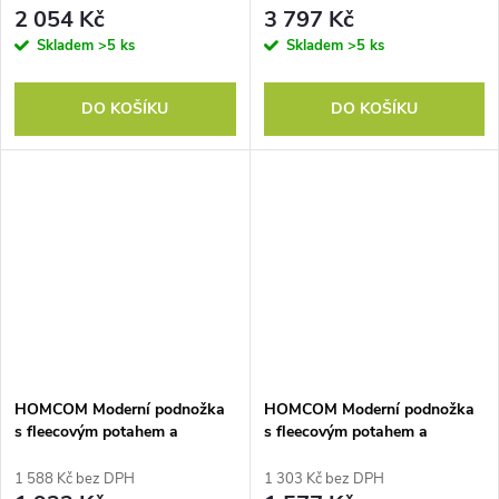
40 x 44 cm
2 054 Kč
3 797 Kč
Skladem
>5 ks
Skladem
>5 ks
DO KOŠÍKU
DO KOŠÍKU
HOMCOM Moderní podnožka
HOMCOM Moderní podnožka
s fleecovým potahem a
s fleecovým potahem a
dřevěnými nohami, čalouněná,
dřevěnými nohami, čalouněná,
do obývacího pokoje, ložnice,
do obývacího pokoje, ložnice,
1 588 Kč bez DPH
1 303 Kč bez DPH
chodby, krémově bílá
předsíně, hnědá barva