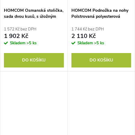
HOMCOM Osmanská stolička,
HOMCOM Podnožka na nohy
sada dvou kusů, s úložným
Polstrovaná polyesterová
prostorem, měkké čalounění,
ocelová pěna Tyrkysová 44,5 x
potah ve vzhledu manšestru,
44,5 x 41,5 cm
1 572 Kč bez DPH
1 744 Kč bez DPH
krémově bílá, 40 x 40 x 41 cm
1 902 Kč
2 110 Kč
Skladem
>5 ks
Skladem
>5 ks
DO KOŠÍKU
DO KOŠÍKU