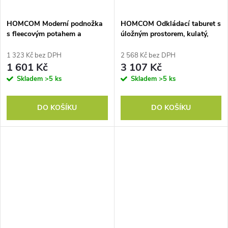
HOMCOM Moderní podnožka
HOMCOM Odkládací taburet s
s fleecovým potahem a
úložným prostorem, kulatý,
dřevěnými nohami, čalouněná,
podnožka, manšestrová látka,
do obývacího pokoje, ložnice,
MDf, krémově bílá
1 323 Kč bez DPH
2 568 Kč bez DPH
předsíně, tmavě šedá
1 601 Kč
3 107 Kč
Skladem
>5 ks
Skladem
>5 ks
DO KOŠÍKU
DO KOŠÍKU