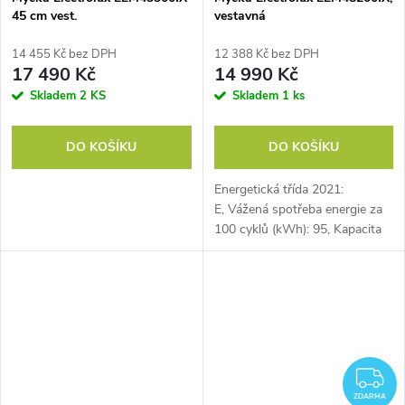
45 cm vest.
vestavná
14 455 Kč bez DPH
12 388 Kč bez DPH
17 490 Kč
14 990 Kč
Skladem
2 KS
Skladem
1 ks
DO KOŠÍKU
DO KOŠÍKU
Energetická třída 2021:
E, Vážená spotřeba energie za
100 cyklů (kWh): 95, Kapacita
myčky (souprav): 14, Počet
teplot: 4, Počet programů:
8, Příborová...
Z
ZDARMA