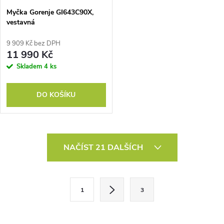
Myčka Gorenje GI643C90X,
vestavná
9 909 Kč bez DPH
11 990 Kč
Skladem
4 ks
DO KOŠÍKU
O
NAČÍST 21 DALŠÍCH
v
l
S
1
3
t
á
r
d