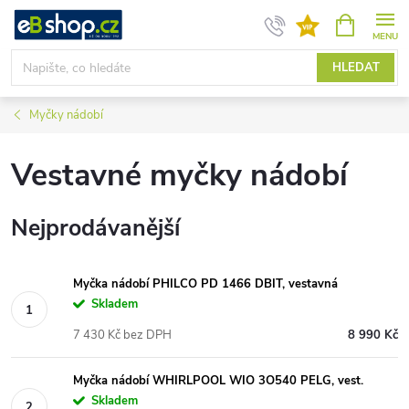
Přejít
NÁKUPNÍ
KOŠÍK
na
obsah
HLEDAT
Myčky nádobí
Vestavné myčky nádobí
Nejprodávanější
Myčka nádobí PHILCO PD 1466 DBIT, vestavná
Skladem
7 430 Kč bez DPH
8 990 Kč
Myčka nádobí WHIRLPOOL WIO 3O540 PELG, vest.
Skladem