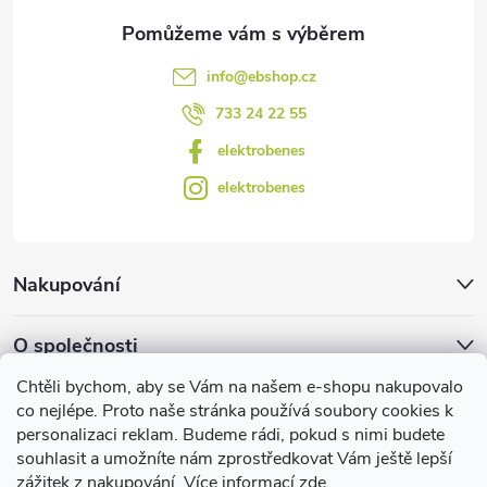
i
s
info
@
ebshop.cz
u
733 24 22 55
elektrobenes
elektrobenes
Nakupování
O společnosti
Chtěli bychom, aby se Vám na našem e-shopu nakupovalo
Facebook
co nejlépe. Proto naše stránka používá soubory cookies k
personalizaci reklam. Budeme rádi, pokud s nimi budete
souhlasit a umožníte nám zprostředkovat Vám ještě lepší
zážitek z nakupování. Více informací
zde
.