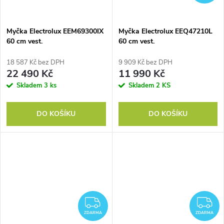
Myčka Electrolux EEM69300IX
Myčka Electrolux EEQ47210L
60 cm vest.
60 cm vest.
18 587 Kč bez DPH
9 909 Kč bez DPH
22 490 Kč
11 990 Kč
Skladem
3 ks
Skladem
2 KS
DO KOŠÍKU
DO KOŠÍKU
ZDARMA
Z
ZDARMA
ZDARMA