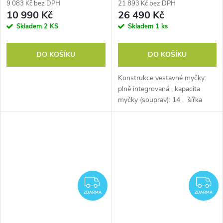
9 083 Kč bez DPH
21 893 Kč bez DPH
10 990 Kč
26 490 Kč
Skladem
2 KS
Skladem
1 ks
DO KOŠÍKU
DO KOŠÍKU
Konstrukce vestavné myčky:
plně integrovaná , kapacita
myčky (souprav): 14 , šířka
myčky (cm): 60 , energetická
třída 2021: D , příborová
zásuvka: ANO
ZDARMA
Z
ZDARMA
ZDARMA