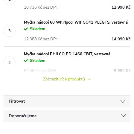
10 736 Kč bez DPH
12 990 Kč
Myčka nádobí 60 Whirlpool WIF 5O41 PLEGTS, vestavná
Skladem
12 388 Kč bez DPH
14 990 Kč
Myčka nádobí PHILCO PD 1466 CBIT, vestavná
Skladem
8 256 Kč bez DPH
9 990 Kč
Zobrazit více produktů
Filtrovat
Ř
Doporučujeme
a
Nejlevnější