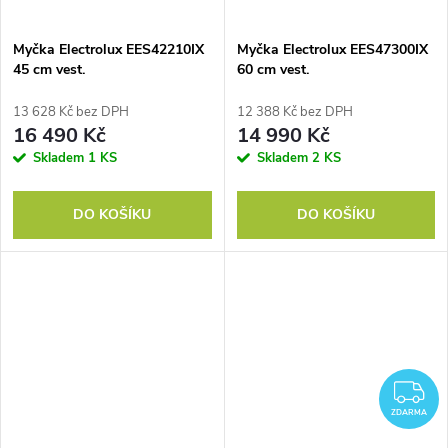
Myčka Electrolux EES42210IX
Myčka Electrolux EES47300IX
45 cm vest.
60 cm vest.
13 628 Kč bez DPH
12 388 Kč bez DPH
16 490 Kč
14 990 Kč
Skladem
1 KS
Skladem
2 KS
DO KOŠÍKU
DO KOŠÍKU
Z
ZDARMA