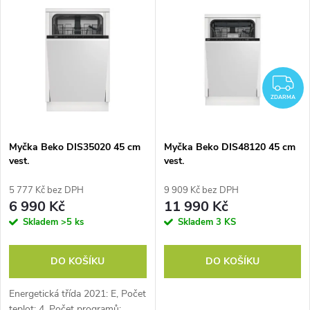
u
k
k
t
t
Z
ů
ZDARMA
ů
Myčka Beko DIS35020 45 cm
Myčka Beko DIS48120 45 cm
vest.
vest.
5 777 Kč bez DPH
9 909 Kč bez DPH
6 990 Kč
11 990 Kč
Skladem
>5 ks
Skladem
3 KS
DO KOŠÍKU
DO KOŠÍKU
Energetická třída 2021: E, Počet
teplot: 4, Počet programů: