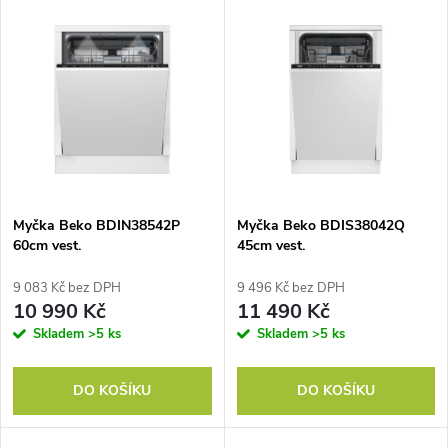
V
Nejdražší
z
ý
Nejprodávanější
e
p
Abecedně
n
i
í
s
p
Myčka Beko BDIN38542P
Myčka Beko BDIS38042Q
60cm vest.
45cm vest.
p
r
9 083 Kč bez DPH
9 496 Kč bez DPH
r
10 990 Kč
11 490 Kč
o
Skladem
>5 ks
Skladem
>5 ks
o
d
DO KOŠÍKU
DO KOŠÍKU
d
u