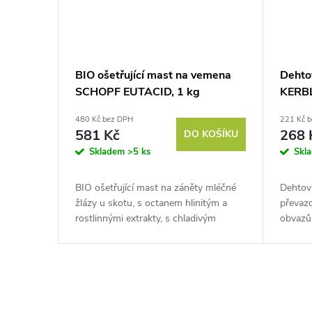
BIO ošetřující mast na vemena
Dehto
SCHOPF EUTACID, 1 kg
KERB
45mm/
480 Kč bez DPH
221 Kč 
581 Kč
268 
DO KOŠÍKU
Skladem
>5 ks
Skl
BIO ošetřující mast na záněty mléčné
Dehtov
žlázy u skotu, s octanem hlinitým a
převazo
rostlinnými extrakty, s chladivým
obvazů 
účinkem, s hmotností balení 1kg....
m, šíř
pásku n