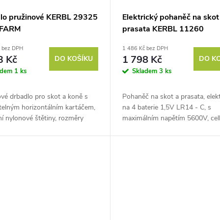
lo pružinové KERBL 29325
Elektrický pohaněč na skot
FARM
prasata KERBL 11260
ANISHOCK PRO 1500
č bez DPH
1 486 Kč bez DPH
3 Kč
1 798 Kč
DO KOŠÍKU
DO K
adem
1 ks
Skladem
3 ks
vé drbadlo pro skot a koně s
Pohaněč na skot a prasata, elekt
telným horizontálním kartáčem,
na 4 baterie 1,5V LR14 - C, s
ní nylonové štětiny, rozměry
maximálním napětím 5600V, cel
cm. Chtěli byste dopřát svým
délka 98 cm. Hledáte způsob jak
m nebo koním příjemné...
usnadnit práci a urychlit...