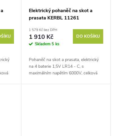
 a
Elektrický pohaněč na skot a
prasata KERBL 11261
ANISHOCK PRO 2000
1 579 Kč bez DPH
1 910 Kč
OŠÍKU
DO KOŠÍKU
Skladem
5 ks
rický
Pohaněč na skot a prasata, elektrický
na 4 baterie 1,5V LR14 - C, s
ková
maximálním napětím 6000V, celková
 si
délka 98 cm. Hledáte způsob jak si
usnadnit práci a urychlit...