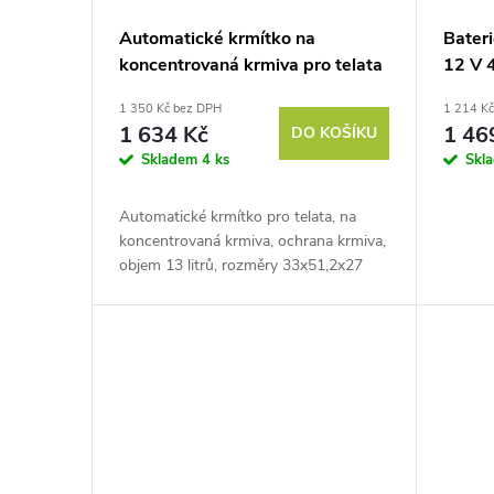
d
p
Automatické krmítko na
Bateri
u
koncentrovaná krmiva pro telata
12 V 
r
KERBL 144353 FEED BOX 13 l
1 350 Kč bez DPH
1 214 K
k
o
1 634 Kč
1 46
DO KOŠÍKU
Skladem
4 ks
Skl
t
d
Automatické krmítko pro telata, na
ů
u
koncentrovaná krmiva, ochrana krmiva,
objem 13 litrů, rozměry 33x51,2x27
k
cm. Zjednodušte rkrmení telat a
maximalizujte jejich...
t
ů