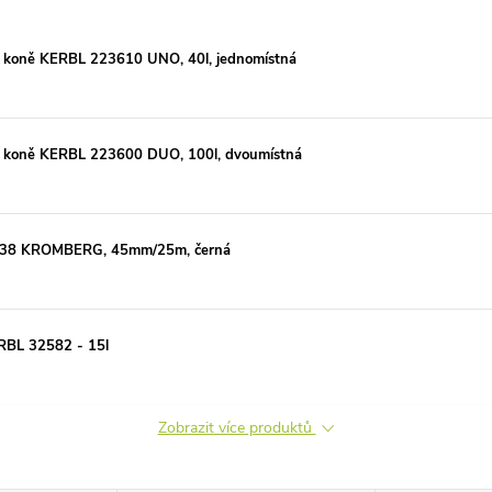
a koně KERBL 223610 UNO, 40l, jednomístná
a koně KERBL 223600 DUO, 100l, dvoumístná
1638 KROMBERG, 45mm/25m, černá
ERBL 32582 - 15l
Zobrazit více produktů