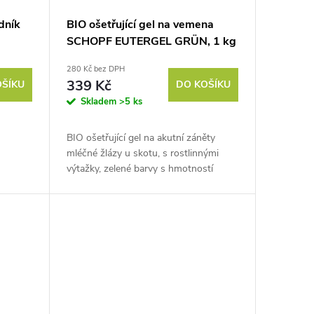
dník
BIO ošetřující gel na vemena
SCHOPF EUTERGEL GRÜN, 1 kg
280 Kč bez DPH
339 Kč
OŠÍKU
DO KOŠÍKU
Skladem
>5 ks
BIO ošetřující gel na akutní záněty
mléčné žlázy u skotu, s rostlinnými
výtažky, zelené barvy s hmotností
balení 1kg.
Pokud máte chov skotu a trápí Vás...