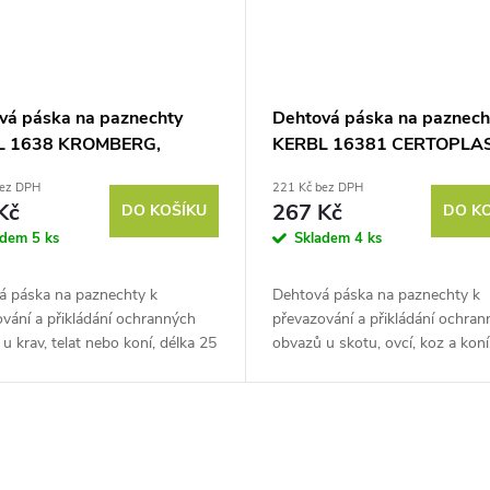
vá páska na paznechty
Dehtová páska na paznech
L 1638 KROMBERG,
KERBL 16381 CERTOPLAS
25m, černá
45mm/25m, černá
bez DPH
221 Kč bez DPH
Kč
267 Kč
DO KOŠÍKU
DO K
adem
5 ks
Skladem
4 ks
á páska na paznechty k
Dehtová páska na paznechty k
vání a přikládání ochranných
převazování a přikládání ochran
u krav, telat nebo koní, délka 25
obvazů u skotu, ovcí, koz a koní
ka 45 mm. Vyzkoušejte dehtovou
25 m, šířka 45 mm.
a paznechty a dopřejte...
Vyzkoušejte dehtovou pásku na
paznechty a...