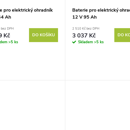
e pro elektrický ohradník
Baterie pro elektrický ohra
44 Ah
12 V 95 Ah
č bez DPH
2 510 Kč bez DPH
9 Kč
3 037 Kč
DO KOŠÍKU
DO K
adem
>5 ks
Skladem
>5 ks