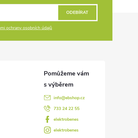
ODEBÍRAT
mi ochrany osobních údajů
info
@
ebshop.cz
733 24 22 55
elektrobenes
elektrobenes