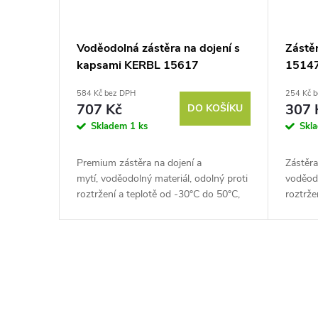
Voděodolná zástěra na dojení s
Zástě
kapsami KERBL 15617
1514
PREMIUM APRON, 125X118cm,
120x8
584 Kč bez DPH
254 Kč 
zelená
707 Kč
307 
DO KOŠÍKU
Skladem
1 ks
Skl
Premium zástěra na dojení a
Zástěra
mytí, voděodolný materiál, odolný proti
voděodo
roztržení a teplotě od -30°C do 50°C,
roztrže
rozměry 125x118 cm. Poznejte pohodlí
rozměr
bez kompromisů s...
bez kom