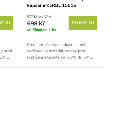
kapsami KERBL 15616
ná
PREMIUM APRON, 110X118cm,
577 Kč bez DPH
zelená
698 Kč
OŠÍKU
DO KOŠÍKU
Skladem
1 ks
Premium zástěra na dojení a mytí,
ý proti
voděodolný materiál, odolný proti
50°C,
roztržení a teplotě od -30°C do 50°C,
pohodlí
rozměry 110x118 cm. Poznejte pohodlí
bez kompromisů s prémiovou...