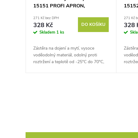
15151 PROFI APRON,
1515
125x100cm, modrá
125x1
271 Kč bez DPH
271 Kč 
328 Kč
328 
DO KOŠÍKU
Skladem
1 ks
Skl
Zástěra na dojení a mytí, vysoce
Zástěra
voděodolný materiál, odolný proti
voděodo
roztržení a teplotě od -25°C do 70°C,
roztrže
rozměry 125x100 cm. Poznejte pohodlí
rozměr
bez kompromisů se...
bez ko
O
v
l
á