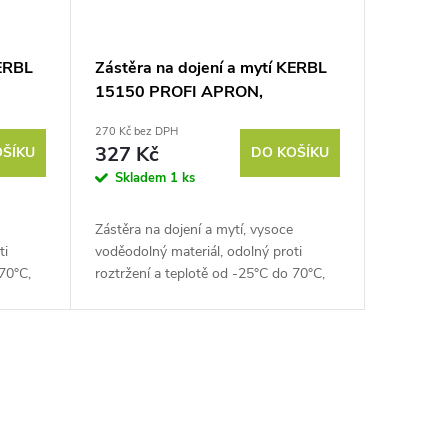
KERBL
Zástěra na dojení a mytí KERBL
15150 PROFI APRON,
125x100cm, bílá
270 Kč bez DPH
327 Kč
OŠÍKU
DO KOŠÍKU
Skladem
1 ks
Zástěra na dojení a mytí, vysoce
ti
voděodolný materiál, odolný proti
70°C,
roztržení a teplotě od -25°C do 70°C,
ohodlí
rozměry 125x100 cm. Poznejte pohodlí
bez kompromisů se...