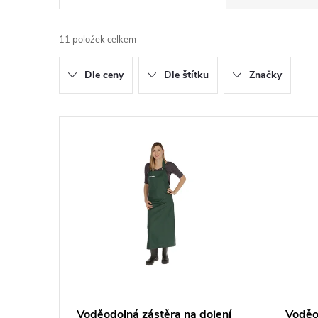
a
11
položek celkem
z
Dle ceny
Dle štítku
Značky
e
n
V
í
ý
p
p
r
i
o
s
d
p
Voděodolná zástěra na dojení
Voděo