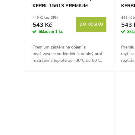
u
KERBL 15613 PREMIUM
KERB
r
APRON, 115X100cm, zelená
APRON
449 Kč bez DPH
449 Kč 
k
o
543 Kč
543 
DO KOŠÍKU
Skladem
1 ks
Skl
t
d
Premium zástěra na dojení a
Premium
ů
u
mytí, vysoce voděodolná, odolný proti
mytí, v
roztržení a teplotě od -30°C do 50°C,
roztrže
k
rozměry 115x100 cm. Poznejte pohodlí
rozměr
bez kompromisů s prémiovou...
bez kom
t
ů