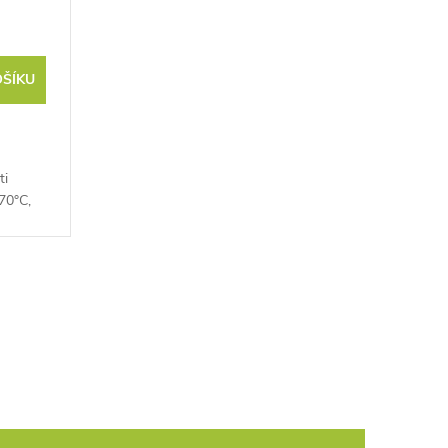
OŠÍKU
ti
70°C,
pohodlí