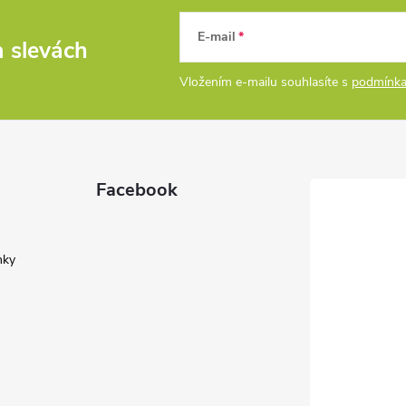
E-mail
a slevách
Vložením e-mailu souhlasíte s
podmínka
Facebook
nky