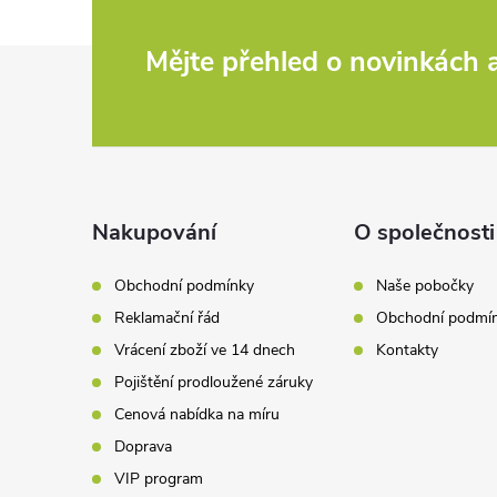
d
Z
Mějte přehled o novinkách
a
c
á
í
p
p
a
Nakupování
O společnosti
r
t
v
Obchodní podmínky
Naše pobočky
Reklamační řád
Obchodní podmí
k
í
Vrácení zboží ve 14 dnech
Kontakty
y
Pojištění prodloužené záruky
v
Cenová nabídka na míru
Doprava
ý
VIP program