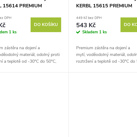
L 15614 PREMIUM
KERBL 15615 PREMIUM
, 125X118cm, zelená
APRON, 140X124cm, zele
bez DPH
449 Kč bez DPH
Kč
543 Kč
DO KOŠÍKU
DO K
adem
1 ks
Skladem
1 ks
 zástěra na dojení a
Premium zástěra na dojení a
oděodolný materiál, odolný proti
mytí, voděodolný materiál, odoln
ní a teplotě od -30°C do 50°C,
roztržení a teplotě od -30°C do 
y 125x118 cm. Poznejte pohodlí
rozměry 140x124 cm. Poznejte 
promisů s...
bez kompromisů s...