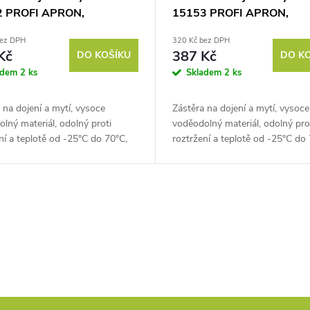
2 PROFI APRON,
15153 PROFI APRON,
00cm, zelená
125x125cm, modrá
bez DPH
320 Kč bez DPH
Kč
387 Kč
DO KOŠÍKU
DO K
adem
2 ks
Skladem
2 ks
 na dojení a mytí, vysoce
Zástěra na dojení a mytí, vysoce
lný materiál, odolný proti
voděodolný materiál, odolný pro
ní a teplotě od -25°C do 70°C,
roztržení a teplotě od -25°C do 
y 125x100 cm. Poznejte pohodlí
rozměry 125x125 cm. Poznejte 
mpromisů se...
bez kompromisů se...