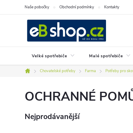
Přejít
Naše pobočky
Obchodní podmínky
Kontakty
na
obsah
Velké spotřebiče
Malé spotřebiče
Chovatelské potřeby
Farma
Potřeby pro sko
Domů
OCHRANNÉ POMŮ
Nejprodávanější