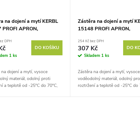
ra na dojení a mytí KERBL
Zástěra na dojení a mytí 
7 PROFI APRON,
15148 PROFI APRON,
0cm, modrá
120x80cm, bílá
bez DPH
254 Kč bez DPH
Kč
307 Kč
DO KOŠÍKU
DO K
adem
1 ks
Skladem
1 ks
 na dojení a mytí, vysoce
Zástěra na dojení a mytí, vysoce
lný materiál, odolný proti
voděodolný materiál, odolný pro
ní a teplotě od -25°C do 70°C,
roztržení a teplotě od -25°C do 
y 120x80 cm. Poznejte pohodlí
rozměry 120x80 cm. Poznejte p
promisů se zástěrou...
bez kompromisů se zástěrou...