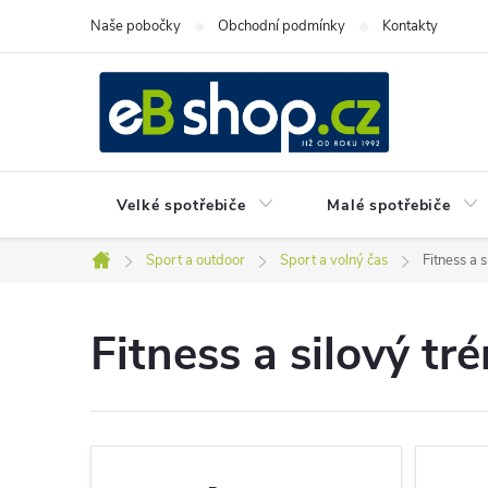
Přejít
Naše pobočky
Obchodní podmínky
Kontakty
na
obsah
Velké spotřebiče
Malé spotřebiče
Sport a outdoor
Sport a volný čas
Fitness a s
Domů
Fitness a silový tr