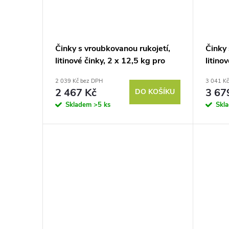
Činky s vroubkovanou rukojetí,
Činky 
litinové činky, 2 x 12,5 kg pro
litino
domácí použití, posilovnu, silový
domácí
2 039 Kč bez DPH
3 041 K
trénink
trénin
2 467 Kč
3 67
DO KOŠÍKU
Skladem
>5 ks
Skl