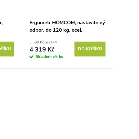
r,
Ergometr HOMCOM, nastavitelný
odpor, do 120 kg, ocel,
D103xŠ53xV100-114cm, bílá/
3 569 Kč bez DPH
černá
4 319 Kč
OŠÍKU
DO KOŠÍKU
,
Skladem
>5 ks