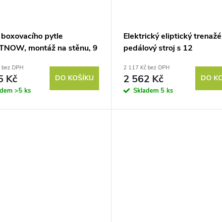
 boxovacího pytle
Elektrický eliptický trenažé
NOW, montáž na stěnu, 9
pedálový stroj s 12
ocel, do 100 kg, černý
nastavitelnými rychlostmi,
č bez DPH
2 117 Kč bez DPH
přenosný, lehký, dálkové
5 Kč
2 562 Kč
DO KOŠÍKU
DO K
ovládání, LED monitor, ocel
adem
>5 ks
Skladem
5 ks
plast, černý