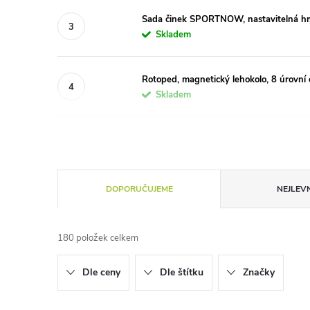
Sada činek SPORTNOW, nastavitelná hmot
Skladem
Rotoped, magnetický lehokolo, 8 úrovní o
Skladem
Ř
DOPORUČUJEME
NEJLEVN
a
180
položek celkem
z
Dle ceny
Dle štítku
Značky
e