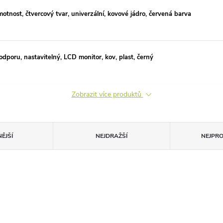
nost, čtvercový tvar, univerzální, kovové jádro, červená barva
dporu, nastavitelný, LCD monitor, kov, plast, černý
Zobrazit více produktů
ĚJŠÍ
NEJDRAŽŠÍ
NEJPR