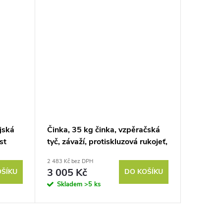
jská
Činka, 35 kg činka, vzpěračská
st
tyč, závaží, protiskluzová rukojeť,
černá + stříbrná
2 483 Kč bez DPH
3 005 Kč
OŠÍKU
DO KOŠÍKU
Skladem
>5 ks