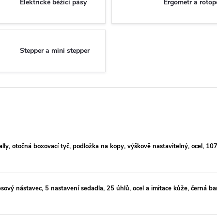
Elektrické běžící pásy
Ergometr a rotop
Stepper a mini stepper
, otočná boxovací tyč, podložka na kopy, výškově nastavitelný, ocel, 10
vý nástavec, 5 nastavení sedadla, 25 úhlů, ocel a imitace kůže, černá ba