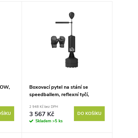
NOW,
Boxovací pytel na stání se
speedballem, reflexní tyčí,
a,
výškově nastavitelná, pro
2 948 Kč bez DPH
dospělé, 155-205 cm, černá
3 567 Kč
OŠÍKU
DO KOŠÍKU
5 x
Skladem
>5 ks