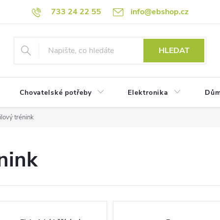
733 24 22 55
info@ebshop.cz
HLEDAT
Chovatelské potřeby
Elektronika
Dům
ilový trénink
énink