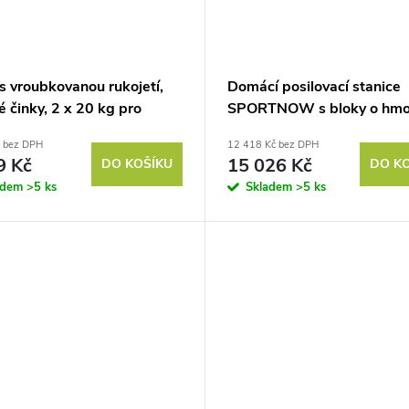
s vroubkovanou rukojetí,
Domácí posilovací stanice
vé činky, 2 x 20 kg pro
SPORTNOW s bloky o hmo
 použití, posilovnu, silový
45 kg, stahováním z lana,
č bez DPH
12 418 Kč bez DPH
k
posilovací stanicí na hrudní
9 Kč
15 026 Kč
DO KOŠÍKU
DO K
tlakem na nohy pro všestr
adem
>5 ks
Skladem
>5 ks
trénink