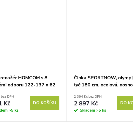
trenažér HOMCOM s 8
Činka SPORTNOW, olympi
ěmi odporu 122-137 x 62
tyč 180 cm, ocelová, nosno
cm, ocelově šedý + černý +
200 kg, černá
č bez DPH
2 394 Kč bez DPH
ný
1 Kč
2 897 Kč
DO KOŠÍKU
DO K
adem
>5 ks
Skladem
>5 ks