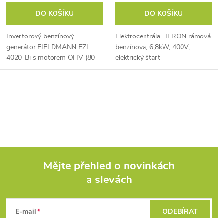
DO KOŠÍKU
DO KOŠÍKU
Invertorový benzínový
Elektrocentrála HERON rámová
generátor FIELDMANN FZI
benzínová, 6,8kW, 400V,
4020-Bi s motorem OHV (80
elektrický štart
cm³) poskytuje stálý výkon 1
600 W a maximální výkon 1
800 W. Objem nádrže 4,5 l
O
zajistí až 6 hodin...
v
l
á
Mějte přehled o novinkách
d
a slevách
Z
a
á
c
E-mail
ODEBÍRAT