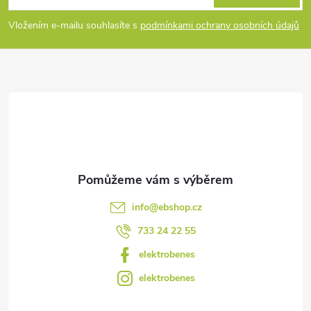
p
í
Vložením e-mailu souhlasíte s
podmínkami ochrany osobních údajů
p
a
r
t
v
í
k
y
v
info
@
ebshop.cz
ý
733 24 22 55
p
elektrobenes
i
elektrobenes
s