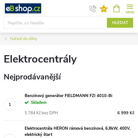
Přejít
NÁKUPNÍ
KOŠÍK
na
obsah
HLEDAT
Nářadí do dílny
Elektrocentrály
Nejprodávanější
Benzínový generátor FIELDMANN FZI 4010-Bi
Skladem
5 784 Kč bez DPH
6 999 Kč
Elektrocentrála HERON rámová benzínová, 6,8kW, 400V,
elektrický štart