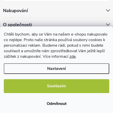
u
Nakupování
O společnosti
Chtěli bychom, aby se Vám na našem e-shopu nakupovalo
Facebook
co nejlépe. Proto naše stránka používá soubory cookies k
personalizaci reklam. Budeme rádi, pokud s nimi budete
souhlasit a umožníte nám zprostředkovat Vám ještě lepší
zážitek z nakupování. Více informací
zde
.
Užitečné informace
Nastavení
Souhlasím
Copyright 2026
EBshop.cz
. Všechna práva vyhrazena.
Odmítnout
Vytvořil Shoptet