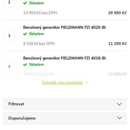
Skladem
23 959 Kč bez DPH
28 990 Kč
Benzínový generátor FIELDMANN FZI 4020-Bi
Skladem
9 338 Kč bez DPH
11 299 Kč
Benzínový generátor FIELDMANN FZI 4018-Bi
Skladem
9 090 Kč bez DPH
10 999 Kč
Zobrazit více produktů
Filtrovat
Ř
Doporučujeme
Nejlevnější