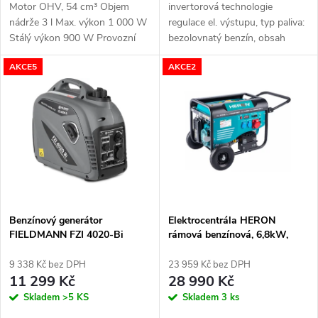
u
Motor OHV, 54 cm³ Objem
invertorová technologie
u
nádrže 3 l Max. výkon 1 000 W
regulace el. výstupu, typ paliva:
k
Stálý výkon 900 W Provozní
bezolovnatý benzín, obsah
k
doba až 8,5 hodin/nádrž
nádrže: 4,1 l, hmotnost: 18
AKCE5
AKCE2
t
kg, motorový olej není součástí
balení
t
ů
ů
Benzínový generátor
Elektrocentrála HERON
FIELDMANN FZI 4020-Bi
rámová benzínová, 6,8kW,
400V, elektrický štart
9 338 Kč bez DPH
23 959 Kč bez DPH
11 299 Kč
28 990 Kč
Skladem
>5 KS
Skladem
3 ks