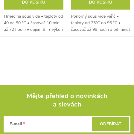
DO KOŠÍKU
DO KOŠÍKU
Ponorný sous vide vařič •
Hrnec na sous vide • teploty od
teploty od 25°C do 95 °C •
40 do 90 °C • časovač 10 min
časovač až 99 hodin a 59 minut
až 72 hodin • objem 8 l • výkon
• pro objem hrnce 6 – 15 l •
800 W • LED displej • 5 ks
voděodolnost IPX7 • LED
vakuovacích sáčků v balení
displej • 5 ks vakuovacích
O
sáčků v balení
v
l
á
Mějte přehled o novinkách
d
a slevách
Z
a
á
c
E-mail
ODEBÍRAT