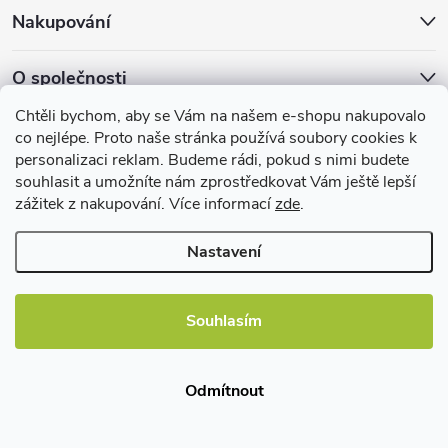
u
Nakupování
O společnosti
Chtěli bychom, aby se Vám na našem e-shopu nakupovalo
Facebook
co nejlépe. Proto naše stránka používá soubory cookies k
personalizaci reklam. Budeme rádi, pokud s nimi budete
souhlasit a umožníte nám zprostředkovat Vám ještě lepší
zážitek z nakupování. Více informací
zde
.
Užitečné informace
Nastavení
Souhlasím
Copyright 2026
EBshop.cz
. Všechna práva vyhrazena.
Odmítnout
Vytvořil Shoptet