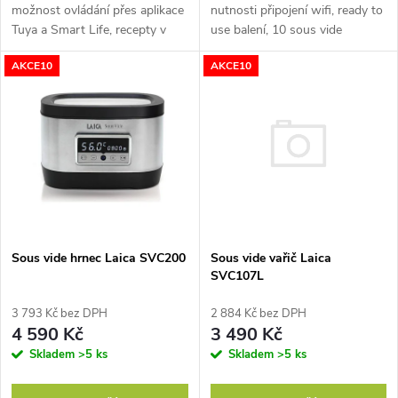
u
možnost ovládání přes aplikace
nutnosti připojení wifi, ready to
k
Tuya a Smart Life, recepty v
use balení, 10 sous vide
k
aplikaci, ready to use balení,
receptů pro inspiraci, včetně
AKCE10
AKCE10
t
kuchařka součástí balení,
úložného pouzdra a dvou zip
včetně úložného pouzdra a...
lock sáčků, voděodolné IPX7,...
t
ů
ů
Sous vide vařič Laica
Sous vide hrnec Laica SVC200
SVC107L
2 884 Kč bez DPH
3 793 Kč bez DPH
3 490 Kč
4 590 Kč
Skladem
>5 ks
Skladem
>5 ks