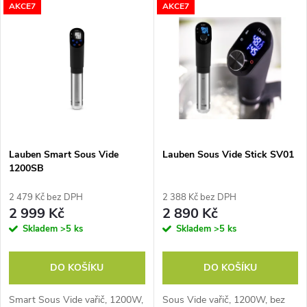
V
AKCE7
AKCE7
Nejdražší
z
ý
Nejprodávanější
e
p
Abecedně
n
i
í
s
p
Lauben Smart Sous Vide
Lauben Sous Vide Stick SV01
1200SB
p
r
2 479 Kč bez DPH
2 388 Kč bez DPH
r
2 999 Kč
2 890 Kč
o
Skladem
>5 ks
Skladem
>5 ks
o
d
DO KOŠÍKU
DO KOŠÍKU
d
u
Smart Sous Vide vařič, 1200W,
Sous Vide vařič, 1200W, bez