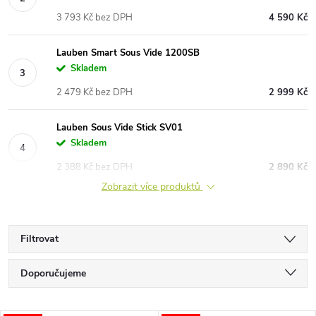
3 793 Kč bez DPH
4 590 Kč
Lauben Smart Sous Vide 1200SB
Skladem
2 479 Kč bez DPH
2 999 Kč
Lauben Sous Vide Stick SV01
Skladem
2 388 Kč bez DPH
2 890 Kč
Zobrazit více produktů
Filtrovat
Ř
Doporučujeme
a
Nejlevnější