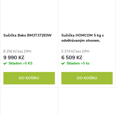
Sušička Beko BM3T372E0W
Sušička HOMCOM 5 kg s
odvětrávaným otvorem,
kompaktní volně stojící
sušička prádla s předním
8 256 Kč bez DPH
5 379 Kč bez DPH
plněním, 1000 W, nerezový
9 990 Kč
6 509 Kč
buben, časovač, modrá
Skladem
>5 KS
Skladem
>5 ks
DO KOŠÍKU
DO KOŠÍKU