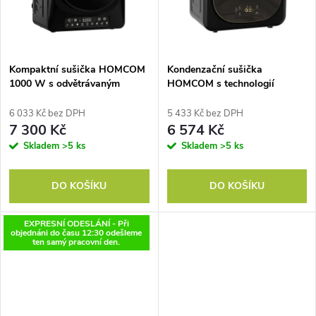
t
ů
ů
Kompaktní sušička HOMCOM
Kondenzační sušička
1000 W s odvětrávaným
HOMCOM s technologií
vzduchem, režimy Extra Dry a
tepelného čerpadla, stolní
ECO, časovačem a nastavením
jednotka, měsíční financování
6 033 Kč bez DPH
5 433 Kč bez DPH
teploty, černá
7 300 Kč
6 574 Kč
Skladem
>5 ks
Skladem
>5 ks
DO KOŠÍKU
DO KOŠÍKU
EXPRESNÍ ODESLÁNÍ - Při
objednáni do času 12:30 odešleme
ten samý pracovní den.