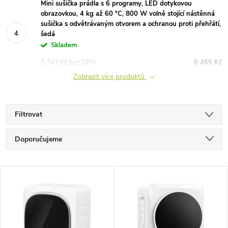
Mini sušička prádla s 6 programy, LED dotykovou
obrazovkou, 4 kg až 60 °C, 800 W volně stojící nástěnná
sušička s odvětrávaným otvorem a ochranou proti přehřátí,
šedá
Skladem
5 343 Kč bez DPH
6 465 Kč
Zobrazit více produktů
Filtrovat
Ř
Doporučujeme
a
Nejlevnější
V
Nejdražší
z
ý
Nejprodávanější
e
Abecedně