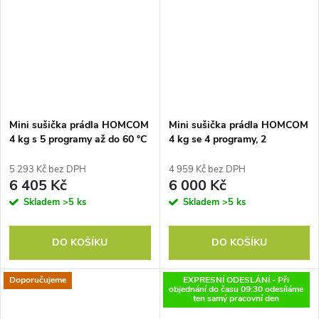
Mini sušička prádla HOMCOM
Mini sušička prádla HOMCOM
4 kg s 5 programy až do 60 °C
4 kg se 4 programy, 2
800 W/400 W s odvětrávaným
úrovněmi ohřevu, sterilizací až
bubnem a oboustranným
65 °C, 850 W pro prádlo
5 293 Kč bez DPH
4 959 Kč bez DPH
bubnem z nerezové oceli, bílá
6 405 Kč
6 000 Kč
Skladem
>5 ks
Skladem
>5 ks
DO KOŠÍKU
DO KOŠÍKU
Doporučujeme
EXPRESNÍ ODESLÁNÍ - Při
objednání do času 09:30 odesíláme
ten samý pracovní den