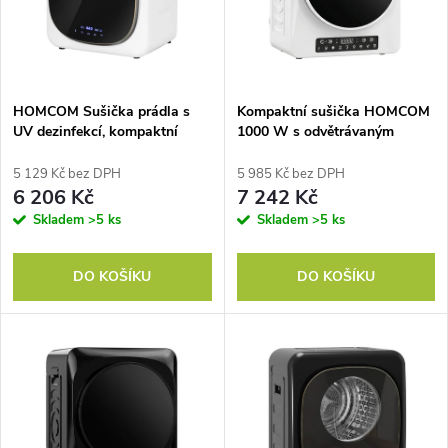
p
n
i
í
s
p
HOMCOM Sušička prádla s
Kompaktní sušička HOMCOM
UV dezinfekcí, kompaktní
1000 W s odvětrávaným
p
design, kapacita 4 kg,
vzduchem, režimy Extra Dry a
r
nerezová ocel, bílá
ECO, časovačem a nastavením
5 129 Kč bez DPH
5 985 Kč bez DPH
r
teploty, bílá
6 206 Kč
7 242 Kč
o
Skladem
>5 ks
Skladem
>5 ks
o
d
DO KOŠÍKU
DO KOŠÍKU
d
u
u
k
k
t