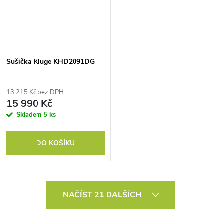
Sušička Kluge KHD2091DG
13 215 Kč bez DPH
15 990 Kč
Skladem
5 ks
DO KOŠÍKU
O
NAČÍST 21 DALŠÍCH
v