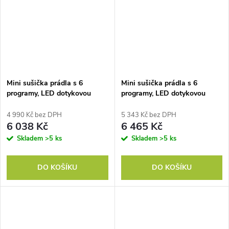
Mini sušička prádla s 6
Mini sušička prádla s 6
programy, LED dotykovou
programy, LED dotykovou
obrazovkou, 4 kg až 60 °C, 800
obrazovkou, 4 kg až 60 °C, 800
W volně stojící nástěnná
W volně stojící nástěnná
4 990 Kč bez DPH
5 343 Kč bez DPH
sušička s odvětrávaným
sušička s odvětrávaným
6 038 Kč
6 465 Kč
otvorem a ochranou proti
otvorem a ochranou proti
Skladem
>5 ks
Skladem
>5 ks
přehřátí, černá
přehřátí, šedá
DO KOŠÍKU
DO KOŠÍKU