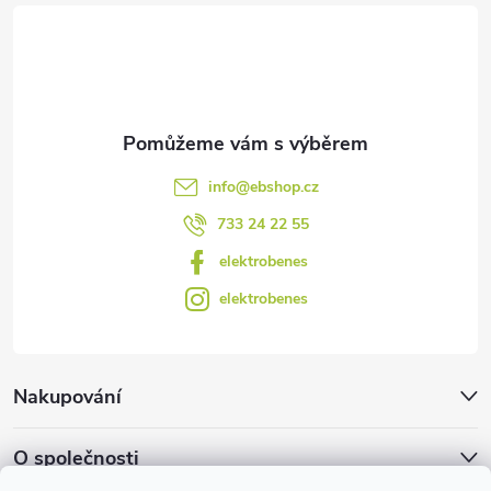
t
v
ý
í
p
i
s
info
@
ebshop.cz
u
733 24 22 55
elektrobenes
elektrobenes
Nakupování
O společnosti