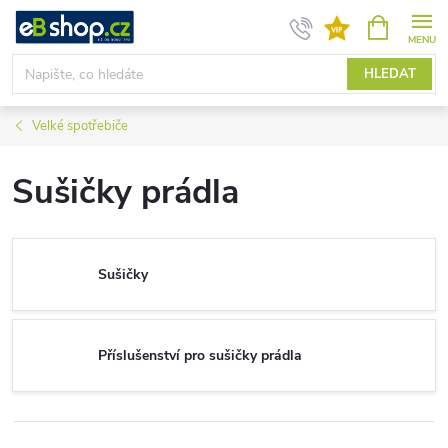
Přejít
NÁKUPNÍ
KOŠÍK
na
obsah
HLEDAT
Velké spotřebiče
Sušičky prádla
Sušičky
Příslušenství pro sušičky prádla