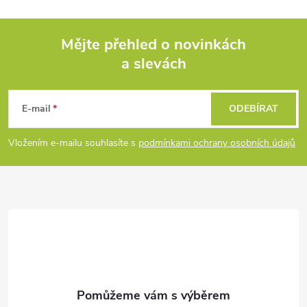
Mějte přehled o novinkách
a slevách
Z
á
E-mail
ODEBÍRAT
p
Vložením e-mailu souhlasíte s
podmínkami ochrany osobních údajů
a
t
í