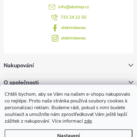
info
@
ebshop.cz
733 24 22 55
elektrobenes
elektrobenes
Nakupování
O společnosti
Chtěli bychom, aby se Vám na našem e-shopu nakupovalo
Facebook
co nejlépe. Proto naše stránka používá soubory cookies k
personalizaci reklam. Budeme rádi, pokud s nimi budete
souhlasit a umožníte nám zprostředkovat Vám ještě lepší
zážitek z nakupování. Více informací
zde
.
Užitečné informace
Nastavení