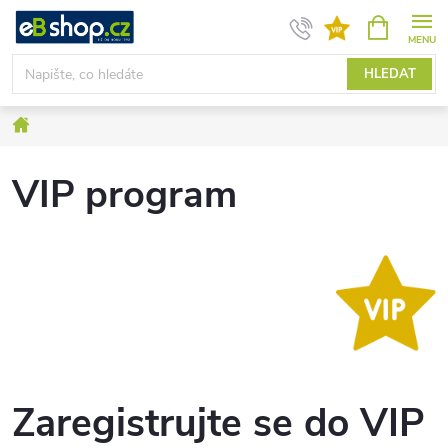
Přejít
NÁKUPNÍ
KOŠÍK
na
obsah
HLEDAT
Domů
VIP program
Zaregistrujte se do VIP