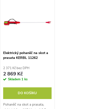
t
98 cm. Hledáte způsob jak si
98 cm. Hledáte způsob jak si
usnadnit práci a urychlit...
usnadnit práci a urychlit...
t
ů
ů
Elektrický pohaněč na skot a
prasata KERBL 11262
ANISHOCK PRO 2500
2 371 Kč bez DPH
2 869 Kč
Skladem
1 ks
DO KOŠÍKU
Pohaněč na skot a prasata,