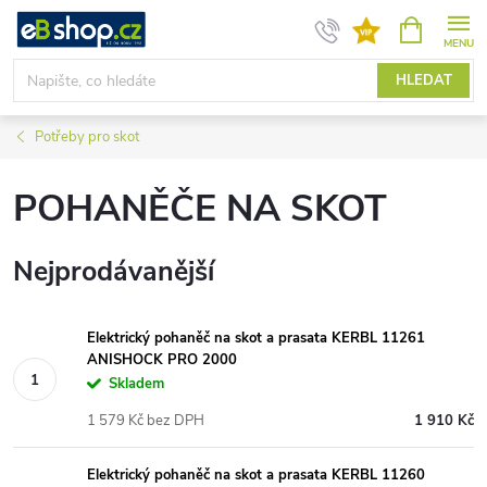
Přejít
NÁKUPNÍ
KOŠÍK
na
obsah
HLEDAT
Potřeby pro skot
POHANĚČE NA SKOT
Nejprodávanější
Elektrický pohaněč na skot a prasata KERBL 11261
ANISHOCK PRO 2000
Skladem
1 579 Kč bez DPH
1 910 Kč
Elektrický pohaněč na skot a prasata KERBL 11260