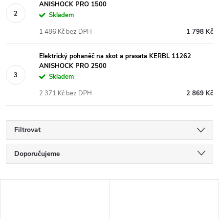
ANISHOCK PRO 1500
Skladem
1 486 Kč bez DPH
1 798 Kč
Elektrický pohaněč na skot a prasata KERBL 11262
ANISHOCK PRO 2500
Skladem
2 371 Kč bez DPH
2 869 Kč
Filtrovat
Ř
Doporučujeme
a
Nejlevnější
V
Nejdražší
z
ý
Nejprodávanější