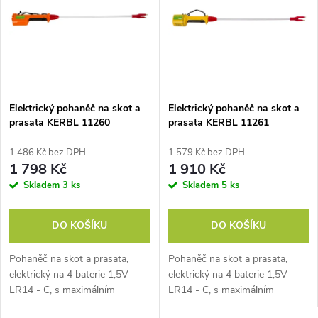
e
p
Abecedně
n
i
í
s
p
Elektrický pohaněč na skot a
Elektrický pohaněč na skot a
prasata KERBL 11260
prasata KERBL 11261
p
ANISHOCK PRO 1500
ANISHOCK PRO 2000
r
1 486 Kč bez DPH
1 579 Kč bez DPH
r
1 798 Kč
1 910 Kč
o
Skladem
3 ks
Skladem
5 ks
o
d
DO KOŠÍKU
DO KOŠÍKU
d
u
Pohaněč na skot a prasata,
Pohaněč na skot a prasata,
u
elektrický na 4 baterie 1,5V
elektrický na 4 baterie 1,5V
k
LR14 - C, s maximálním
LR14 - C, s maximálním
k
napětím 5600V, celková délka
napětím 6000V, celková délka