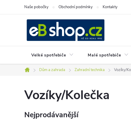
Přejít
Naše pobočky
Obchodní podmínky
Kontakty
na
obsah
Velké spotřebiče
Malé spotřebiče
Dům a zahrada
Zahradní technika
Vozíky/Ko
Domů
Vozíky/Kolečka
Nejprodávanější