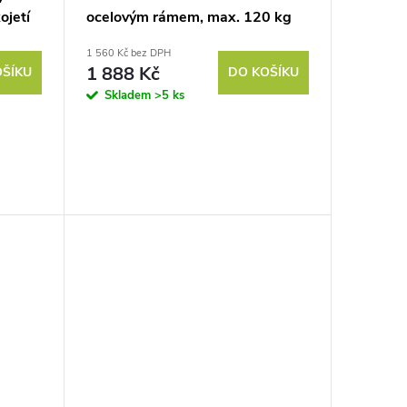
ojetí
ocelovým rámem, max. 120 kg
m
1 560 Kč bez DPH
1 888 Kč
OŠÍKU
DO KOŠÍKU
Skladem
>5 ks