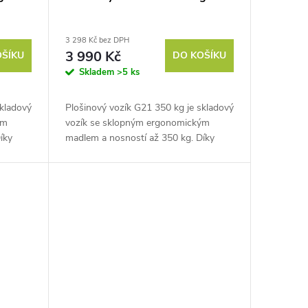
3 298 Kč bez DPH
3 990 Kč
OŠÍKU
DO KOŠÍKU
Skladem
>5 ks
skladový
Plošinový vozík G21 350 kg je skladový
ým
vozík se sklopným ergonomickým
íky
madlem a nosností až 350 kg. Díky
c
rovné nosné ploše bez postranic
přesune i rozměrnější náklad.
Využijete...