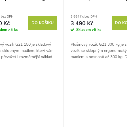
č bez DPH
2 884 Kč bez DPH
0 Kč
3 490 Kč
DO KOŠÍKU
DO K
adem
>5 ks
Skladem
>5 ks
vý vozík G21 150 je skladový
Plošinový vozík G21 300 kg je 
se sklopným madlem, který vám
vozík se sklopným ergonomick
převážet i rozměrnější náklad.
madlem a nosností až 300 kg. D
ké využití ve skladech, hotelích
rovné nosné ploše bez postrani
ch provozech. Má...
přesune i rozměrnější náklad.
Využijete...