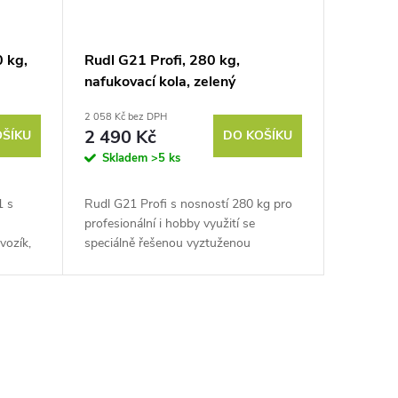
 kg,
Rudl G21 Profi, 280 kg,
nafukovací kola, zelený
2 058 Kč bez DPH
2 490 Kč
OŠÍKU
DO KOŠÍKU
Skladem
>5 ks
1 s
Rudl G21 Profi s nosností 280 kg pro
profesionální i hobby využití se
vozík,
speciálně řešenou vyztuženou
konstrukcí přepraví i břemena s velkým
ovrchu,
objemem a hmotností až 280 kg.