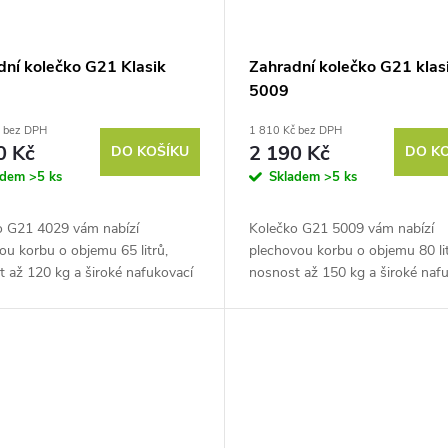
dní kolečko G21 Klasik
Zahradní kolečko G21 klas
5009
č bez DPH
1 810 Kč bez DPH
0 Kč
2 190 Kč
DO KOŠÍKU
DO K
adem
>5 ks
Skladem
>5 ks
o G21 4029 vám nabízí
Kolečko G21 5009 vám nabízí
ou korbu o objemu 65 litrů,
plechovou korbu o objemu 80 lit
 až 120 kg a široké nafukovací
nosnost až 150 kg a široké naf
 jehož pomocí odvezete náklad
kolo, s jehož pomocí odvezete n
liv. Zkrátka vše, co
odkudkoliv. Zkrátka vše, co
ete...
potřebujete...