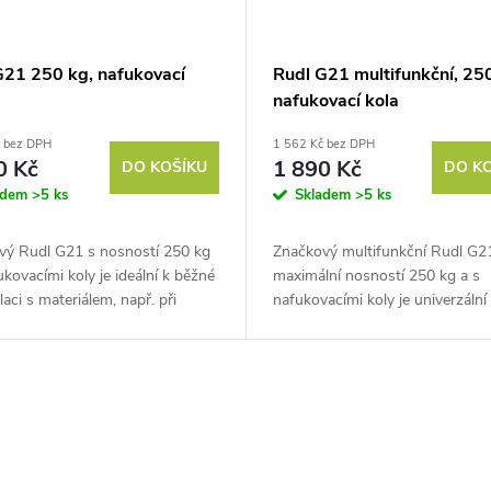
G21 250 kg, nafukovací
Rudl G21 multifunkční, 250
nafukovací kola
č bez DPH
1 562 Kč bez DPH
0 Kč
1 890 Kč
DO KOŠÍKU
DO K
adem
>5 ks
Skladem
>5 ks
vý Rudl G21 s nosností 250 kg
Značkový multifunkční Rudl G2
ukovacími koly je ideální k běžné
maximální nosností 250 kg a s
aci s materiálem, např. při
nafukovacími koly je univerzální 
ní, na zahradě, ale i všude jinde,
který vám bude nápomocný při
řebujete...
přepravě materiálu po různém p
např....