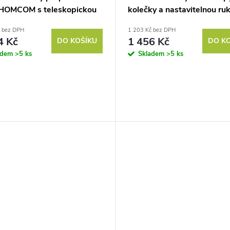
 HOMCOM s teleskopickou
kolečky a nastavitelnou ruk
tí, výškově nastavitelná
HOMCOM 49 x 35 x 102 c
č bez DPH
1 203 Kč bez DPH
cm
zelený
4 Kč
1 456 Kč
DO KOŠÍKU
DO K
adem
>5 ks
Skladem
>5 ks