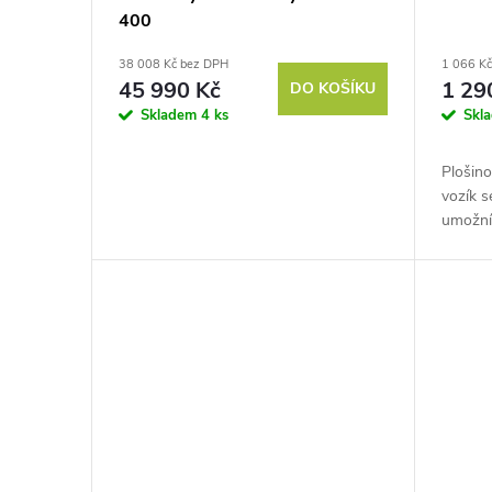
u
400
r
38 008 Kč bez DPH
1 066 K
k
o
45 990 Kč
1 29
DO KOŠÍKU
Skladem
4 ks
Skl
t
d
Plošino
ů
u
vozík 
umožní 
k
Má širo
a další
t
ů