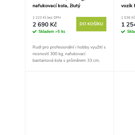
nafukovací kola, žlutý
vozík
rukoje
2 223 Kč bez DPH
1 036 K
100 
2 690 Kč
1 25
DO KOŠÍKU
Skladem
>5 ks
Skl
Rudl pro profesionální i hobby využití s
nosností 300 kg, nafukovací
bantamová kola s průměrem 33 cm,
masivní železná konstrukce,
promyšlené řešení pro lepší ochranu
plošiny,...