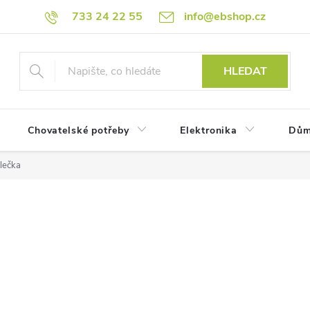
733 24 22 55
info@ebshop.cz
HLEDAT
Chovatelské potřeby
Elektronika
Dům
lečka