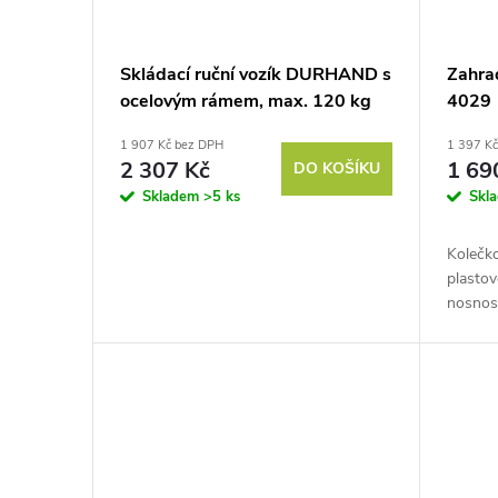
Skládací ruční vozík DURHAND s
Zahra
ocelovým rámem, max. 120 kg
4029
1 907 Kč bez DPH
1 397 K
2 307 Kč
1 69
DO KOŠÍKU
Skladem
>5 ks
Skl
Kolečk
plastov
nosnost
kolo, s
odkudko
potřebuj