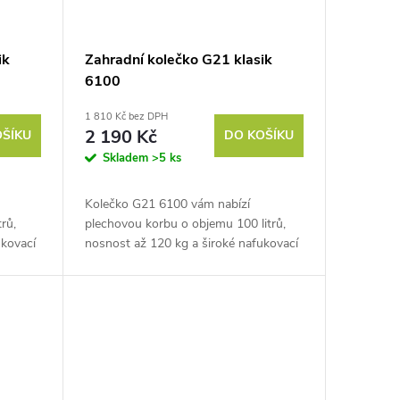
ik
Zahradní kolečko G21 klasik
6100
1 810 Kč bez DPH
2 190 Kč
OŠÍKU
DO KOŠÍKU
Skladem
>5 ks
Kolečko G21 6100 vám nabízí
rů,
plechovou korbu o objemu 100 litrů,
ukovací
nosnost až 120 kg a široké nafukovací
áklad
kolo, s jehož pomocí odvezete náklad
odkudkoliv. Zkrátka vše, co...