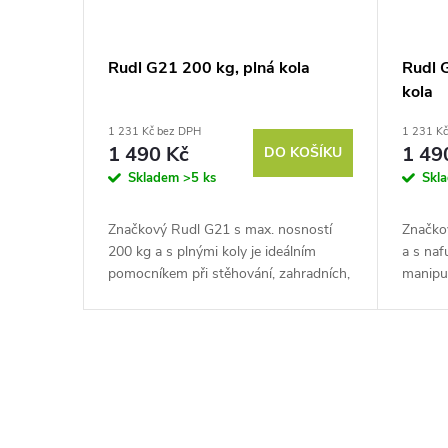
Rudl G21 200 kg, plná kola
Rudl 
kola
1 231 Kč bez DPH
1 231 K
1 490 Kč
1 49
DO KOŠÍKU
Skladem
>5 ks
Skl
Značkový Rudl G21 s max. nosností
Značko
200 kg a s plnými koly je ideálním
a s naf
pomocníkem při stěhování, zahradních,
manipul
ale i domácích pracích a všude, kde je
stěhová
potřeba přemísťovat větší...
kde pot