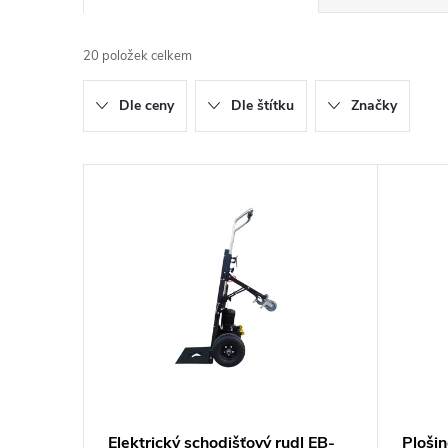
a
20
položek celkem
z
Dle ceny
Dle štítku
Značky
e
n
V
í
ý
p
p
r
i
o
s
d
p
Elektrický schodišťový rudl EB-
Ploši