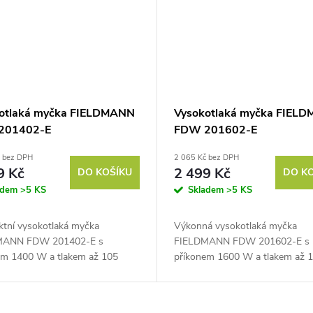
otlaká myčka FIELDMANN
Vysokotlaká myčka FIEL
201402-E
FDW 201602-E
č bez DPH
2 065 Kč bez DPH
9 Kč
2 499 Kč
DO KOŠÍKU
DO K
adem
>5 KS
Skladem
>5 KS
tní vysokotlaká myčka
Výkonná vysokotlaká myčka
MANN FDW 201402-E s
FIELDMANN FDW 201602-E s
em 1400 W a tlakem až 105
příkonem 1600 W a tlakem až 
jistí efektivní čištění. Průtok 396
barů zajistí efektivní čištění. Pr
a kovové čerpadlo garantují
l/hod. a kovové čerpadlo garantu
vý...
spolehlivý...