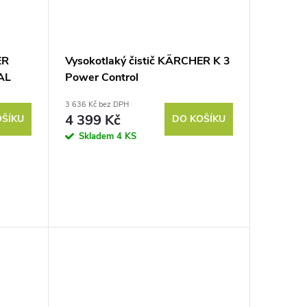
ER
Vysokotlaký čistič KÄRCHER K 3
AL
Power Control
3 636 Kč bez DPH
4 399 Kč
OŠÍKU
DO KOŠÍKU
Skladem
4 KS