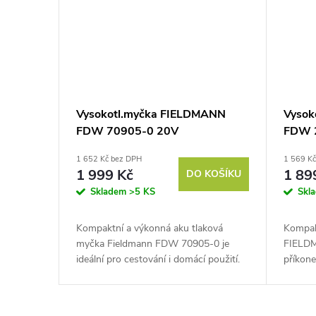
t
ů
Vysokotl.myčka FIELDMANN
Vysok
FDW 70905-0 20V
FDW 
1 652 Kč bez DPH
1 569 K
1 999 Kč
1 89
DO KOŠÍKU
Skladem
>5 KS
Skl
Kompaktní a výkonná aku tlaková
Kompak
myčka Fieldmann FDW 70905-0 je
FIELD
ideální pro cestování i domácí použití.
příkon
Multifunkční tryska 5v1 a možnost
barů za
přepínání tlaku LOW/HIGH zajišťují...
l/hod. 
spolehli