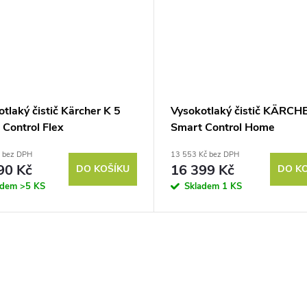
tlaký čistič Kärcher K 5
Vysokotlaký čistič KÄRCH
 Control Flex
Smart Control Home
č bez DPH
13 553 Kč bez DPH
90 Kč
16 399 Kč
DO KOŠÍKU
DO K
adem
>5 KS
Skladem
1 KS