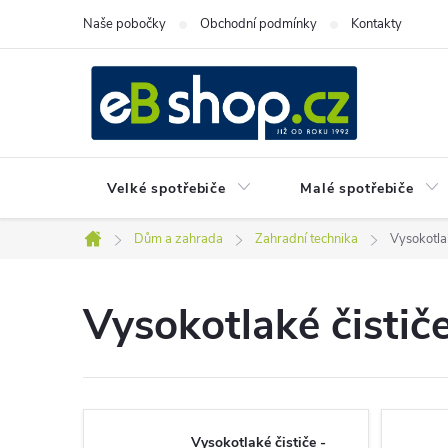
Přejít
Naše pobočky
Obchodní podmínky
Kontakty
na
obsah
Velké spotřebiče
Malé spotřebiče
Dům a zahrada
Zahradní technika
Vysokotlak
Domů
Vysokotlaké čistič
Vysokotlaké čističe -