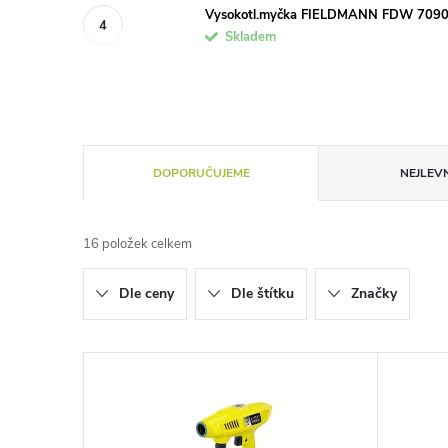
Vysokotl.myčka FIELDMANN FDW 709
Skladem
Ř
DOPORUČUJEME
NEJLEVN
a
16
položek celkem
z
Dle ceny
Dle štítku
Značky
e
n
V
í
ý