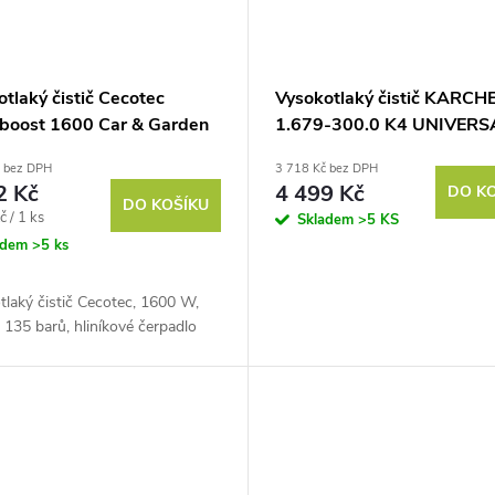
tlaký čistič Cecotec
Vysokotlaký čistič KARCH
boost 1600 Car & Garden
1.679-300.0 K4 UNIVERS
č bez DPH
3 718 Kč bez DPH
2 Kč
4 499 Kč
DO K
DO KOŠÍKU
č / 1 ks
Skladem
>5 KS
adem
>5 ks
laký čistič Cecotec, 1600 W,
, 135 barů, hliníkové čerpadlo