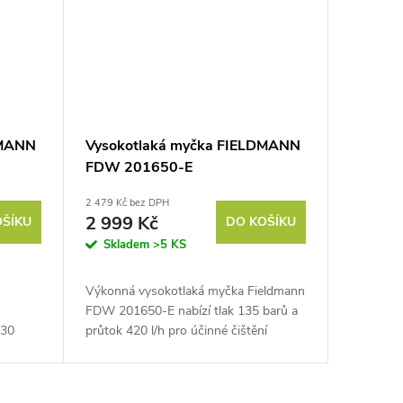
DMANN
Vysokotlaká myčka FIELDMANN
FDW 201650-E
2 479 Kč bez DPH
2 999 Kč
OŠÍKU
DO KOŠÍKU
Skladem
>5 KS
Výkonná vysokotlaká myčka Fieldmann
FDW 201650‑E nabízí tlak 135 barů a
130
průtok 420 l/h pro účinné čištění
ůtok 420
venkovních i domácích ploch.
jí
Spolehlivý motor s příkonem 1650 W...