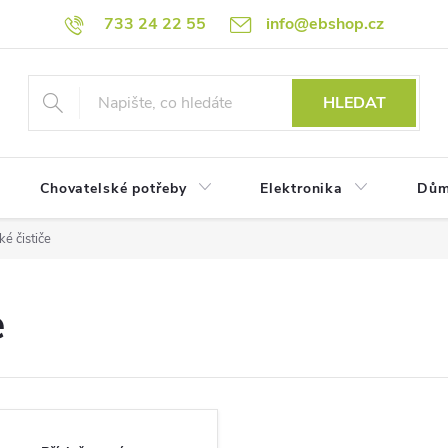
733 24 22 55
info@ebshop.cz
HLEDAT
Chovatelské potřeby
Elektronika
Dům
é čističe
e