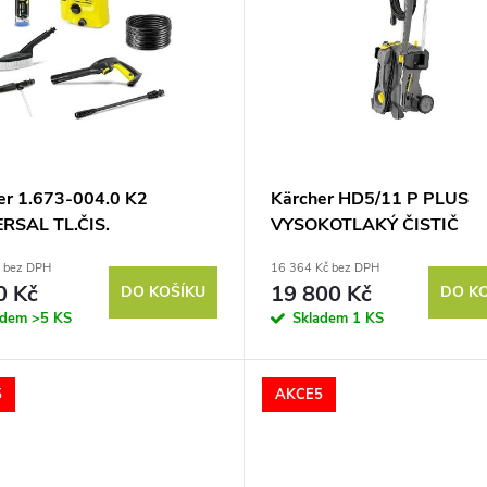
er 1.673-004.0 K2
Kärcher HD5/11 P PLUS
RSAL TL.ČIS.
VYSOKOTLAKÝ ČISTIČ
č bez DPH
16 364 Kč bez DPH
0 Kč
19 800 Kč
DO KOŠÍKU
DO K
adem
>5 KS
Skladem
1 KS
5
AKCE5