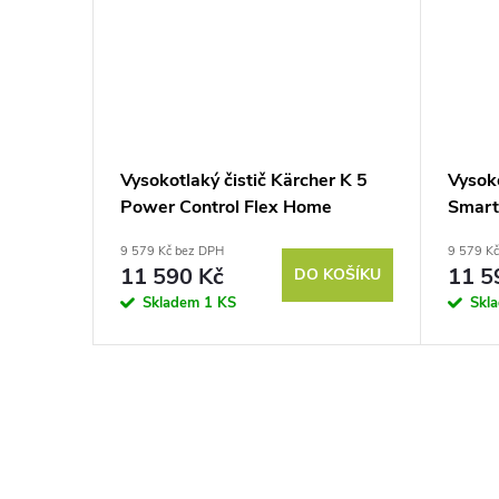
Vysokotlaký čistič Kärcher K 5
Vysoko
Power Control Flex Home
Smart
9 579 Kč bez DPH
9 579 K
11 590 Kč
11 5
DO KOŠÍKU
Skladem
1 KS
Skl
O
v