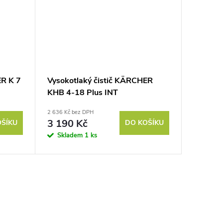
ER K 7
Vysokotlaký čistič KÄRCHER
KHB 4-18 Plus INT
2 636 Kč bez DPH
3 190 Kč
OŠÍKU
DO KOŠÍKU
Skladem
1 ks