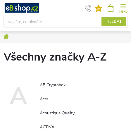
Přejít
NÁKUPNÍ
KOŠÍK
na
obsah
HLEDAT
Domů
Všechny značky A-Z
A
AB Cryptobox
Acer
Acoustique Quality
ACTIVA