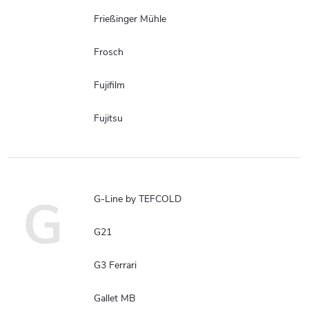
Frießinger Mühle
Frosch
Fujifilm
Fujitsu
G
G-Line by TEFCOLD
G21
G3 Ferrari
Gallet MB