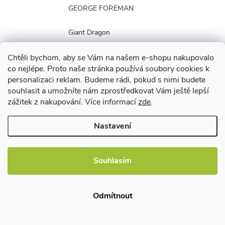
GEORGE FOREMAN
Giant Dragon
Gigabyte
Chtěli bychom, aby se Vám na našem e-shopu nakupovalo
co nejlépe. Proto naše stránka používá soubory cookies k
personalizaci reklam. Budeme rádi, pokud s nimi budete
GIMI
souhlasit a umožníte nám zprostředkovat Vám ještě lepší
zážitek z nakupování. Více informací
zde
.
Giorgio Armani
Nastavení
Givenchy (Parfémy)
GoClever
Souhlasím
Goddess MB
Odmítnout
Goddess VB