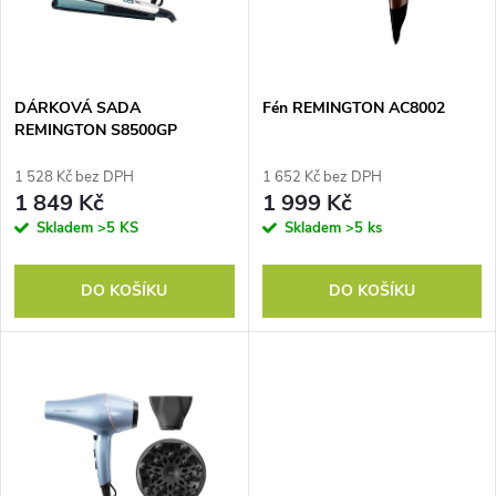
n
i
í
s
p
DÁRKOVÁ SADA
Fén REMINGTON AC8002
REMINGTON S8500GP
p
r
1 528 Kč bez DPH
1 652 Kč bez DPH
r
1 849 Kč
1 999 Kč
o
Skladem
>5 KS
Skladem
>5 ks
o
d
DO KOŠÍKU
DO KOŠÍKU
d
u
u
k
k
t
t