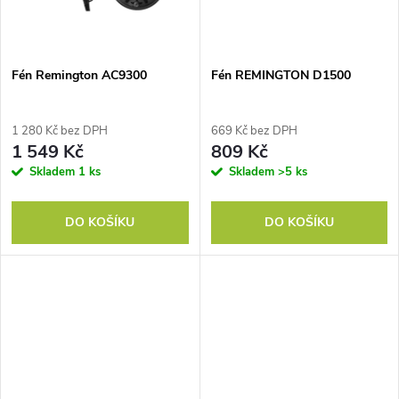
ů
ů
Fén Remington AC9300
Fén REMINGTON D1500
1 280 Kč bez DPH
669 Kč bez DPH
1 549 Kč
809 Kč
Skladem
1 ks
Skladem
>5 ks
DO KOŠÍKU
DO KOŠÍKU