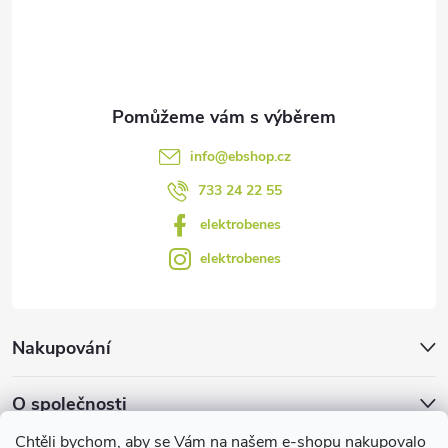
ý
í
p
i
s
info
@
ebshop.cz
u
733 24 22 55
elektrobenes
elektrobenes
Nakupování
O společnosti
Chtěli bychom, aby se Vám na našem e-shopu nakupovalo