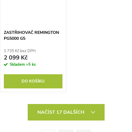
ZASTŘIHOVAČ REMINGTON
PG5000 G5
1 735 Kč bez DPH
2 099 Kč
Skladem
>5 ks
DO KOŠÍKU
O
NAČÍST 17 DALŠÍCH
v