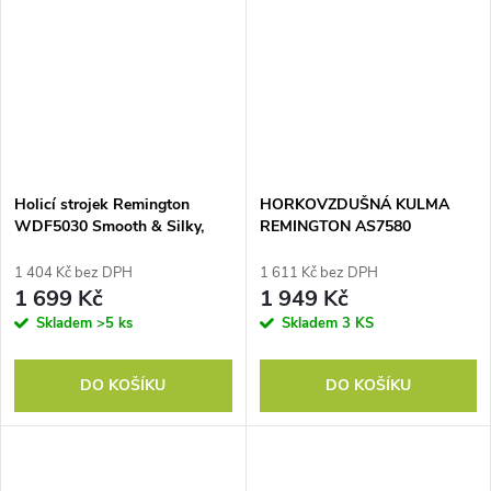
Holicí strojek Remington
HORKOVZDUŠNÁ KULMA
WDF5030 Smooth & Silky,
REMINGTON AS7580
dámský
1 404 Kč bez DPH
1 611 Kč bez DPH
1 699 Kč
1 949 Kč
Skladem
>5 ks
Skladem
3 KS
DO KOŠÍKU
DO KOŠÍKU