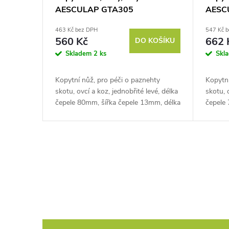
AESCULAP GTA305
AESC
463 Kč bez DPH
547 Kč 
560 Kč
662 
DO KOŠÍKU
Skladem
2 ks
Skl
Kopytní nůž, pro péči o paznehty
Kopytní
skotu, ovcí a koz, jednobřité levé, délka
skotu, 
čepele 80mm, šířka čepele 13mm, délka
čepele
řezu 65mm. Pokud chcete svému
řezu 
chovu poskytnou...
Pokud 
poskytn
O
v
l
á