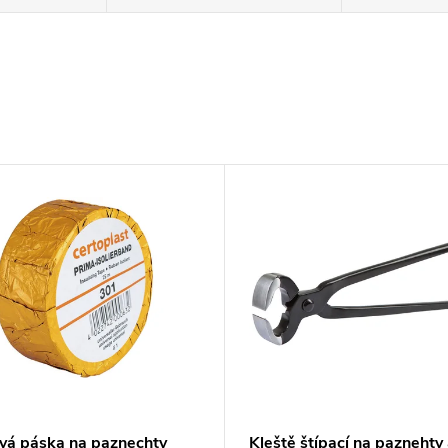
vá páska na paznechty
Kleště štípací na paznehty