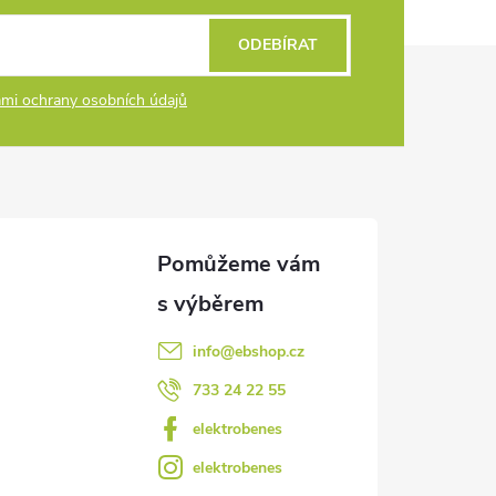
ODEBÍRAT
mi ochrany osobních údajů
info
@
ebshop.cz
733 24 22 55
elektrobenes
elektrobenes