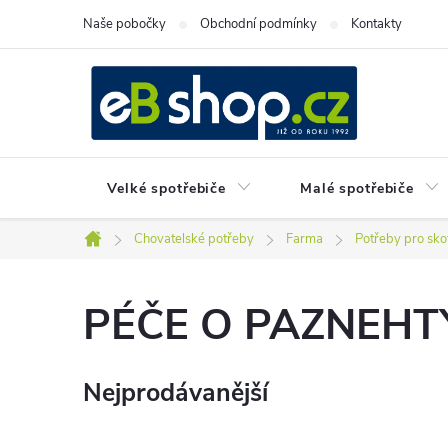
Přejít
Naše pobočky
Obchodní podmínky
Kontakty
na
obsah
Velké spotřebiče
Malé spotřebiče
Chovatelské potřeby
Farma
Potřeby pro sko
Domů
PÉČE O PAZNEHT
Nejprodávanější