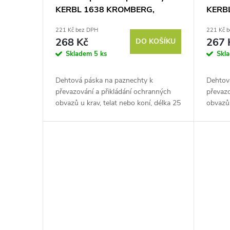
u
KERBL 1638 KROMBERG,
KERB
r
45mm/25m, černá
45mm/
221 Kč bez DPH
221 Kč 
k
o
268 Kč
267 
DO KOŠÍKU
Skladem
5 ks
Skl
t
d
Dehtová páska na paznechty k
Dehtov
ů
u
převazování a přikládání ochranných
převazo
obvazů u krav, telat nebo koní, délka 25
obvazů 
k
m, šířka 45 mm. Vyzkoušejte dehtovou
25 m, 
pásku na paznechty a dopřejte...
Vyzkou
paznech
t
ů