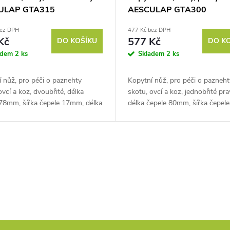
ULAP GTA315
AESCULAP GTA300
bez DPH
477 Kč bez DPH
Kč
577 Kč
DO KOŠÍKU
DO K
adem
2 ks
Skladem
2 ks
 nůž, pro péči o paznehty
Kopytní nůž, pro péči o pazneht
ovcí a koz, dvoubřité, délka
skotu, ovcí a koz, jednobřité pra
 78mm, šířka čepele 17mm, délka
délka čepele 80mm, šířka čepel
35mm/65mm.
délka řezu 65mm. Pokud chcet
chcete svému chovu
chovu poskytnou...
ou...