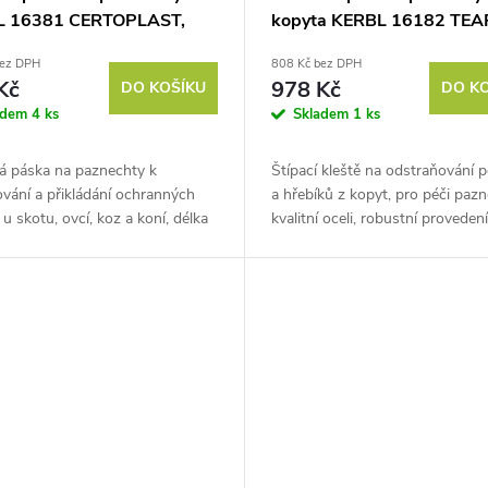
L 16381 CERTOPLAST,
kopyta KERBL 16182 TEA
25m, černá
PLIER, 36cm
bez DPH
808 Kč bez DPH
Kč
978 Kč
DO KOŠÍKU
DO K
adem
4 ks
Skladem
1 ks
á páska na paznechty k
Štípací kleště na odstraňování 
vání a přikládání ochranných
a hřebíků z kopyt, pro péči pazn
u skotu, ovcí, koz a koní, délka
kvalitní oceli, robustní provedení
šířka 45 mm.
36 cm. Objevte spolehlivého
šejte dehtovou pásku na
pomocníka pro péči o...
ty a...