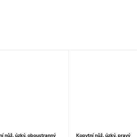
í nůž, úzký, oboustranný
Kopytní nůž, úzký, pravý