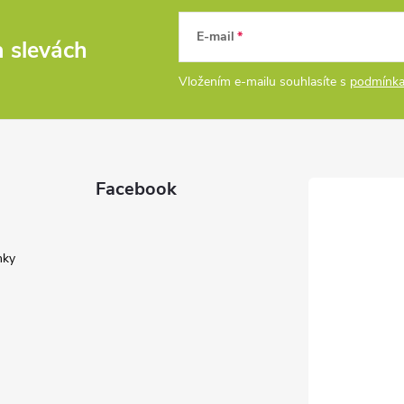
E-mail
a slevách
Vložením e-mailu souhlasíte s
podmínka
Facebook
nky