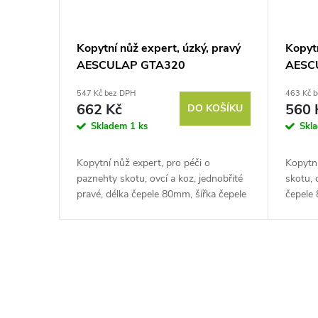
Kopytní nůž expert, úzký, pravý
Kopytn
AESCULAP GTA320
AESC
547 Kč bez DPH
463 Kč 
662 Kč
560 
DO KOŠÍKU
Skladem
1 ks
Skl
Kopytní nůž expert, pro péči o
Kopytní
paznehty skotu, ovcí a koz, jednobřité
skotu, 
pravé, délka čepele 80mm, šířka čepele
čepele
13mm, délka řezu 65mm. Pokud
řezu 6
chcete svému chovu poskytnou...
chovu p