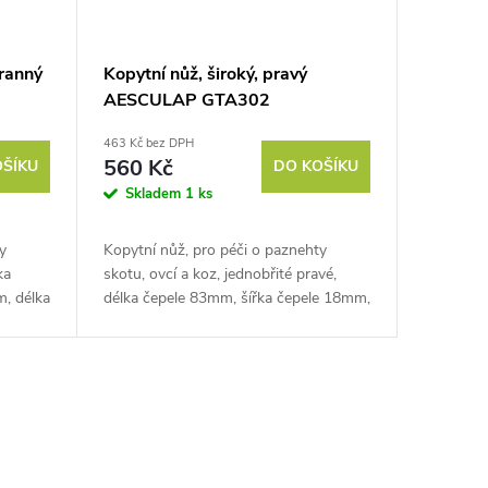
tranný
Kopytní nůž, široký, pravý
AESCULAP GTA302
463 Kč bez DPH
560 Kč
OŠÍKU
DO KOŠÍKU
Skladem
1 ks
y
Kopytní nůž, pro péči o paznehty
ka
skotu, ovcí a koz, jednobřité pravé,
, délka
délka čepele 83mm, šířka čepele 18mm,
délka řezu 69mm. Pokud chcete svému
chovu poskytnou...