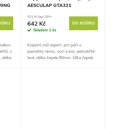
RING
AESCULAP GTA321
531 Kč bez DPH
642 Kč
OŠÍKU
DO KOŠÍKU
Skladem
1 ks
podkov
Kopytní nůž expert, pro péči o
ehtů, z
paznehty skotu, ovcí a koz, jednobřité
, délka
levé, délka čepele 80mm, šířka čepele
13mm, délka řezu 65mm.
Pokud chcete svému chovu...