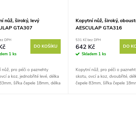
í nůž, široký, levý
Kopytní nůž, široký, obous
ULAP GTA307
AESCULAP GTA316
bez DPH
531 Kč bez DPH
Kč
642 Kč
DO KOŠÍKU
DO K
adem
1 ks
Skladem
1 ks
 nůž, pro péči o paznehty
Kopytní nůž, pro péči o pazneht
ovcí a koz, jednobřité levé, délka
skotu, ovcí a koz, dvoubřité, dél
 83mm, šířka čepele 18mm, délka
čepele 83mm, šířka čepele 18mm
9mm. Pokud chcete svému
řezu 40mm/69mm.
oskytnou...
Pokud chcete svému chovu
poskytnou...