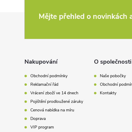
d
Z
Mějte přehled o novinkách
a
c
á
í
p
p
a
Nakupování
O společnosti
r
t
v
Obchodní podmínky
Naše pobočky
Reklamační řád
Obchodní podmí
k
í
Vrácení zboží ve 14 dnech
Kontakty
y
Pojištění prodloužené záruky
v
Cenová nabídka na míru
Doprava
ý
VIP program