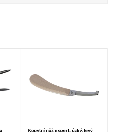
 a
Kopytní nůž expert, úzký, levý