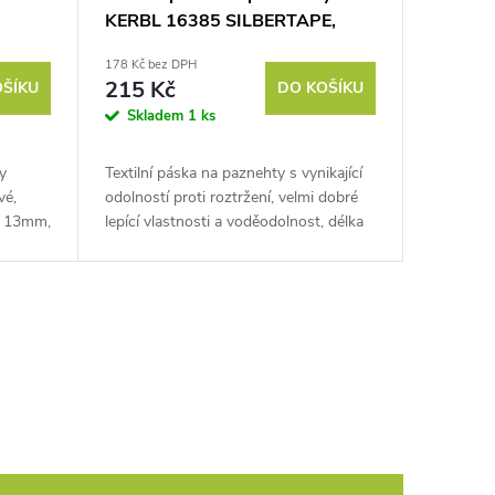
KERBL 16385 SILBERTAPE,
50mm/50m, stříbrná
178 Kč bez DPH
215 Kč
OŠÍKU
DO KOŠÍKU
Skladem
1 ks
y
Textilní páska na paznehty s vynikající
vé,
odolností proti roztržení, velmi dobré
e 13mm,
lepící vlastnosti a voděodolnost, délka
e svému
50 m, šířka 50 mm. Vyzkoušejte textilní
pásku na...