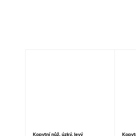
Kopytní nůž, úzký, levý
Kopytn