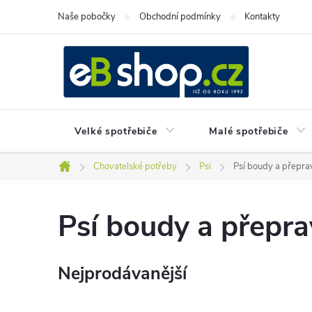
Přejít
Naše pobočky
Obchodní podmínky
Kontakty
na
obsah
Velké spotřebiče
Malé spotřebiče
Chovatelské potřeby
Psi
Psí boudy a přepra
Domů
Psí boudy a přepr
Nejprodávanější