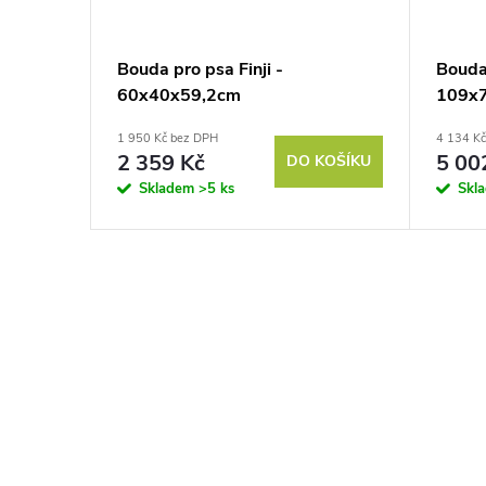
Bouda pro psa Finji -
Bouda
60x40x59,2cm
109x
1 950 Kč bez DPH
4 134 K
2 359 Kč
5 00
DO KOŠÍKU
Skladem
>5 ks
Skl