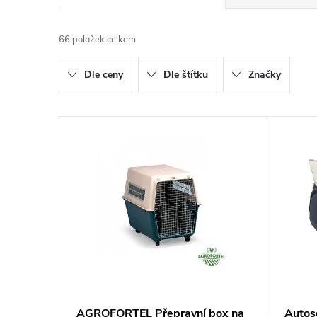
a
66
položek celkem
z
Dle ceny
Dle štítku
Značky
e
n
V
í
ý
p
p
r
i
o
s
d
p
AGROFORTEL Přepravní box na
Autos