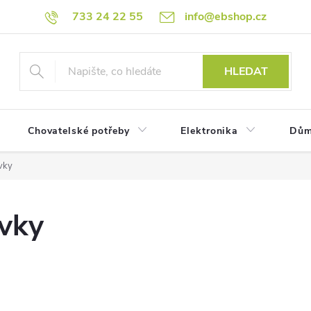
733 24 22 55
info@ebshop.cz
HLEDAT
Chovatelské potřeby
Elektronika
Dům
vky
avky