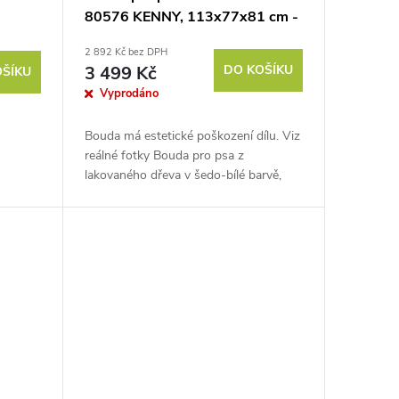
80576 KENNY, 113x77x81 cm -
II. jakost
2 892 Kč bez DPH
3 499 Kč
DO KOŠÍKU
OŠÍKU
Vyprodáno
Bouda má estetické poškození dílu. Viz
reálné fotky Bouda pro psa z
lakovaného dřeva v šedo-bílé barvě,
bitumenová střecha, lamelový závěs na
vchodu, rozměry 113x77x81 cm....