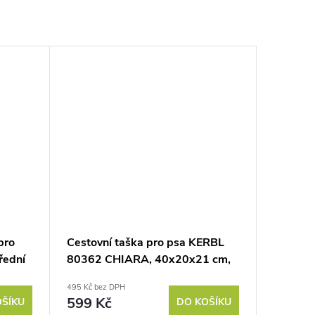
pro
Cestovní taška pro psa KERBL
řední
80362 CHIARA, 40x20x21 cm,
šedo-černá
495 Kč bez DPH
599 Kč
OŠÍKU
DO KOŠÍKU