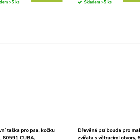
adem
>5 ks
Skladem
>5 ks
ní taška pro psa, kočku
Dřevěná psí bouda pro ma
L 80591 CUBA,
zvířata s větracími otvory, 