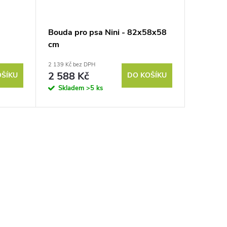
Bouda pro psa Nini - 82x58x58
cm
2 139 Kč bez DPH
2 588 Kč
OŠÍKU
DO KOŠÍKU
Skladem
>5 ks