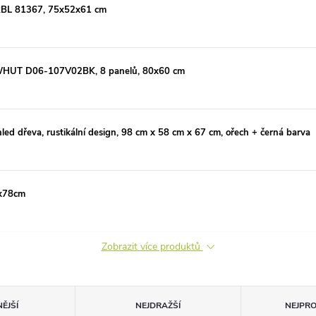
ERBL 81367, 75x52x61 cm
PAWHUT D06-107V02BK, 8 panelů, 80x60 cm
ed dřeva, rustikální design, 98 cm x 58 cm x 67 cm, ořech + černá barva
7x78cm
Zobrazit více produktů
ĚJŠÍ
NEJDRAŽŠÍ
NEJPR