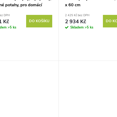
lné potahy, pro domácí
x 60 cm
čky do 5 kg, modrá
bez DPH
2 425 Kč bez DPH
1 Kč
2 934 Kč
DO KOŠÍKU
DO K
adem
>5 ks
Skladem
>5 ks