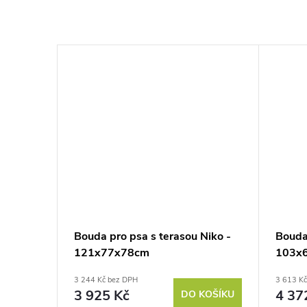
Bouda pro psa s terasou Niko -
Bouda
121x77x78cm
103x
3 244 Kč bez DPH
3 613 K
3 925 Kč
4 37
DO KOŠÍKU