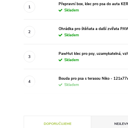
Přepravní box, klec pro psa do auta K
Skladem
Ohrádka pro štěňata a další zvířata 
Skladem
PawHut klec pro psy, uzamykatelná, vzhl
Skladem
Bouda pro psa s terasou Niko - 121x7
Skladem
Ř
DOPORUČUJEME
NEJLEVN