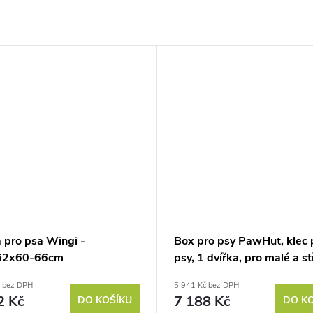
 pro psa Wingi -
Box pro psy PawHut, klec 
62x60-66cm
psy, 1 dvířka, pro malé a st
psy
č bez DPH
5 941 Kč bez DPH
2 Kč
7 188 Kč
DO KOŠÍKU
DO K