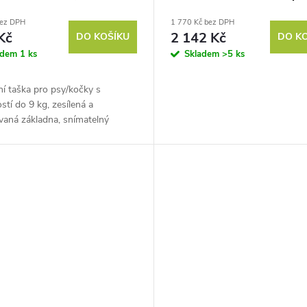
x28cm, do 9kg
50 x 58,5 cm
bez DPH
1 770 Kč bez DPH
Kč
2 142 Kč
DO KOŠÍKU
DO K
adem
1 ks
Skladem
>5 ks
í taška pro psy/kočky s
tí do 9 kg, zesílená a
vaná základna, snímatelný
í potah, rozměry 40x26x28 cm.
 to naprosté pohodlí pro...