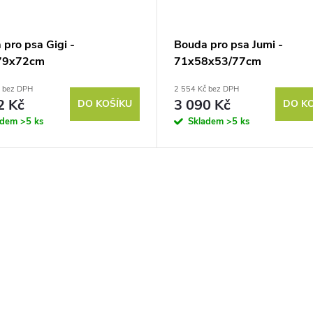
 pro psa Gigi -
Bouda pro psa Jumi -
79x72cm
71x58x53/77cm
č bez DPH
2 554 Kč bez DPH
2 Kč
3 090 Kč
DO KOŠÍKU
DO K
adem
>5 ks
Skladem
>5 ks