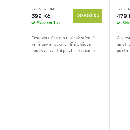
šedo-černá
40x26
578 Kč bez DPH
396 Kč 
699 Kč
479 
DO KOŠÍKU
Skladem
1 ks
Skl
Cestovní taška pro malé až středně
Cestovn
velké psy a kočky, vnitřní plyšová
hmotnos
podšívka, kvalitní potah, se zipem a
polstro
kapsou, rozměry 46x23x25 cm.
vnitřn
Poskytněte svému mazlíčkovi
Objevte
absolutní...