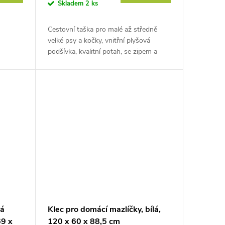
Skladem
2 ks
Cestovní taška pro malé až středně
velké psy a kočky, vnitřní plyšová
podšívka, kvalitní potah, se zipem a
kapsou, rozměry 40x20x21 cm.
Poskytněte svému mazlíčkovi
absolutní...
lá
Klec pro domácí mazlíčky, bílá,
69 x
120 x 60 x 88,5 cm