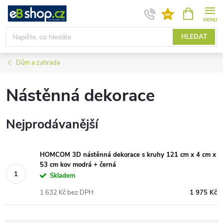
Přejít
NÁKUPNÍ
KOŠÍK
na
obsah
HLEDAT
Dům a zahrada
Nástěnná dekorace
Nejprodávanější
HOMCOM 3D nástěnná dekorace s kruhy 121 cm x 4 cm x
53 cm kov modrá + černá
Skladem
1 632 Kč bez DPH
1 975 Kč