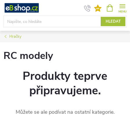
Přejít
NÁKUPNÍ
KOŠÍK
na
obsah
HLEDAT
Hračky
RC modely
Produkty teprve
připravujeme.
Můžete se ale podívat na ostatní kategorie.