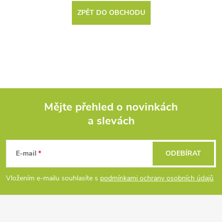
ZPĚT DO OBCHODU
Mějte přehled o novinkách
a slevách
Z
á
E-mail
ODEBÍRAT
p
Vložením e-mailu souhlasíte s
podmínkami ochrany osobních údajů
a