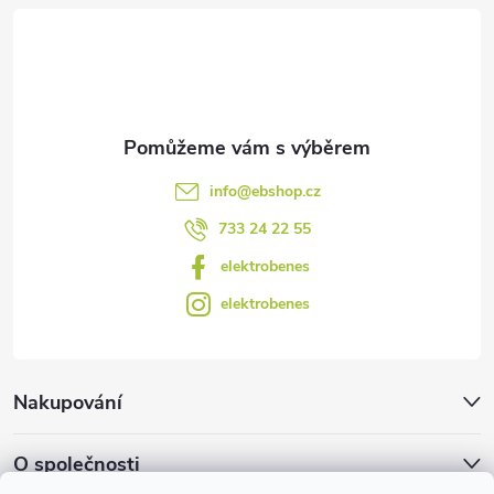
t
í
info
@
ebshop.cz
733 24 22 55
elektrobenes
elektrobenes
Nakupování
O společnosti