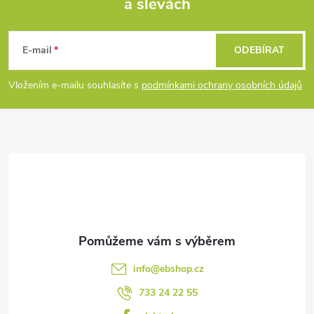
a slevách
Z
á
E-mail
ODEBÍRAT
p
Vložením e-mailu souhlasíte s
podmínkami ochrany osobních údajů
a
t
í
info
@
ebshop.cz
733 24 22 55