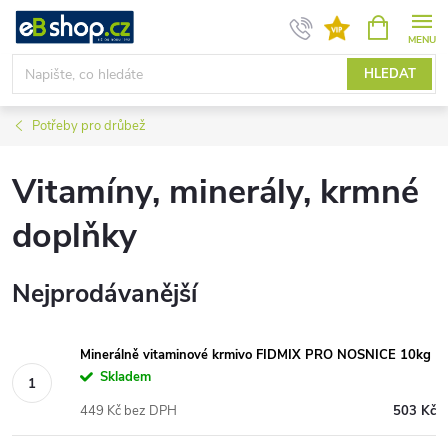
Přejít
NÁKUPNÍ
KOŠÍK
na
obsah
HLEDAT
Potřeby pro drůbež
Vitamíny, minerály, krmné
doplňky
Nejprodávanější
Minerálně vitaminové krmivo FIDMIX PRO NOSNICE 10kg
Skladem
449 Kč bez DPH
503 Kč