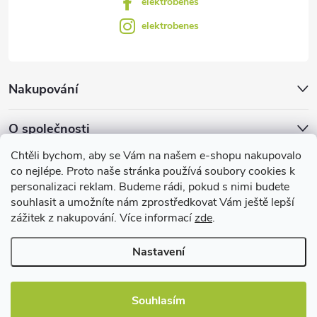
elektrobenes
i
elektrobenes
s
u
Nakupování
O společnosti
Chtěli bychom, aby se Vám na našem e-shopu nakupovalo
Facebook
co nejlépe. Proto naše stránka používá soubory cookies k
personalizaci reklam. Budeme rádi, pokud s nimi budete
souhlasit a umožníte nám zprostředkovat Vám ještě lepší
zážitek z nakupování. Více informací
zde
.
Užitečné informace
Nastavení
Souhlasím