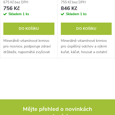
DRŮBEŽE 1kg
675 Kč bez DPH
755 Kč bez DPH
756 Kč
846 Kč
Skladem
1 ks
Skladem
1 ks
DO KOŠÍKU
DO KOŠÍKU
Minerálně-vitamínové krmivo
Minerálně-vitamínové krmivo
pro nosnice, podporuje zdraví
pro úspěšný odchov a výkrm
drůbeže, napomáhá zvyšovat
kuřat, káčat, housat a ostatní
snášku, oplozenost a líhnivost
drůbeže, podporuje jejich
vajec, 1 kg. Pokud chcete
zdravý vývoj, 1 kg. Pokud
podpořit zdraví Vašich slepic,...
chcete, aby Vám mladá drůbež
O
krásně...
v
l
á
Mějte přehled o novinkách
d