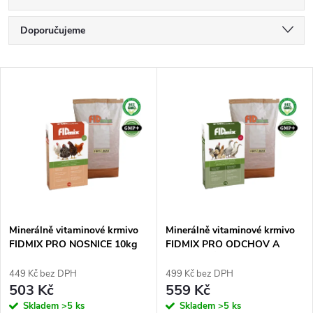
Ř
Doporučujeme
a
Nejlevnější
V
Nejdražší
z
ý
Nejprodávanější
e
p
Abecedně
n
i
í
s
p
Minerálně vitaminové krmivo
Minerálně vitaminové krmivo
FIDMIX PRO NOSNICE 10kg
FIDMIX PRO ODCHOV A
p
CHOV DRŮBEŽE 10kg
r
449 Kč bez DPH
499 Kč bez DPH
r
503 Kč
559 Kč
o
Skladem
>5 ks
Skladem
>5 ks