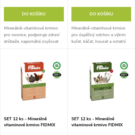
o
d
DO KOŠÍKU
DO KOŠÍKU
d
u
Minerálně-vitamínové krmivo
Minerálně-vitamínové krmivo
u
pro nosnice, podporuje zdraví
pro úspěšný odchov a výkrm
k
drůbeže, napomáhá zvyšovat
kuřat, káčat, housat a ostatní
k
snášku, oplozenost a líhnivost
drůbeže, podporuje jejich
t
vajec, 10 kg. Pokud máte větší
zdravý vývoj, 10 kg. Jedná se o
chov slepic, kachen, hus,...
velké cenově zvýhodněné
t
balení,...
ů
ů
SET 12 ks - Minerálně
SET 12 ks - Minerálně
vitaminové krmivo FIDMIX
vitaminové krmivo FIDMIX
PRO NOSNICE 1kg
PRO ODCHOV A CHOV