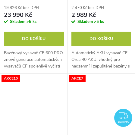
19 826 Kč bez DPH
2 470 Kč bez DPH
23 990 Kč
2 989 Kč
Skladem
>5 ks
Skladem
>5 ks
DO KOŠÍKU
DO KOŠÍKU
Bazénový vysavač CF 600 PRO
Automatický AKU vysavač CF
znové generace automatických
Orca 40 AKU, vhodný pro
vysavačů CF spolehlivě vyčistí
nadzemní i zapuštěné bazény s
dno i stěny a vodní linku všech
plochou do 30 m², výdrž baterie
AKCE10
AKCE7
typů bazénů s plochou do 200
60 min, filtr s jemností filtrování
m2, filtr s jemností 180...
180 mikronů, lehký a snadný...
Z
ZDARMA