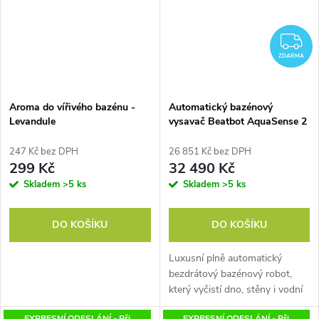
Z
ZDARMA
Aroma do vířivého bazénu -
Automatický bazénový
Levandule
vysavač Beatbot AquaSense 2
247 Kč bez DPH
26 851 Kč bez DPH
299 Kč
32 490 Kč
Skladem
>5 ks
Skladem
>5 ks
DO KOŠÍKU
DO KOŠÍKU
Luxusní plně automatický
bezdrátový bazénový robot,
který vyčistí dno, stěny i vodní
linku a po dokončení se sám
EXPRESNÍ ODESLÁNÍ - Při
EXPRESNÍ ODESLÁNÍ - Při