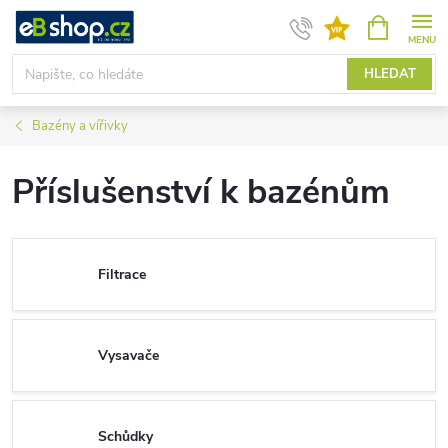
Přejít
NÁKUPNÍ
KOŠÍK
na
obsah
HLEDAT
Bazény a vířivky
Příslušenství k bazénům
Filtrace
Vysavače
Schůdky