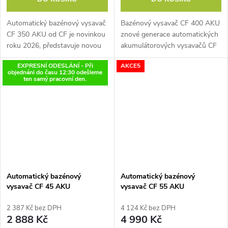
Automatický bazénový vysavač
Bazénový vysavač CF 400 AKU
CF 350 AKU od CF je novinkou
znové generace automatických
roku 2026, představuje novou
akumulátorových vysavačů CF
generaci bezdrátových robotů
spolehlivě vyčistí dno i stěny a
EXPRESNÍ ODESLÁNÍ - Při
AKCE5
pro náročné majitele bazénů. Je
vodní linku všech typů bazénů
objednáni do času 12:30 odešleme
určen pro všechny typy a...
s plochou do 120 m2, délku...
ten samý pracovní den.
Automatický bazénový
Automatický bazénový
vysavač CF 45 AKU
vysavač CF 55 AKU
2 387 Kč bez DPH
4 124 Kč bez DPH
2 888 Kč
4 990 Kč