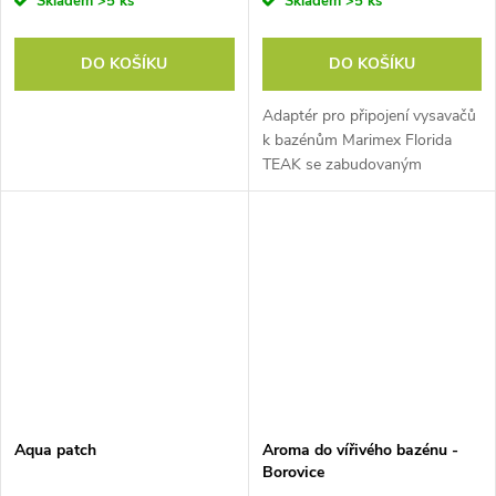
Skladem
>5 ks
Skladem
>5 ks
DO KOŠÍKU
DO KOŠÍKU
Adaptér pro připojení vysavačů
k bazénům Marimex Florida
TEAK se zabudovaným
skimmerem. Adaptér je
kompatibilní s bazény: Bazén
Marimex Florida 3,05x0,91 m se
zabudovaným...
Aqua patch
Aroma do vířivého bazénu -
Borovice