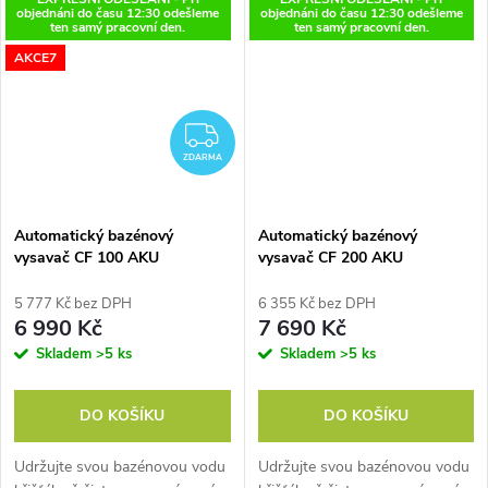
vynoří a zaparkuje k okraji
objednáni do času 12:30 odešleme
objednáni do času 12:30 odešleme
bazénu....
ten samý pracovní den.
ten samý pracovní den.
AKCE7
ZDARMA
ZDARMA
Automatický bazénový
Automatický bazénový
vysavač CF 100 AKU
vysavač CF 200 AKU
5 777 Kč bez DPH
6 355 Kč bez DPH
6 990 Kč
7 690 Kč
Skladem
>5 ks
Skladem
>5 ks
DO KOŠÍKU
DO KOŠÍKU
Udržujte svou bazénovou vodu
Udržujte svou bazénovou vodu