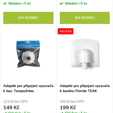
o
Skladem
>5 ks
Skladem
>5 ks
o
d
DO KOŠÍKU
DO KOŠÍKU
d
u
AKCE15
u
k
k
t
t
ů
ů
Adaptér pro připojení vysavače
Adaptér pro připojení vysavače
k baz. Tampa/Intex
k bazénu Florida TEAK
123 Kč bez DPH
164 Kč bez DPH
149 Kč
199 Kč