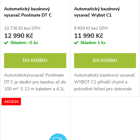
Automatický bazénový
Automatický bazénový
vysavač Poolmate DT C
vysavač Wybot C1
10 736 Kč bez DPH
9 909 Kč bez DPH
12 990 Kč
11 990 Kč
Skladem
>5 ks
Skladem
1 ks
DO KOŠÍKU
DO KOŠÍKU
Automatickývysavač Poolmate
Automatický bazénový vysavač
DT C je ideální pro bazény až do
WYBOT C1 přináší chytré a
100 m². S 12 m kabelem a 4,1L
pohodlné řešení pro dokonale
filtračním košem efektivně čistí
čistý bazén bez námahy. Díky
AKCE10
dno, stěny a vodní linku. Díky
bezdrátovému provozu,
patentovanému bočnímu...
inteligentní navigaci a silnému
sacímu...