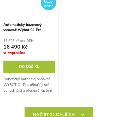
ZDARMA
ZDARMA
Automatický bazénový
vysavač Wybot C1 Pro
13 628 Kč bez DPH
16 490 Kč
Vyprodáno
DO KOŠÍKU
Robotický bazénový vysavač
WYBOT C1 Pro přináší ještě
pohodlnější a přesnější čištění
bazénu bez námahy. Díky
kombinaci gyroskopu a
infračervených senzorů se
O
pohybuje chytřeji,...
NAČÍST 21 DALŠÍCH