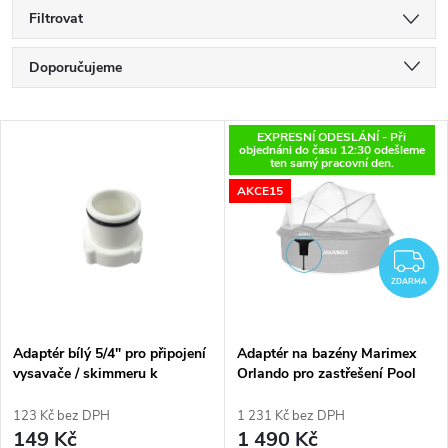
Filtrovat
Ř
Doporučujeme
a
Nejlevnější
V
EXPRESNÍ ODESLÁNÍ - Při
Nejdražší
objednáni do času 12:30 odešleme
z
ten samý pracovní den.
ý
Nejprodávanější
AKCE15
e
p
Abecedně
n
Z
i
ZDARMA
í
s
p
Adaptér bílý 5/4" pro připojení
Adaptér na bazény Marimex
vysavače / skimmeru k
Orlando pro zastřešení Pool
p
bazénům Marimex
House Control
r
123 Kč bez DPH
1 231 Kč bez DPH
r
149 Kč
1 490 Kč