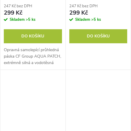
247 Kč bez DPH
247 Kč bez DPH
299 Kč
299 Kč
Skladem
>5 ks
Skladem
>5 ks
DO KOŠÍKU
DO KOŠÍKU
Opravná samolepící průhledná
páska CF Group AQUA PATCH,
extrémně silná a vodotěsná
opravná páska, přilne téměř ke
všem materiálům, 7 x 10 cm.
Lze použít nad i pod vodou.