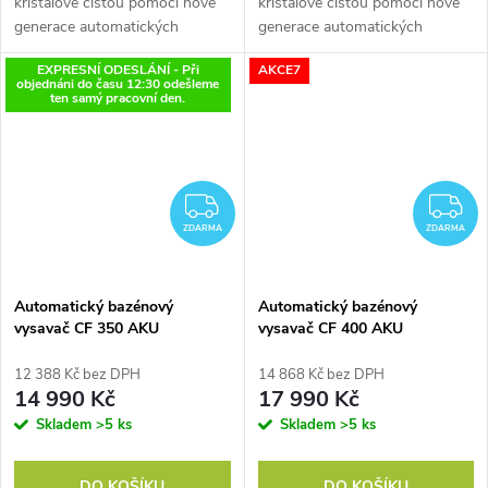
křišťálově čistou pomocí nové
křišťálově čistou pomocí nové
generace automatických
generace automatických
vysavačů CF, které mají výdrž
vysavačů CF, které mají výdrž
EXPRESNÍ ODESLÁNÍ - Při
AKCE7
baterie 120 min a filtr s
baterie 90 min a filtr s jemností
objednáni do času 12:30 odešleme
jemností 180 mikronů. Čistí dno
180 mikronů. Čistí dno i stěny...
ten samý pracovní den.
bazénu...
ZDARMA
Z
ZDARMA
ZDARMA
Automatický bazénový
Automatický bazénový
vysavač CF 350 AKU
vysavač CF 400 AKU
12 388 Kč bez DPH
14 868 Kč bez DPH
14 990 Kč
17 990 Kč
Skladem
>5 ks
Skladem
>5 ks
DO KOŠÍKU
DO KOŠÍKU