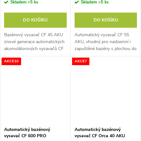
Skladem
>5 ks
Skladem
>5 ks
DO KOŠÍKU
DO KOŠÍKU
Bazénový vysavač CF 45 AKU
Automatický vysavač CF 55
znové generace automatických
AKU, vhodný pro nadzemní i
akumulátorových vysavačů CF
zapuštěné bazény s plochou do
je vhodný pro čištění dna (s
80 m², výdrž baterie 120 min,
AKCE10
AKCE7
max. sklonem 15°) bazénů do
filtr s jemností filtrování 180
50 m2, výdrž baterie cca 50
mikronů + filtrační pěna, LED...
minut,...
Automatický bazénový
Automatický bazénový
vysavač CF 600 PRO
vysavač CF Orca 40 AKU