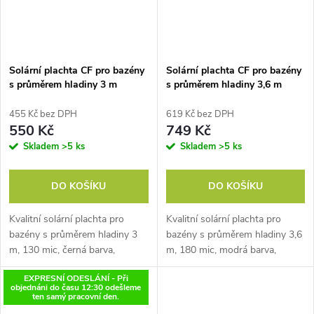
Solární plachta CF pro bazény
Solární plachta CF pro bazény
s průměrem hladiny 3 m
s průměrem hladiny 3,6 m
ČERNÁ
455 Kč bez DPH
619 Kč bez DPH
550 Kč
749 Kč
Skladem
>5 ks
Skladem
>5 ks
DO KOŠÍKU
DO KOŠÍKU
Kvalitní solární plachta pro
Kvalitní solární plachta pro
bazény s průměrem hladiny 3
bazény s průměrem hladiny 3,6
m, 130 mic, černá barva,
m, 180 mic, modrá barva,
zabraňuje odpařování vody,
zabraňuje odpařování vody,
EXPRESNÍ ODESLÁNÍ - Při
vodu ohřívá, vyrobená v EU
vodu ohřívá, vyrobená v EU
objednáni do času 12:30 odešleme
ten samý pracovní den.