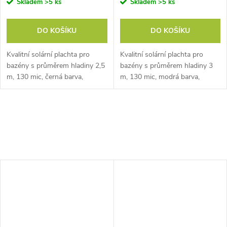
Skladem
>5 ks
Skladem
>5 ks
DO KOŠÍKU
DO KOŠÍKU
Kvalitní solární plachta pro
Kvalitní solární plachta pro
bazény s průměrem hladiny 2,5
bazény s průměrem hladiny 3
m, 130 mic, černá barva,
m, 130 mic, modrá barva,
zabraňuje odpařování vody,
zabraňuje odpařování vody,
vodu ohřívá, vyrobená v EU
vodu ohřívá, vyrobená v EU