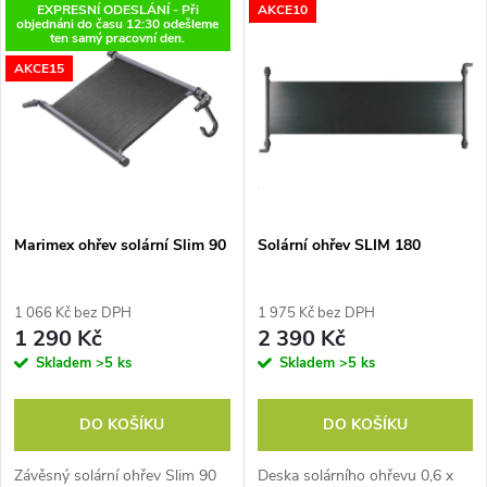
V
EXPRESNÍ ODESLÁNÍ - Při
AKCE10
Nejdražší
objednáni do času 12:30 odešleme
z
ten samý pracovní den.
ý
Nejprodávanější
AKCE15
e
p
Abecedně
n
i
í
s
p
Marimex ohřev solární Slim 90
Solární ohřev SLIM 180
p
r
1 066 Kč bez DPH
1 975 Kč bez DPH
r
1 290 Kč
2 390 Kč
o
Skladem
>5 ks
Skladem
>5 ks
o
d
DO KOŠÍKU
DO KOŠÍKU
d
u
Závěsný solární ohřev Slim 90
Deska solárního ohřevu 0,6 x