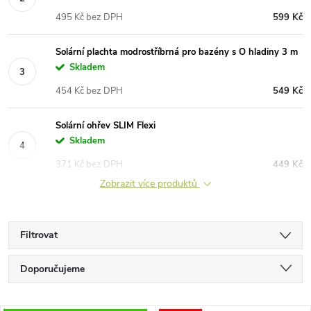
495 Kč bez DPH
599 Kč
Solární plachta modrostříbrná pro bazény s O hladiny 3 m
Skladem
454 Kč bez DPH
549 Kč
Solární ohřev SLIM Flexi
Skladem
371 Kč bez DPH
449 Kč
Zobrazit více produktů
Filtrovat
Ř
Doporučujeme
a
Nejlevnější