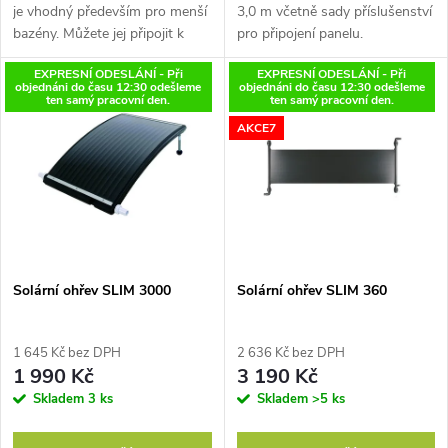
u
je vhodný především pro menší
3,0 m včetně sady příslušenství
k
bazény. Můžete jej připojit k
pro připojení panelu.
k
pískové filtraci s maximálním
EXPRESNÍ ODESLÁNÍ - Při
EXPRESNÍ ODESLÁNÍ - Při
t
průtokem 6 m3/hod. (pro
objednáni do času 12:30 odešleme
objednáni do času 12:30 odešleme
kartušové filtrace není
t
ten samý pracovní den.
ten samý pracovní den.
vhodný)....
ů
AKCE7
ů
Solární ohřev SLIM 3000
Solární ohřev SLIM 360
1 645 Kč bez DPH
2 636 Kč bez DPH
1 990 Kč
3 190 Kč
Skladem
3 ks
Skladem
>5 ks