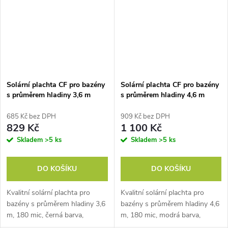
Solární plachta CF pro bazény
Solární plachta CF pro bazény
s průměrem hladiny 3,6 m
s průměrem hladiny 4,6 m
ČERNÁ
685 Kč bez DPH
909 Kč bez DPH
829 Kč
1 100 Kč
Skladem
>5 ks
Skladem
>5 ks
DO KOŠÍKU
DO KOŠÍKU
Kvalitní solární plachta pro
Kvalitní solární plachta pro
bazény s průměrem hladiny 3,6
bazény s průměrem hladiny 4,6
m, 180 mic, černá barva,
m, 180 mic, modrá barva,
zabraňuje odpařování vody,
zabraňuje odpařování vody,