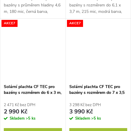
bazény s průměrem hladiny 4,6
bazény s rozměrem do 6,1 x
m, 180 mic, černá barva,
3,7 m, 215 mic, modrá barva,
zabraňuje odpařování vody,
zabraňuje odpařování vody,
AKCE7
AKCE7
vodu ohřívá, vyrobená v EU
vodu ohřívá, vyrobená v EU
Solární plachta CF TEC pro
Solární plachta CF TEC pro
bazény s rozměrem do 6 x 3 m,
bazény s rozměrem do 7 x 3,5
400 mic
m, 400 mic
2 471 Kč bez DPH
3 298 Kč bez DPH
2 990 Kč
3 990 Kč
Skladem
>5 ks
Skladem
>5 ks