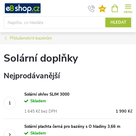
Přejít
NÁKUPNÍ
KOŠÍK
na
obsah
HLEDAT
Příslušenství k bazénům
Solární doplňky
Nejprodávanější
Solární ohřev SLIM 3000
Skladem
1 645 Kč bez DPH
1 990 Kč
Solární plachta černá pro bazény s O hladiny 3,66 m
Skladem