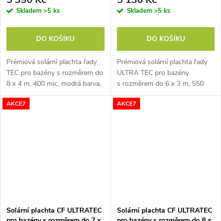
Skladem
>5 ks
Skladem
>5 ks
DO KOŠÍKU
DO KOŠÍKU
Prémiová solární plachta řady
Prémiová solární plachta řady
TEC pro bazény s rozměrem do
ULTRA TEC pro bazény
8 x 4 m, 400 mic, modrá barva,
s rozměrem do 6 x 3 m, 550
zabraňuje odpařování vody,
mic, modro-černá barva,
AKCE7
AKCE7
vodu ohřívá, vyrobená v EU
zabraňuje odpařování vody,
vodu ohřívá, vyrobená v EU
Solární plachta CF ULTRATEC
Solární plachta CF ULTRATEC
pro bazény s rozměrem do 7 x
pro bazény s rozměrem do 8 x