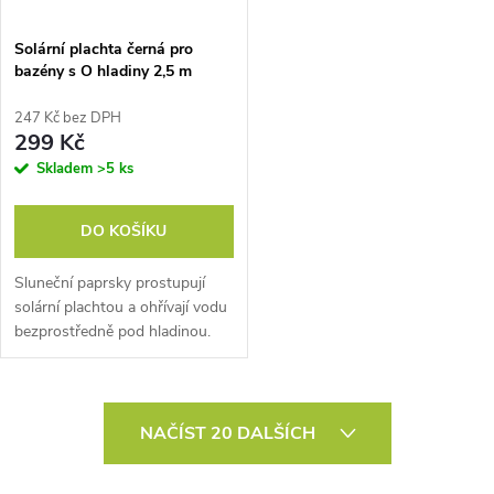
Solární plachta černá pro
bazény s O hladiny 2,5 m
247 Kč bez DPH
299 Kč
Skladem
>5 ks
DO KOŠÍKU
Sluneční paprsky prostupují
solární plachtou a ohřívají vodu
bezprostředně pod hladinou.
Bublinky působí při slunečním
záření jako čočky a tím zvyšují
teplotu vody. V noci...
O
NAČÍST 20 DALŠÍCH
v