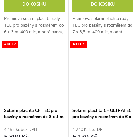
DO KOŠÍKU
DO KOŠÍKU
Prémiová solární plachta řady
Prémiová solární plachta řady
TEC pro bazény s rozměrem do
TEC pro bazény s rozměrem do
6 x 3 m, 400 mic, modrá barva,
7 x 3,5 m, 400 mic, modrá
zabraňuje odpařování vody,
barva, zabraňuje odpařování
AKCE7
AKCE7
vodu ohřívá, vyrobená v EU
vody, vodu ohřívá, vyrobená v
EU
Solární plachta CF TEC pro
Solární plachta CF ULTRATEC
bazény s rozměrem do 8 x 4 m,
pro bazény s rozměrem do 6 x
400 mic
3 m, 550 mic
4 455 Kč bez DPH
4 240 Kč bez DPH
5 390 Kč
5 130 Kč