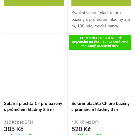
Kvalitní solární plachta pro
bazény s průměrem hladiny 2,5
m, 130 mic, modrá barva,
zabraňuje odpařování vody,
EXPRESNÍ ODESLÁNÍ - Při
vodu ohřívá, vyrobená v EU
objednáni do času 12:30 odešleme
ten samý pracovní den.
Solární plachta CF pro bazény
Solární plachta CF pro bazény
s průměrem hladiny 2,5 m
s průměrem hladiny 3 m
ČERNÁ
318 Kč bez DPH
430 Kč bez DPH
385 Kč
520 Kč