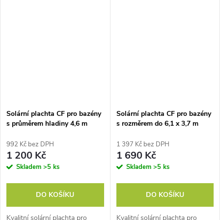
vodu ohřívá, vyrobená v EU
vodu ohřívá, vyrobená v EU
Solární plachta CF pro bazény
Solární plachta CF pro bazény
s průměrem hladiny 4,6 m
s rozměrem do 6,1 x 3,7 m
ČERNÁ
992 Kč bez DPH
1 397 Kč bez DPH
1 200 Kč
1 690 Kč
Skladem
>5 ks
Skladem
>5 ks
DO KOŠÍKU
DO KOŠÍKU
Kvalitní solární plachta pro
Kvalitní solární plachta pro