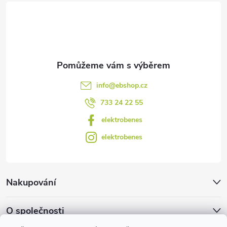
t
v
ý
í
p
i
s
info
@
ebshop.cz
u
733 24 22 55
elektrobenes
elektrobenes
Nakupování
O společnosti