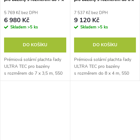
3,5 m, 550 mic
4 m, 550 mic
5 769 Kč bez DPH
7 537 Kč bez DPH
6 980 Kč
9 120 Kč
Skladem
>5 ks
Skladem
>5 ks
DO KOŠÍKU
DO KOŠÍKU
Prémiová solární plachta řady
Prémiová solární plachta řady
ULTRA TEC pro bazény
ULTRA TEC pro bazény
s rozměrem do 7 x 3,5 m, 550
s rozměrem do 8 x 4 m, 550
mic, modro-černá barva,
mic, modro-černá barva,
zabraňuje odpařování vody,
zabraňuje odpařování vody,
vodu ohřívá, vyrobená v EU
vodu ohřívá, vyrobená v EU