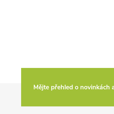
Z
Mějte přehled o novinkách
á