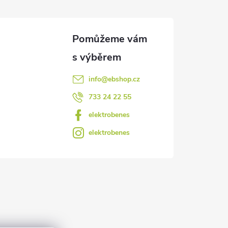
info
@
ebshop.cz
733 24 22 55
elektrobenes
elektrobenes