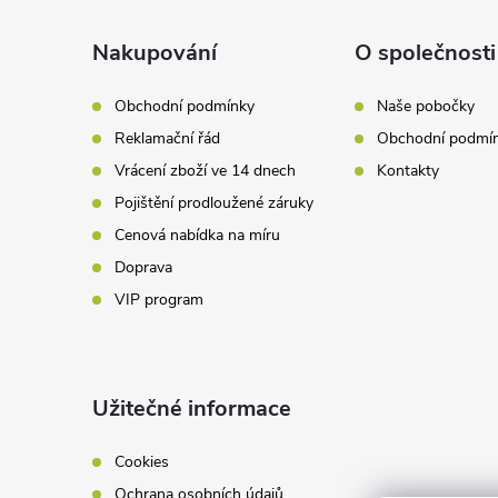
p
a
Nakupování
O společnosti
t
Obchodní podmínky
Naše pobočky
Reklamační řád
Obchodní podmí
í
Vrácení zboží ve 14 dnech
Kontakty
Pojištění prodloužené záruky
Cenová nabídka na míru
Doprava
VIP program
Užitečné informace
Cookies
Ochrana osobních údajů