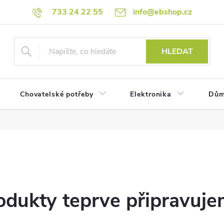
733 24 22 55
info@ebshop.cz
HLEDAT
Chovatelské potřeby
Elektronika
Dům
odukty teprve připravuje