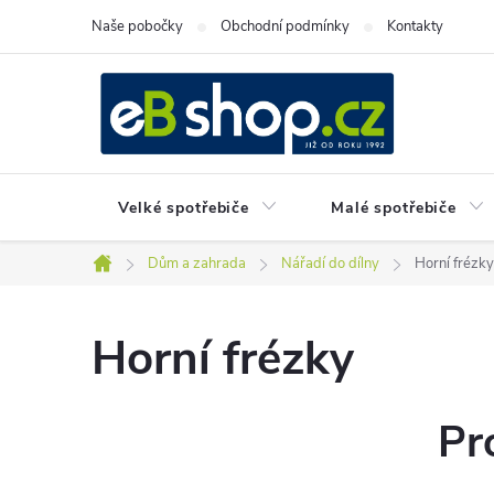
Přejít
Naše pobočky
Obchodní podmínky
Kontakty
na
obsah
Velké spotřebiče
Malé spotřebiče
Dům a zahrada
Nářadí do dílny
Horní frézky
Domů
Horní frézky
Pr