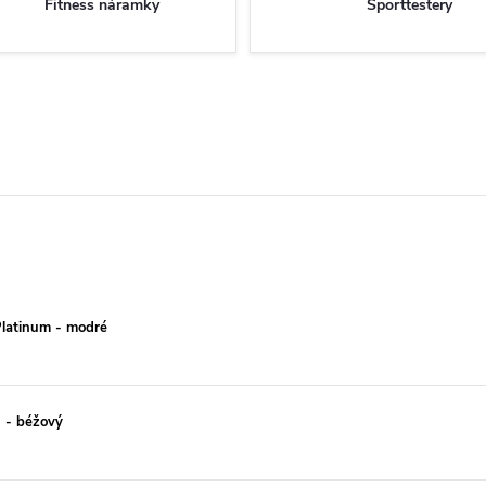
Fitness náramky
Sporttestery
latinum - modré
 - béžový