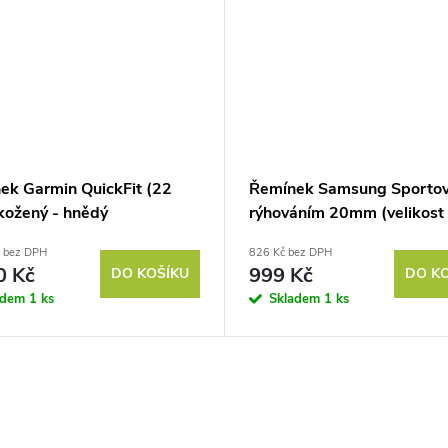
ek Garmin QuickFit (22
Řemínek Samsung Sportov
kožený - hnědý
rýhováním 20mm (velikost 
zelený
č bez DPH
826 Kč bez DPH
0 Kč
999 Kč
DO KOŠÍKU
DO K
adem
1 ks
Skladem
1 ks