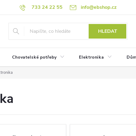
733 24 22 55
info@ebshop.cz
HLEDAT
Chovatelské potřeby
Elektronika
Dům
ktronika
ika