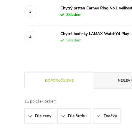
Chytrý prsten Carneo Ring No.1 velikos
Skladem
Chytré hodinky LAMAX WatchY4 Play 
Skladem
Ř
DOPORUČUJEME
NEJLEVN
a
11
položek celkem
z
Dle ceny
Dle štítku
Značky
e