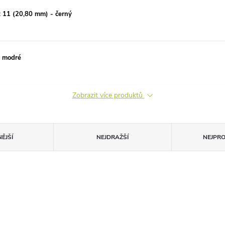
t 11 (20,80 mm) - černý
- modré
Zobrazit více produktů
ĚJŠÍ
NEJDRAŽŠÍ
NEJPR