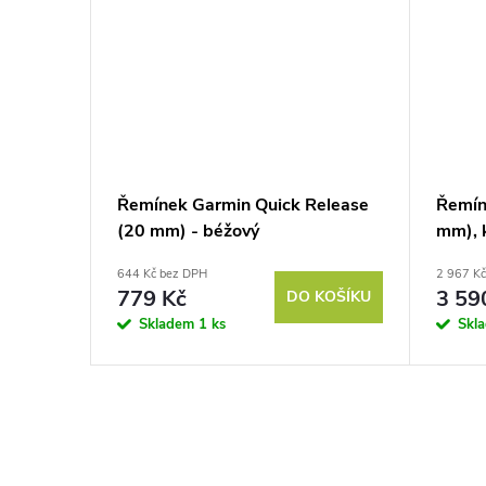
Řemínek Garmin Quick Release
Řemín
(20 mm) - béžový
mm), 
644 Kč bez DPH
2 967 K
779 Kč
3 59
DO KOŠÍKU
Skladem
1 ks
Skl
O