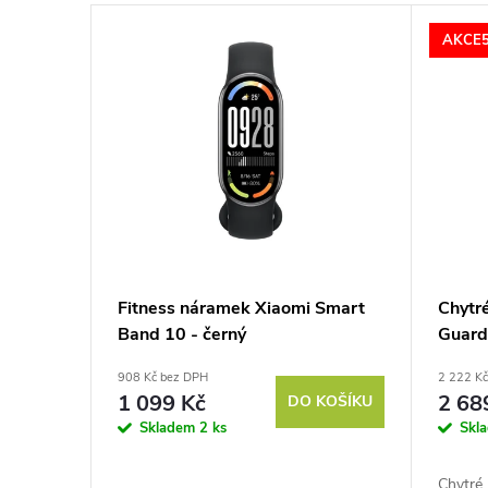
n
V
AKCE
í
ý
p
p
r
i
o
s
d
p
Fitness náramek Xiaomi Smart
Chytr
u
Band 10 - černý
Guard
r
908 Kč bez DPH
2 222 K
k
o
1 099 Kč
2 68
DO KOŠÍKU
Skladem
2 ks
Skl
t
d
Chytré