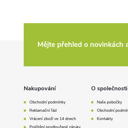
v
l
á
d
Z
Mějte přehled o novinkách
a
c
á
í
p
p
a
Nakupování
O společnosti
r
t
v
Obchodní podmínky
Naše pobočky
Reklamační řád
Obchodní podmí
k
í
Vrácení zboží ve 14 dnech
Kontakty
y
Pojištění prodloužené záruky