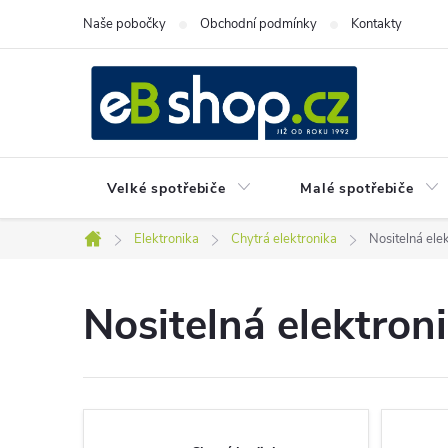
Přejít
Naše pobočky
Obchodní podmínky
Kontakty
na
obsah
Velké spotřebiče
Malé spotřebiče
Elektronika
Chytrá elektronika
Nositelná ele
Domů
Nositelná elektron