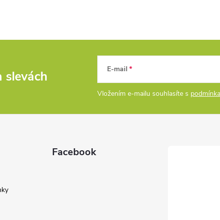
E-mail
a slevách
Vložením e-mailu souhlasíte s
podmínka
Facebook
nky