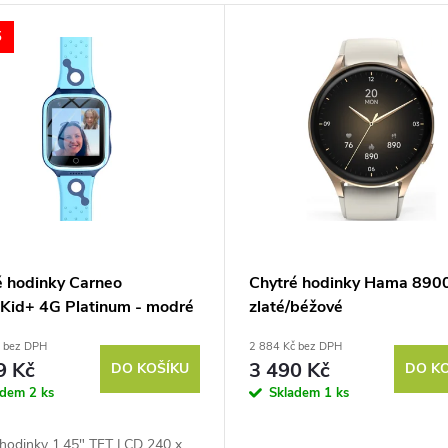
5
é hodinky Carneo
Chytré hodinky Hama 8900
Kid+ 4G Platinum - modré
zlaté/béžové
č bez DPH
2 884 Kč bez DPH
9 Kč
3 490 Kč
DO KOŠÍKU
DO K
adem
2 ks
Skladem
1 ks
 hodinky 1,45" TFT LCD 240 x