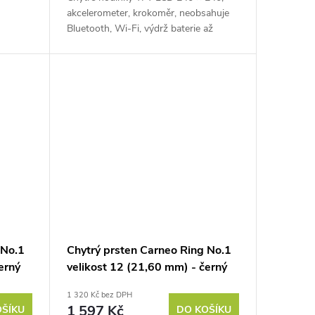
akcelerometer, krokoměr, neobsahuje
Bluetooth, Wi-Fi, výdrž baterie až
Vlastní OS.
 No.1
Chytrý prsten Carneo Ring No.1
erný
velikost 12 (21,60 mm) - černý
1 320 Kč bez DPH
1 597 Kč
OŠÍKU
DO KOŠÍKU