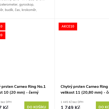
celerometer, gyroskop,
r, budík, čas, krokoměr,
, Bluetooth, Wi-Fi, výdrž baterie
d.,voděodolné dle IP67, Vlastní
10
AKCE10
20
ý prsten Carneo Ring No.1
Chytrý prsten Carneo Ring
st 10 (20 mm) - černý
velikost 11 (20,80 mm) - č
č bez DPH
1 445 Kč bez DPH
7 Kč
1 749 Kč
DO KOŠÍKU
DO K