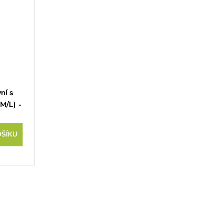
ní s
M/L) -
OŠÍKU