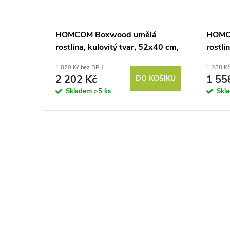
HOMCOM Boxwood umělá
HOMCO
rostlina, kulovitý tvar, 52x40 cm,
rostli
zelená barva
vysoká
1 820 Kč bez DPH
1 288 K
barva
2 202 Kč
1 55
DO KOŠÍKU
Skladem
>5 ks
Skl