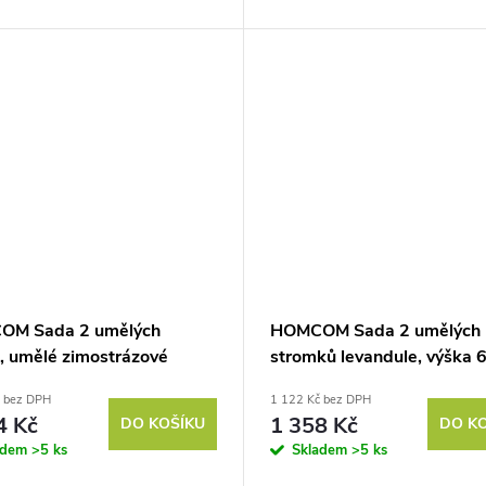
OM Sada 2 umělých
HOMCOM Sada 2 umělých
n, umělé zimostrázové
stromků levandule, výška 
ny, s UV ochranou, s
včetně květináče a uměléh
č bez DPH
1 122 Kč bez DPH
náčem, zelená barva
mechu, bílá barva
4 Kč
1 358 Kč
DO KOŠÍKU
DO K
adem
>5 ks
Skladem
>5 ks