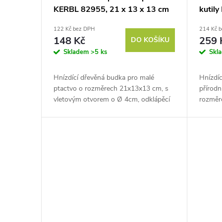
u
KERBL 82955, 21 x 13 x 13 cm
kutil
r
14 c
122 Kč bez DPH
214 Kč 
k
o
148 Kč
259 
DO KOŠÍKU
Skladem
>5 ks
Skl
t
d
Hnízdící dřevěná budka pro malé
Hnízdíc
ů
u
ptactvo o rozměrech 21x13x13 cm, s
přírodn
vletovým otvorem o Ø 4cm, odklápěcí
rozměr
k
stříška a přistávací bidélko. Ptačí budka
otvorem
zaručí bezpečné prostředí pro...
přistáv
skvělý..
t
ů