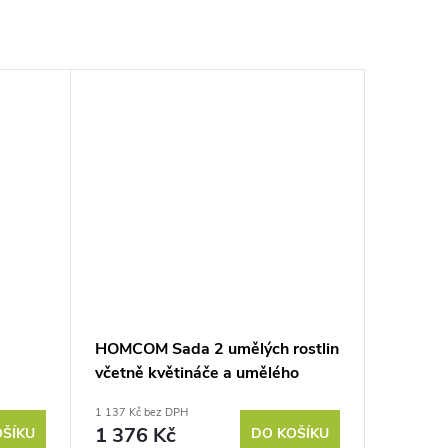
HOMCOM Sada 2 umělých rostlin
včetně květináče a umělého
ou,
mechu, umělé stonky levandule,
1 137 Kč bez DPH
á
bílá + zelená + fialová
1 376 Kč
OŠÍKU
DO KOŠÍKU