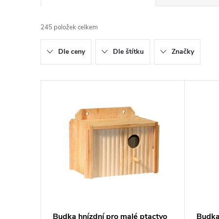
a
245
položek celkem
z
Dle ceny
Dle štítku
Značky
e
n
V
í
ý
p
p
r
i
o
s
d
p
Budka hnízdní pro malé ptactvo
Budka