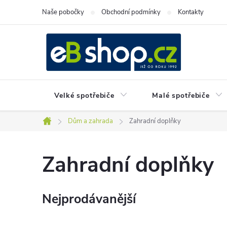
Přejít
Naše pobočky
Obchodní podmínky
Kontakty
na
obsah
Velké spotřebiče
Malé spotřebiče
Dům a zahrada
Zahradní doplňky
Domů
Zahradní doplňky
Nejprodávanější