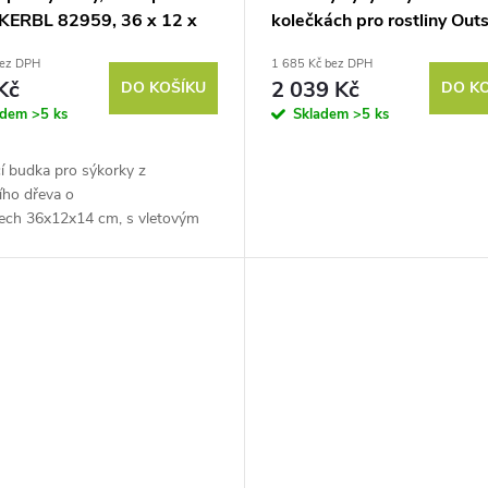
y KERBL 82959, 36 x 12 x
kolečkách pro rostliny Out
m
odolný proti povětrnostním
bez DPH
1 685 Kč bez DPH
vlivům, 120 x 41 x 50 cm,
Kč
2 039 Kč
DO KOŠÍKU
DO K
adem
>5 ks
Skladem
>5 ks
í budka pro sýkorky z
ího dřeva o
ech 36x12x14 cm, s vletovým
 o Ø 3 cm, odklápěcí stříška a
ací bidélko. Pokud sháníte
.