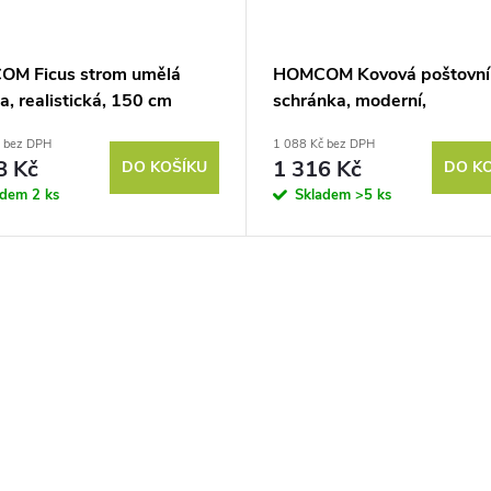
M Ficus strom umělá
HOMCOM Kovová poštovní
na, realistická, 150 cm
schránka, moderní,
, s květináčem, zelená
uzamykatelná, 36,5 x 11,5
č bez DPH
1 088 Kč bez DPH
cm, černá
8 Kč
1 316 Kč
DO KOŠÍKU
DO K
adem
2 ks
Skladem
>5 ks