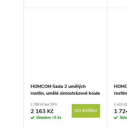
HOMCOM Sada 2 umělých
HOMC
rostlin, umělé zimostrázové koule
rostli
se zemním kolíkem, pro interiér i
rostli
1 788 Kč bez DPH
1 425 K
exteriér, odolné proti UV záření,
květi
2 163 Kč
1 72
DO KOŠÍKU
zelené barvy
Skladem
>5 ks
Skl