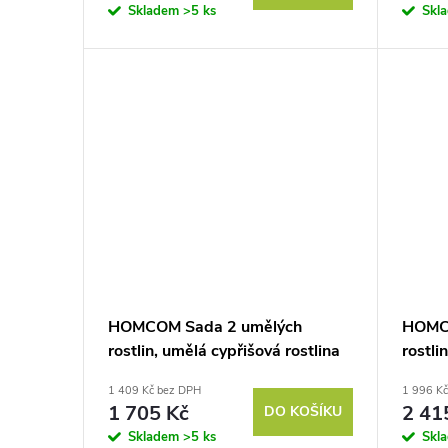
Skladem
>5 ks
Skl
HOMCOM Sada 2 umělých
HOMC
rostlin, umělá cypřišová rostlina
rostli
odolná proti UV záření, 387 listů
831 li
1 409 Kč bez DPH
1 996 K
a zemní trn, Ø40 x 60H cm,
barva
1 705 Kč
2 41
DO KOŠÍKU
zelená barva
Skladem
>5 ks
Skl