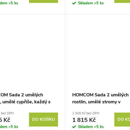
adem
>5 ks
Skladem
>5 ks
OM Sada 2 umělých
HOMCOM Sada 2 umělých
n, umělé cypřiše, každý s
rostlin, umělé stromy v
sty, univerzální, zelená
květináčích, odolné proti 
č bez DPH
1 500 Kč bez DPH
záření, plast, cement, zele
5 Kč
1 815 Kč
DO KOŠÍKU
DO K
barva
adem
>5 ks
Skladem
>5 ks