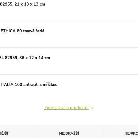
 82955, 21 x 13 x 13 cm
 ETHICA 80 tmavě šedá
RBL 82959, 36 x 12 x 14 cm
TALIA 100 antracit, s mřížkou
Zobrazit více produktů
ĚJŠÍ
NEJDRAŽŠÍ
NEJPR