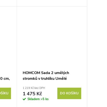
HOMCOM Sada 2 umělých
60 cm,
stromků v truhlíku Umělé
o
rostliny, včetně umělého mechu,
1 219 Kč bez DPH
1 květináč, 28 cm x 28 cm x 60
1 475 Kč
OŠÍKU
DO KOŠÍKU
cm, zelená barva
Skladem
>5 ks