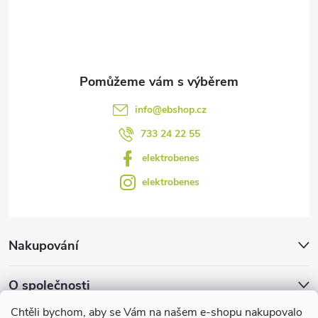
v
í
k
y
v
info
@
ebshop.cz
ý
733 24 22 55
p
elektrobenes
i
elektrobenes
s
u
Nakupování
O společnosti
Chtěli bychom, aby se Vám na našem e-shopu nakupovalo