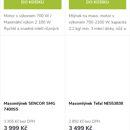
DO KOŠÍKU
DO KOŠÍKU
Motor s výkonem 700 W /
Mlýnek na maso, motor s
Maximální výkon 2 100 W
výkonem 700-2100 W, kapacita
Rychlé a snadné mletí různých
2,2 kg/ min, 3 mlecí disky, nůž a
druhů masa Kapacita: 1,7 kg/
kotouče z odolné oceli,
min
protlačovač, kráječ a struhadlo,
nástavec na klobásy
Masomlýnek SENCOR SMG
Masomlýnek Tefal NE553838
7400SS
3 305 Kč bez DPH
2 892 Kč bez DPH
3 999 Kč
3 499 Kč