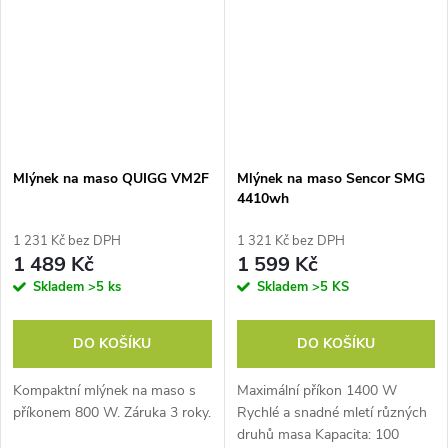
Mlýnek na maso QUIGG VM2F
Mlýnek na maso Sencor SMG
4410wh
1 231 Kč bez DPH
1 321 Kč bez DPH
1 489 Kč
1 599 Kč
Skladem
>5 ks
Skladem
>5 KS
DO KOŠÍKU
DO KOŠÍKU
Kompaktní mlýnek na maso s
Maximální příkon 1400 W
příkonem 800 W. Záruka 3 roky.
Rychlé a snadné mletí různých
druhů masa Kapacita: 100