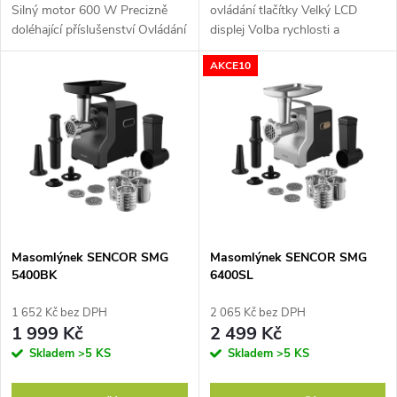
u
Silný motor 600 W Precizně
ovládání tlačítky Velký LCD
k
doléhající příslušenství Ovládání
displej Volba rychlosti a
k
tlačítky
zpětného chodu
AKCE10
t
t
ů
ů
Masomlýnek SENCOR SMG
Masomlýnek SENCOR SMG
5400BK
6400SL
1 652 Kč bez DPH
2 065 Kč bez DPH
1 999 Kč
2 499 Kč
Skladem
>5 KS
Skladem
>5 KS