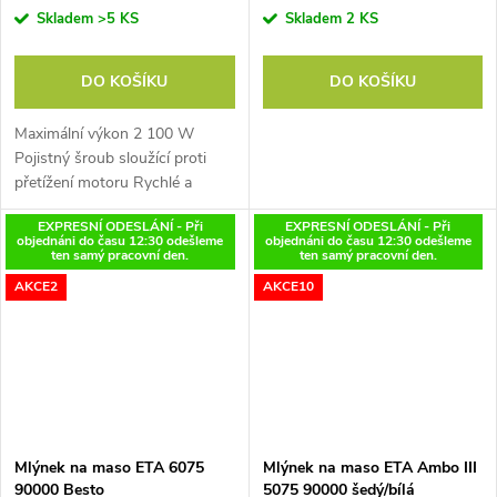
Skladem
>5 KS
Skladem
2 KS
DO KOŠÍKU
DO KOŠÍKU
Maximální výkon 2 100 W
Pojistný šroub sloužící proti
přetížení motoru Rychlé a
snadné mletí různých druhů
EXPRESNÍ ODESLÁNÍ - Při
EXPRESNÍ ODESLÁNÍ - Při
masa 3 mlecí disky
objednáni do času 12:30 odešleme
objednáni do času 12:30 odešleme
ten samý pracovní den.
ten samý pracovní den.
AKCE2
AKCE10
Mlýnek na maso ETA 6075
Mlýnek na maso ETA Ambo III
90000 Besto
5075 90000 šedý/bílá