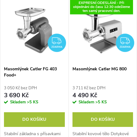
V
EXPRESNÍ ODESLÁNÍ - Při
Nejdražší
objednáni do času 12:30 odešleme
z
ten samý pracovní den.
ý
Nejprodávanější
e
p
Abecedně
n
ZDARMA
Z
i
ZDARMA
ZDARMA
í
s
p
Masomlýnek Catler FG 403
Masomlýnek Catler MG 800
Food+
p
r
3 050 Kč bez DPH
3 711 Kč bez DPH
r
3 690 Kč
4 490 Kč
o
Skladem
>5 KS
Skladem
>5 KS
o
d
DO KOŠÍKU
DO KOŠÍKU
d
u
Stabilní základna s přísavkami
Stabilní kovové tělo Dotykové