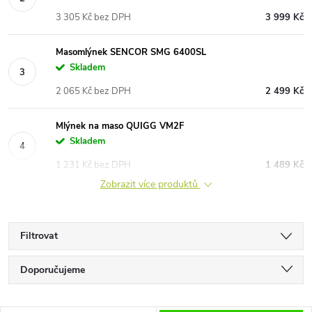
3 305 Kč bez DPH
3 999 Kč
Masomlýnek SENCOR SMG 6400SL
Skladem
2 065 Kč bez DPH
2 499 Kč
Mlýnek na maso QUIGG VM2F
Skladem
1 231 Kč bez DPH
1 489 Kč
Zobrazit více produktů
Filtrovat
Ř
Doporučujeme
a
Nejlevnější