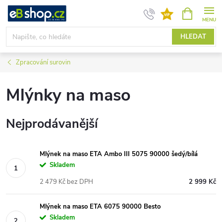
Přejít
NÁKUPNÍ
KOŠÍK
na
obsah
HLEDAT
Zpracování surovin
Mlýnky na maso
Nejprodávanější
Mlýnek na maso ETA Ambo III 5075 90000 šedý/bílá
Skladem
2 479 Kč bez DPH
2 999 Kč
Mlýnek na maso ETA 6075 90000 Besto
Skladem