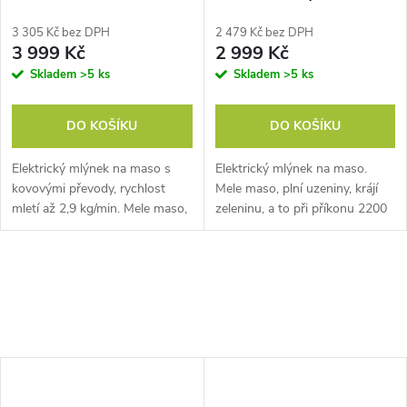
3 305 Kč bez DPH
2 479 Kč bez DPH
3 999 Kč
2 999 Kč
Skladem
>5 ks
Skladem
>5 ks
DO KOŠÍKU
DO KOŠÍKU
Elektrický mlýnek na maso s
Elektrický mlýnek na maso.
kovovými převody, rychlost
Mele maso, plní uzeniny, krájí
mletí až 2,9 kg/min. Mele maso,
zeleninu, a to při příkonu 2200
plní uzeniny, strouhá a lisuje
W. Má kovová převodová kola,
ovoce i zeleninu.
odolný nerezový nůž a destičky.