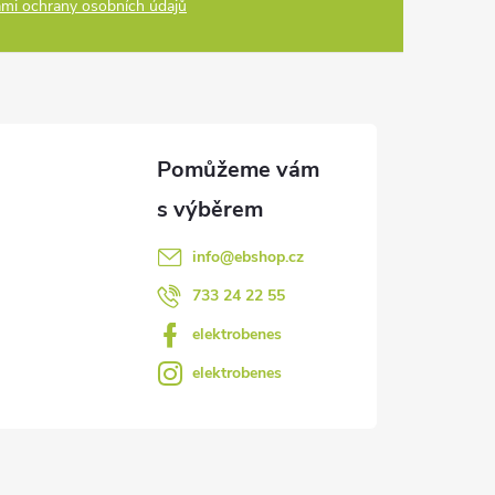
mi ochrany osobních údajů
info
@
ebshop.cz
733 24 22 55
elektrobenes
elektrobenes