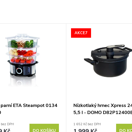
AKCE7
 parní ETA Steampot 0134
Nízkotlaký hrnec Xpress 2
0
5,5 l - DOMO D82P12400
č bez DPH
1 652 Kč bez DPH
9 Kč
1 999 Kč
DO KOŠÍKU
DO K