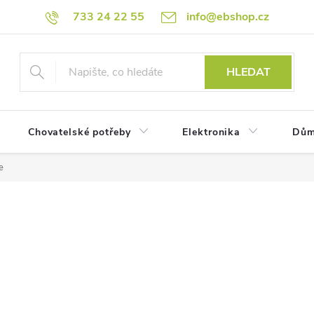
733 24 22 55
info@ebshop.cz
HLEDAT
Chovatelské potřeby
Elektronika
Dům
e