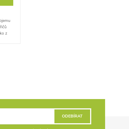
objemu
řičů
ko z
ními
ODEBÍRAT