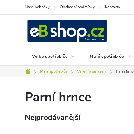
Přejít
Naše pobočky
Obchodní podmínky
Kontakty
na
obsah
Velké spotřebiče
Malé spotřebiče
Malé spotřebiče
Vaření a smažení
Parní hrnc
Domů
Parní hrnce
Nejprodávanější