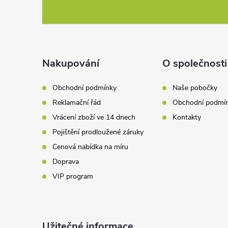
c
á
í
p
p
a
Nakupování
O společnosti
r
t
v
Obchodní podmínky
Naše pobočky
Reklamační řád
Obchodní podmí
k
í
Vrácení zboží ve 14 dnech
Kontakty
y
Pojištění prodloužené záruky
v
Cenová nabídka na míru
Doprava
ý
VIP program
p
i
Užitečné informace