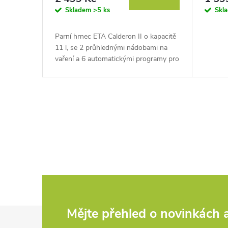
o
Skladem
>5 ks
Skl
t
d
Parní hrnec ETA Calderon II o kapacitě
ů
u
11 l, se 2 průhlednými nádobami na
vaření a 6 automatickými programy pro
k
zdravé vaření.
t
O
ů
v
l
á
d
Z
Mějte přehled o novinkách
a