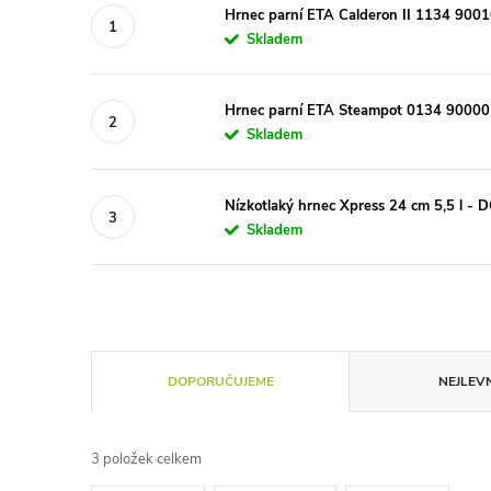
Hrnec parní ETA Calderon II 1134 9001
Skladem
Hrnec parní ETA Steampot 0134 90000
Skladem
Nízkotlaký hrnec Xpress 24 cm 5,5 l
Skladem
Ř
DOPORUČUJEME
NEJLEVN
a
3
položek celkem
z