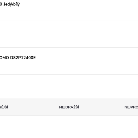
0 šedý/bílý
 - DOMO D82P12400E
ĚJŠÍ
NEJDRAŽŠÍ
NEJPR