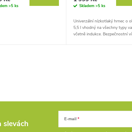
adem
>5 ks
Skladem
>5 ks
Univerzální nízkotlaký hrnec o 
5,5 l vhodný na všechny typy va
včetně indukce. Bezpečnostní ví
tvrzeného skla se 2 bezpečnost
ventily a silikonovým těsněním.
E-mail
a slevách