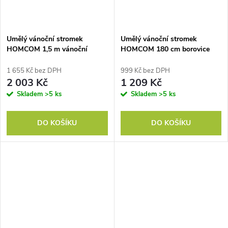
Umělý vánoční stromek
Umělý vánoční stromek
HOMCOM 1,5 m vánoční
HOMCOM 180 cm borovice
stromeček PVC PE kov zelený
tužková se sněhem, 492 hran
Ø105 x 150 cm
pro interiér
1 655 Kč bez DPH
999 Kč bez DPH
2 003 Kč
1 209 Kč
Skladem
>5 ks
Skladem
>5 ks
DO KOŠÍKU
DO KOŠÍKU