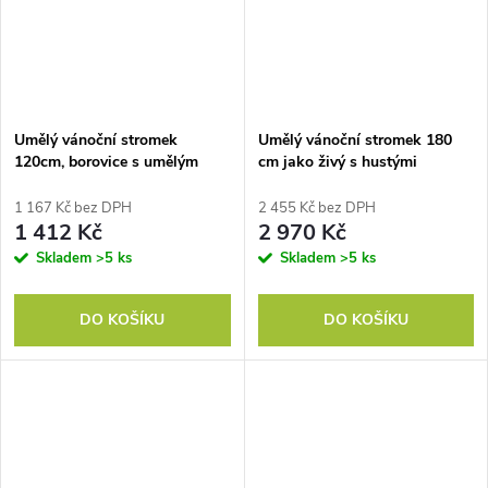
Umělý vánoční stromek
Umělý vánoční stromek 180
120cm, borovice s umělým
cm jako živý s hustými
sněhem
větvemi, realistický vzhled v
zelené barvě
1 167 Kč bez DPH
2 455 Kč bez DPH
1 412 Kč
2 970 Kč
Skladem
>5 ks
Skladem
>5 ks
DO KOŠÍKU
DO KOŠÍKU