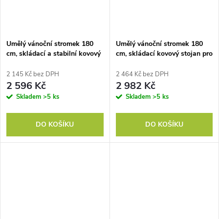
Umělý vánoční stromek 180
Umělý vánoční stromek 180
cm, skládací a stabilní kovový
cm, skládací kovový stojan pro
stojan, ideální pro vánoční
slavnostní vánoční výzdobu v
ozdoby, zelený
zelené barvě
2 145 Kč bez DPH
2 464 Kč bez DPH
2 596 Kč
2 982 Kč
Skladem
>5 ks
Skladem
>5 ks
DO KOŠÍKU
DO KOŠÍKU