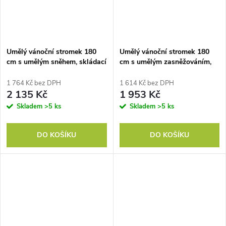
Umělý vánoční stromek 180
Umělý vánoční stromek 180
cm s umělým sněhem, skládací
cm s umělým zasněžováním,
stojan
skládací
1 764 Kč bez DPH
1 614 Kč bez DPH
2 135 Kč
1 953 Kč
Skladem
>5 ks
Skladem
>5 ks
DO KOŠÍKU
DO KOŠÍKU