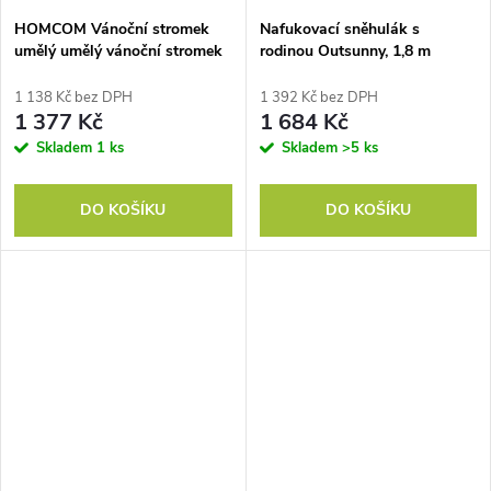
HOMCOM Vánoční stromek
Nafukovací sněhulák s
umělý umělý vánoční stromek
rodinou Outsunny, 1,8 m
jedle, včetně stojanu vánoční
vánoční dekorace s LED
hvězda 2,1 m, zelený
osvětlením pro vnitřní i
1 138 Kč bez DPH
1 392 Kč bez DPH
venkovní použití
1 377 Kč
1 684 Kč
Skladem
1 ks
Skladem
>5 ks
DO KOŠÍKU
DO KOŠÍKU