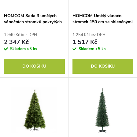
í
s
p
HOMCOM Sada 3 umělých
HOMCOM Umělý vánoční
vánočních stromků pokrytých
stromek 150 cm se skleněnými
p
sněhem, 3 velikosti, kovový
vlákny umělá jedle s LED
r
stojan, nehořlavý, plast,
osvětlením, 180 tipů vánoční
1 940 Kč bez DPH
1 254 Kč bez DPH
r
zeleno-bílý
stromek vánoční dekorace vč.
2 347 Kč
1 517 Kč
o
kovového stojanu pro interiér
Skladem
>5 ks
Skladem
>5 ks
o
d
DO KOŠÍKU
DO KOŠÍKU
d
u
u
k
k
t
t
ů
ů