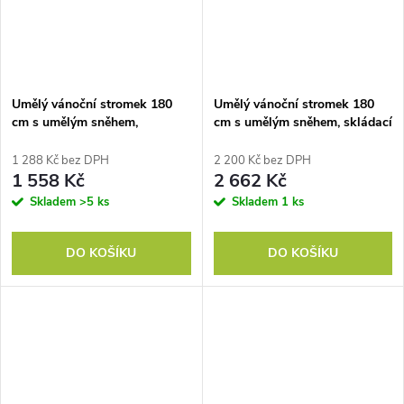
Umělý vánoční stromek 180
Umělý vánoční stromek 180
cm s umělým sněhem,
cm s umělým sněhem, skládací
odnímatelná základna
s kovovým stojanem, perfektní
vánoční dekorace v zelené
1 288 Kč bez DPH
2 200 Kč bez DPH
barvě
1 558 Kč
2 662 Kč
Skladem
>5 ks
Skladem
1 ks
DO KOŠÍKU
DO KOŠÍKU