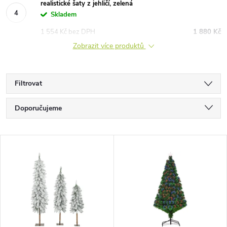
realistické šaty z jehličí, zelená
Skladem
1 554 Kč bez DPH
1 880 Kč
Zobrazit více produktů
Filtrovat
Ř
Doporučujeme
a
Nejlevnější
V
Nejdražší
z
ý
Nejprodávanější
e
p
Abecedně
n
i