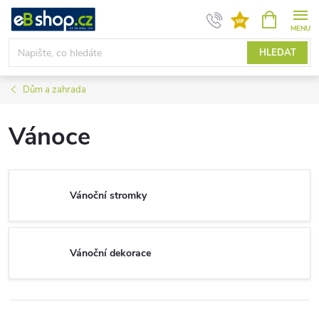
Přejít
NÁKUPNÍ
KOŠÍK
na
obsah
HLEDAT
Dům a zahrada
Vánoce
Vánoční stromky
Vánoční dekorace