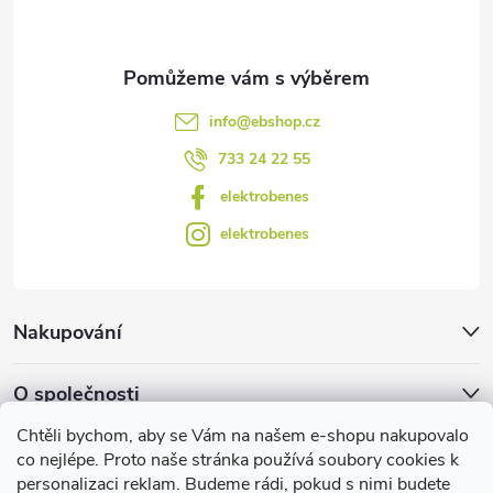
í
p
i
s
info
@
ebshop.cz
u
733 24 22 55
elektrobenes
elektrobenes
Nakupování
O společnosti
Chtěli bychom, aby se Vám na našem e-shopu nakupovalo
Facebook
co nejlépe. Proto naše stránka používá soubory cookies k
personalizaci reklam. Budeme rádi, pokud s nimi budete