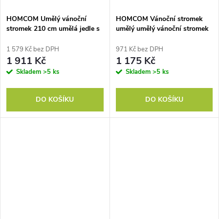
HOMCOM Umělý vánoční
HOMCOM Vánoční stromek
stromek 210 cm umělá jedle s
umělý umělý vánoční stromek
505 špičkami vánoční stromek
jedle, včetně stojanu vánoční
vánoční dekorace včetně
hvězda 1,8 m, zelený
1 579 Kč bez DPH
971 Kč bez DPH
kovového stojanu do interiéru
1 911 Kč
1 175 Kč
Skladem
>5 ks
Skladem
>5 ks
DO KOŠÍKU
DO KOŠÍKU