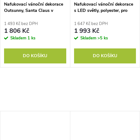
Nafukovací vánoční dekorace
Nafukovací vánoční dekorace
Outsunny, Santa Claus v
s LED světly, polyester, pro
sobím spřežení, polyesterová
vnitřní i venkovní použití,
tkanina, LED světla, barevné
červená a zelená
1 493 Kč bez DPH
1 647 Kč bez DPH
1 806 Kč
1 993 Kč
Skladem
1 ks
Skladem
>5 ks
DO KOŠÍKU
DO KOŠÍKU