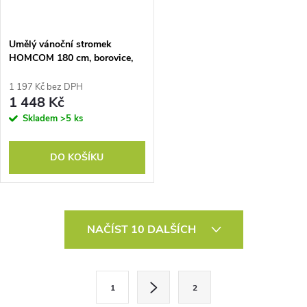
Umělý vánoční stromek
HOMCOM 180 cm, borovice,
umělá, se 724 větvemi, kovový
stojan, pro interiér
1 197 Kč bez DPH
1 448 Kč
Skladem
>5 ks
DO KOŠÍKU
O
NAČÍST 10 DALŠÍCH
v
l
S
1
2
t
á